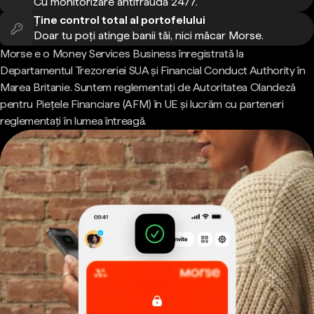
Cu monitorizare antifraudă 24/7.
Ține control total al portofelului
Doar tu poți atinge banii tăi, nici măcar Morse.
Morse e o Money Services Business înregistrată la
Departamentul Trezoreriei SUA și Financial Conduct Authority în
Marea Britanie. Suntem reglementați de Autoritatea Olandeză
pentru Piețele Financiare (AFM) în UE și lucrăm cu parteneri
reglementați în lumea întreagă.