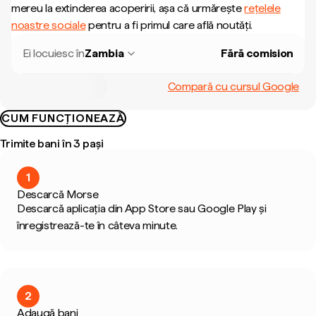
mereu la extinderea acoperirii, așa că urmărește
rețelele
noastre sociale
pentru a fi primul care află noutăți.
Ei locuiesc în
Zambia
Fără comision
Compară cu cursul Google
CUM FUNCȚIONEAZĂ
Trimite bani în 3 pași
1
Descarcă Morse
Descarcă aplicația din App Store sau Google Play și
înregistrează-te în câteva minute.
2
Adaugă bani