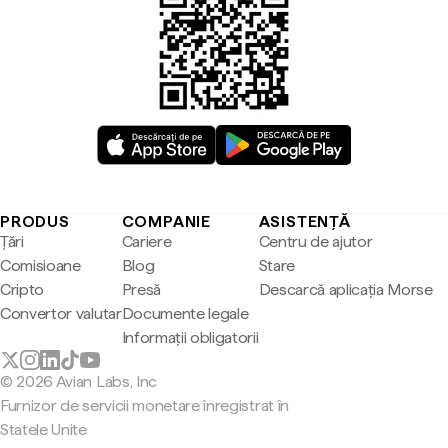
PRODUS
COMPANIE
ASISTENȚĂ
Țări
Cariere
Centru de ajutor
Comisioane
Blog
Stare
Cripto
Presă
Descarcă aplicația Morse
Convertor valutar
Documente legale
Informații obligatorii
© 2026 Avian Labs, Inc
Furnizor de servicii monetare înregistrat în
Statele Unite