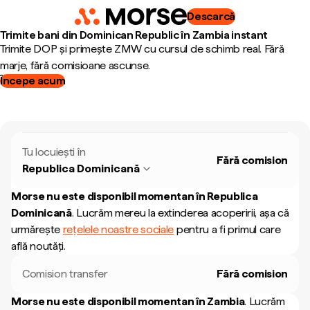
Descarcă
Trimite bani din Dominican Republic în Zambia instant
Trimite DOP și primește ZMW cu cursul de schimb real. Fără
marje, fără comisioane ascunse.
Începe acum
Tu locuiești în
Fără comision
Republica Dominicană
Morse nu este disponibil momentan în
Republica
Dominicană
.
Lucrăm mereu la extinderea acoperirii, așa că
urmărește
rețelele noastre sociale
pentru a fi primul care
află noutăți.
Comision transfer
Fără comision
Morse nu este disponibil momentan în
Zambia
.
Lucrăm