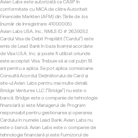
Avian Labs este autorizată ca CASP în
conformitate cu MiCA de către Autoriteit
Financiële Markten (AFM) din Țările de Jos
(număr de înregistrare 41000005).
Avian Labs USA, Inc., NMLS ID # 2639252
Cardul Visa de Debit Preplătit ("Cardul") este
emis de Lead Bank în baza licenței acordate
de Visa U.S.A. Inc. și poate fi utilizat oriunde
este acceptat Visa. Trebuie să ai cel puțin 18
ani pentru a aplica. Se pot aplica comisioane.
Consultă Acordul Deținătorului de Card și
site-ul Avian Labs pentru mai multe detalii.
Bridge Ventures LLC ("Bridge") nu este o
bancă. Bridge este o companie de tehnologie
financiară și este Managerul de Program
responsabil pentru gestionarea și operarea
Cardului în numele Lead Bank. Avian Labs nu
este o bancă. Avian Labs este o companie de
tehnologie financiară și este Furnizorul de