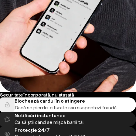
Securitate încorporată, nu atașată
Blochează cardul în o atingere
Dacă se pierde, e furate sau suspectezi fraudă.
Notificări instantanee
Ca să știi când se mișcă banii tăi.
Protecție 24/7