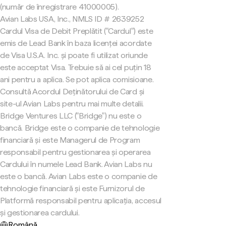
(număr de înregistrare 41000005).
Avian Labs USA, Inc., NMLS ID # 2639252
Cardul Visa de Debit Preplătit ("Cardul") este
emis de Lead Bank în baza licenței acordate
de Visa U.S.A. Inc. și poate fi utilizat oriunde
este acceptat Visa. Trebuie să ai cel puțin 18
ani pentru a aplica. Se pot aplica comisioane.
Consultă Acordul Deținătorului de Card și
site-ul Avian Labs pentru mai multe detalii.
Bridge Ventures LLC ("Bridge") nu este o
bancă. Bridge este o companie de tehnologie
financiară și este Managerul de Program
responsabil pentru gestionarea și operarea
Cardului în numele Lead Bank. Avian Labs nu
este o bancă. Avian Labs este o companie de
tehnologie financiară și este Furnizorul de
Platformă responsabil pentru aplicația, accesul
și gestionarea cardului.
Română