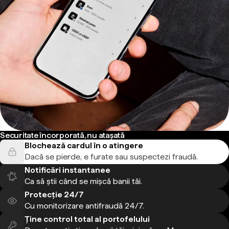
Securitate încorporată, nu atașată
Blochează cardul în o atingere
Dacă se pierde, e furate sau suspectezi fraudă.
Notificări instantanee
Ca să știi când se mișcă banii tăi.
Protecție 24/7
Cu monitorizare antifraudă 24/7.
Ține control total al portofelului