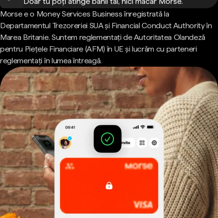
Doar tu poți atinge banii tăi, nici măcar Morse.
Morse e o Money Services Business înregistrată la
Departamentul Trezoreriei SUA și Financial Conduct Authority în
Marea Britanie. Suntem reglementați de Autoritatea Olandeză
pentru Piețele Financiare (AFM) în UE și lucrăm cu parteneri
reglementați în lumea întreagă.