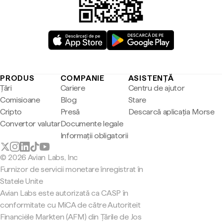
PRODUS
COMPANIE
ASISTENȚĂ
Țări
Cariere
Centru de ajutor
Comisioane
Blog
Stare
Cripto
Presă
Descarcă aplicația Morse
Convertor valutar
Documente legale
Informații obligatorii
© 2026 Avian Labs, Inc
Furnizor de servicii monetare înregistrat în
Statele Unite
Avian Labs este autorizată ca CASP în
conformitate cu MiCA de către Autoriteit
Financiële Markten (AFM) din Țările de Jos