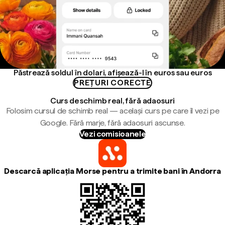
Păstrează soldul în dolari, afișează-l în euros sau euros
PREȚURI CORECTE
Curs de schimb real, fără adaosuri
Folosim cursul de schimb real — același curs pe care îl vezi pe
Google. Fără marje, fără adaosuri ascunse.
Vezi comisioanele
Descarcă aplicația Morse pentru a trimite bani în Andorra