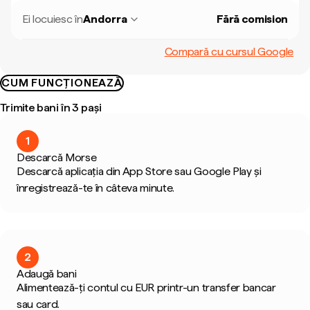
Ei locuiesc în
Andorra
Fără comision
Compară cu cursul Google
CUM FUNCȚIONEAZĂ
Trimite bani în 3 pași
1
Descarcă Morse
Descarcă aplicația din App Store sau Google Play și
înregistrează-te în câteva minute.
2
Adaugă bani
Alimentează-ți contul cu EUR printr-un transfer bancar
sau card.