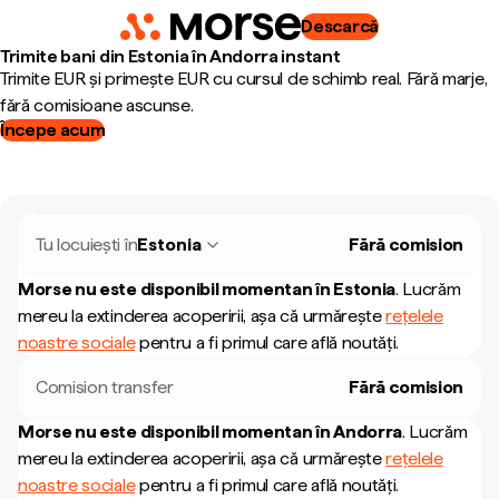
Descarcă
Trimite bani din Estonia în Andorra instant
Trimite EUR și primește EUR cu cursul de schimb real. Fără marje,
fără comisioane ascunse.
Începe acum
Tu locuiești în
Estonia
Fără comision
Morse nu este disponibil momentan în
Estonia
.
Lucrăm
mereu la extinderea acoperirii, așa că urmărește
rețelele
noastre sociale
pentru a fi primul care află noutăți.
Comision transfer
Fără comision
Morse nu este disponibil momentan în
Andorra
.
Lucrăm
mereu la extinderea acoperirii, așa că urmărește
rețelele
noastre sociale
pentru a fi primul care află noutăți.