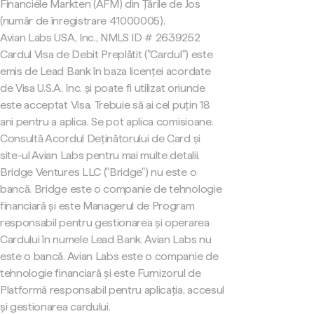
Financiële Markten (AFM) din Țările de Jos
(număr de înregistrare 41000005).
Avian Labs USA, Inc., NMLS ID # 2639252
Cardul Visa de Debit Preplătit ("Cardul") este
emis de Lead Bank în baza licenței acordate
de Visa U.S.A. Inc. și poate fi utilizat oriunde
este acceptat Visa. Trebuie să ai cel puțin 18
ani pentru a aplica. Se pot aplica comisioane.
Consultă Acordul Deținătorului de Card și
site-ul Avian Labs pentru mai multe detalii.
Bridge Ventures LLC ("Bridge") nu este o
bancă. Bridge este o companie de tehnologie
financiară și este Managerul de Program
responsabil pentru gestionarea și operarea
Cardului în numele Lead Bank. Avian Labs nu
este o bancă. Avian Labs este o companie de
tehnologie financiară și este Furnizorul de
Platformă responsabil pentru aplicația, accesul
și gestionarea cardului.