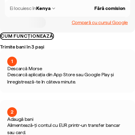
Ei locuiesc în
Kenya
Fără comision
Compară cu cursul Google
CUM FUNCȚIONEAZĂ
Trimite bani în 3 pași
1
Descarcă Morse
Descarcă aplicația din App Store sau Google Play și
înregistrează-te în câteva minute.
2
Adaugă bani
Alimentează-ți contul cu EUR printr-un transfer bancar
sau card.