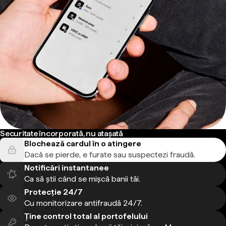
Securitate încorporată, nu atașată
Blochează cardul în o atingere
Dacă se pierde, e furate sau suspectezi fraudă.
Notificări instantanee
Ca să știi când se mișcă banii tăi.
Protecție 24/7
Cu monitorizare antifraudă 24/7.
Ține control total al portofelului