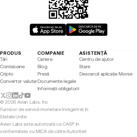
PRODUS
COMPANIE
ASISTENȚĂ
Țări
Cariere
Centru de ajutor
Comisioane
Blog
Stare
Cripto
Presă
Descarcă aplicația Morse
Convertor valutar
Documente legale
Informații obligatorii
© 2026 Avian Labs, Inc
Furnizor de servicii monetare înregistrat în
Statele Unite
Avian Labs este autorizată ca CASP în
conformitate cu MiCA de către Autoriteit