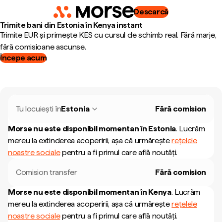
Descarcă
Trimite bani din Estonia în Kenya instant
Trimite EUR și primește KES cu cursul de schimb real. Fără marje,
fără comisioane ascunse.
Începe acum
Tu locuiești în
Estonia
Fără comision
Morse nu este disponibil momentan în
Estonia
.
Lucrăm
mereu la extinderea acoperirii, așa că urmărește
rețelele
noastre sociale
pentru a fi primul care află noutăți.
Comision transfer
Fără comision
Morse nu este disponibil momentan în
Kenya
.
Lucrăm
mereu la extinderea acoperirii, așa că urmărește
rețelele
noastre sociale
pentru a fi primul care află noutăți.