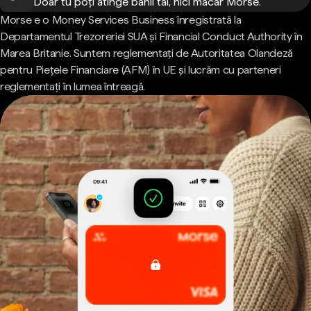
Doar tu poți atinge banii tăi, nici măcar Morse.
Morse e o Money Services Business înregistrată la
Departamentul Trezoreriei SUA și Financial Conduct Authority în
Marea Britanie. Suntem reglementați de Autoritatea Olandeză
pentru Piețele Financiare (AFM) în UE și lucrăm cu parteneri
reglementați în lumea întreagă.