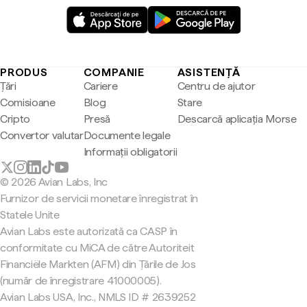
PRODUS
COMPANIE
ASISTENȚĂ
Țări
Cariere
Centru de ajutor
Comisioane
Blog
Stare
Cripto
Presă
Descarcă aplicația Morse
Convertor valutar
Documente legale
Informații obligatorii
© 2026 Avian Labs, Inc
Furnizor de servicii monetare înregistrat în
Statele Unite
Avian Labs este autorizată ca CASP în
conformitate cu MiCA de către Autoriteit
Financiële Markten (AFM) din Țările de Jos
(număr de înregistrare 41000005).
Avian Labs USA, Inc., NMLS ID # 2639252