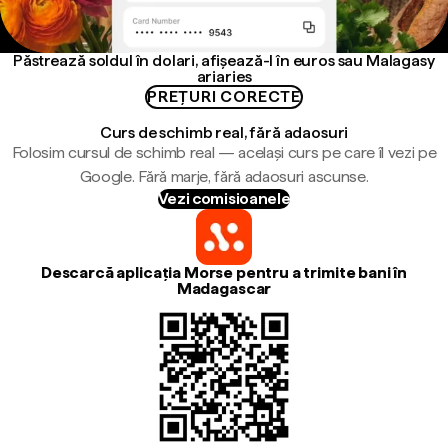
Păstrează soldul în dolari, afișează-l în euros sau Malagasy
ariaries
PREȚURI CORECTE
Curs de schimb real, fără adaosuri
Folosim cursul de schimb real — același curs pe care îl vezi pe
Google. Fără marje, fără adaosuri ascunse.
Vezi comisioanele
Descarcă aplicația Morse pentru a trimite bani în
Madagascar