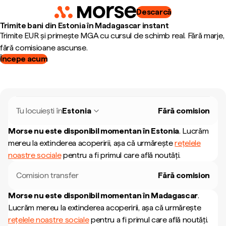
Descarcă
Trimite bani din Estonia în Madagascar instant
Trimite EUR și primește MGA cu cursul de schimb real. Fără marje,
fără comisioane ascunse.
Începe acum
Tu locuiești în
Estonia
Fără comision
Morse nu este disponibil momentan în
Estonia
.
Lucrăm
mereu la extinderea acoperirii, așa că urmărește
rețelele
noastre sociale
pentru a fi primul care află noutăți.
Comision transfer
Fără comision
Morse nu este disponibil momentan în
Madagascar
.
Lucrăm mereu la extinderea acoperirii, așa că urmărește
rețelele noastre sociale
pentru a fi primul care află noutăți.