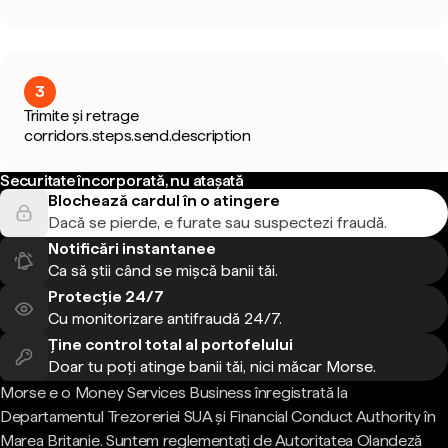
3
Trimite și retrage
corridors.steps.send.description
Securitate încorporată, nu atașată
Blochează cardul în o atingere
Dacă se pierde, e furate sau suspectezi fraudă.
Notificări instantanee
Ca să știi când se mișcă banii tăi.
Protecție 24/7
Cu monitorizare antifraudă 24/7.
Ține control total al portofelului
Doar tu poți atinge banii tăi, nici măcar Morse.
Morse e o Money Services Business înregistrată la
Departamentul Trezoreriei SUA și Financial Conduct Authority în
Marea Britanie. Suntem reglementați de Autoritatea Olandeză