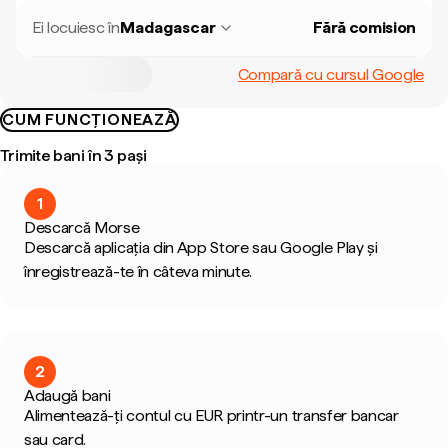
Ei locuiesc în
Madagascar
Fără comision
Compară cu cursul Google
CUM FUNCȚIONEAZĂ
Trimite bani în 3 pași
1
Descarcă Morse
Descarcă aplicația din App Store sau Google Play și
înregistrează-te în câteva minute.
2
Adaugă bani
Alimentează-ți contul cu EUR printr-un transfer bancar
sau card.