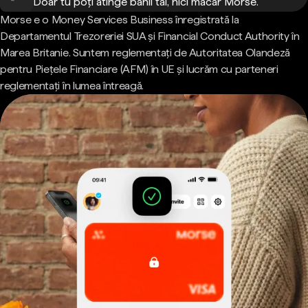
Doar tu poți atinge banii tăi, nici măcar Morse.
Morse e o Money Services Business înregistrată la
Departamentul Trezoreriei SUA și Financial Conduct Authority în
Marea Britanie. Suntem reglementați de Autoritatea Olandeză
pentru Piețele Financiare (AFM) în UE și lucrăm cu parteneri
reglementați în lumea întreagă.