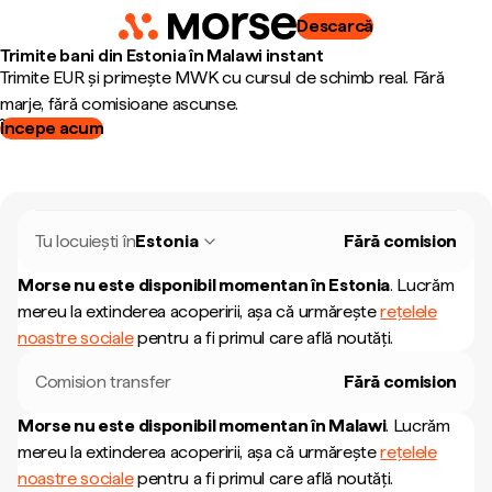
Descarcă
Trimite bani din Estonia în Malawi instant
Trimite EUR și primește MWK cu cursul de schimb real. Fără
marje, fără comisioane ascunse.
Începe acum
Tu locuiești în
Estonia
Fără comision
Morse nu este disponibil momentan în
Estonia
.
Lucrăm
mereu la extinderea acoperirii, așa că urmărește
rețelele
noastre sociale
pentru a fi primul care află noutăți.
Comision transfer
Fără comision
Morse nu este disponibil momentan în
Malawi
.
Lucrăm
mereu la extinderea acoperirii, așa că urmărește
rețelele
noastre sociale
pentru a fi primul care află noutăți.