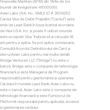
Financiële Markten (AFM) din Țările de Jos
(număr de înregistrare 41000005).
Avian Labs USA, Inc., NMLS ID # 2639252
Cardul Visa de Debit Preplătit ("Cardul") este
emis de Lead Bank în baza licenței acordate
de Visa U.S.A. Inc. și poate fi utilizat oriunde
este acceptat Visa. Trebuie să ai cel puțin 18
ani pentru a aplica. Se pot aplica comisioane.
Consultă Acordul Deținătorului de Card și
site-ul Avian Labs pentru mai multe detalii.
Bridge Ventures LLC ("Bridge") nu este o
bancă. Bridge este o companie de tehnologie
financiară și este Managerul de Program
responsabil pentru gestionarea și operarea
Cardului în numele Lead Bank. Avian Labs nu
este o bancă. Avian Labs este o companie de
tehnologie financiară și este Furnizorul de
Platformă responsabil pentru aplicația, accesul
și gestionarea cardului.