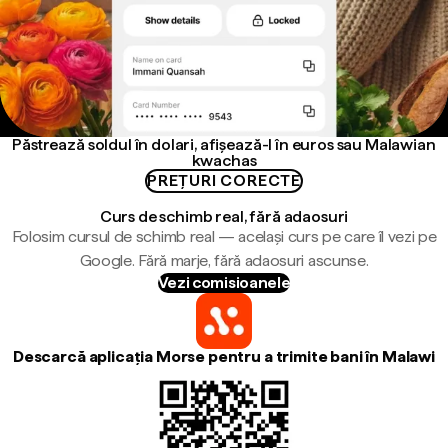
Păstrează soldul în dolari, afișează-l în euros sau Malawian
kwachas
PREȚURI CORECTE
Curs de schimb real, fără adaosuri
Folosim cursul de schimb real — același curs pe care îl vezi pe
Google. Fără marje, fără adaosuri ascunse.
Vezi comisioanele
Descarcă aplicația Morse pentru a trimite bani în Malawi