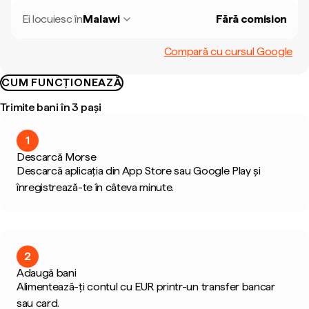
Ei locuiesc în
Malawi
Fără comision
Compară cu cursul Google
CUM FUNCȚIONEAZĂ
Trimite bani în 3 pași
1
Descarcă Morse
Descarcă aplicația din App Store sau Google Play și
înregistrează-te în câteva minute.
2
Adaugă bani
Alimentează-ți contul cu EUR printr-un transfer bancar
sau card.