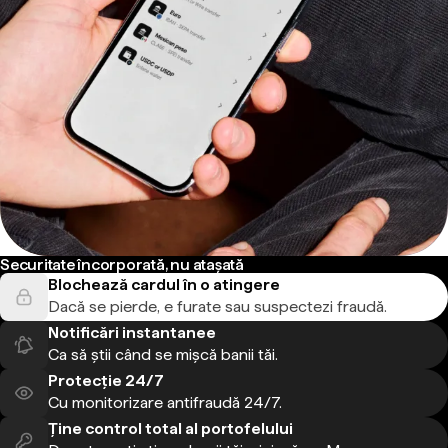
Securitate încorporată, nu atașată
Blochează cardul în o atingere
Dacă se pierde, e furate sau suspectezi fraudă.
Notificări instantanee
Ca să știi când se mișcă banii tăi.
Protecție 24/7
Cu monitorizare antifraudă 24/7.
Ține control total al portofelului