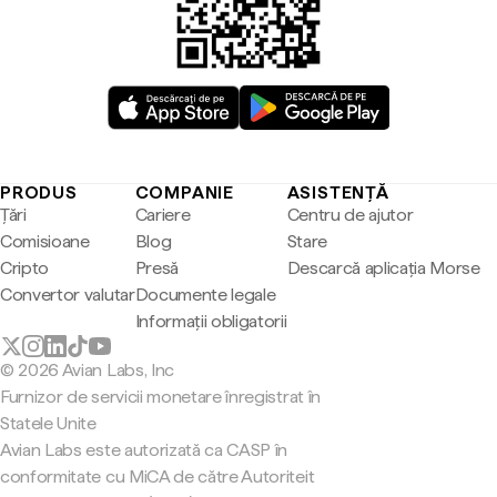
PRODUS
COMPANIE
ASISTENȚĂ
Țări
Cariere
Centru de ajutor
Comisioane
Blog
Stare
Cripto
Presă
Descarcă aplicația Morse
Convertor valutar
Documente legale
Informații obligatorii
© 2026 Avian Labs, Inc
Furnizor de servicii monetare înregistrat în
Statele Unite
Avian Labs este autorizată ca CASP în
conformitate cu MiCA de către Autoriteit