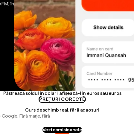
AFM) în
Păstrează soldul în dolari, afișează-l în euros sau euros
PREȚURI CORECTE
Curs de schimb real, fără adaosuri
 Google. Fără marje, fără
Vezi comisioanele