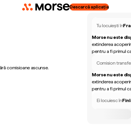
Descarcă aplicația
Tu locuiești în
Fra
Morse nu este dis
extinderea acoperir
pentru a fi primul ca
Comision transfe
 fără comisioane ascunse.
Morse nu este dis
extinderea acoperir
pentru a fi primul ca
Ei locuiesc în
Fin