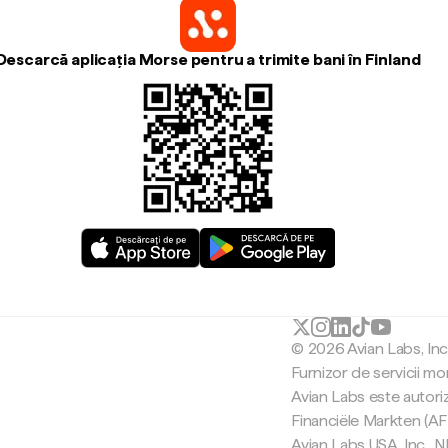
Descarcă aplicația Morse pentru a trimite bani în Finland
© 2026 Avian Labs, In
Furnizor de servicii mo
Avian Labs este autori
Financiële Markten (AF
Avian Labs USA, Inc.,