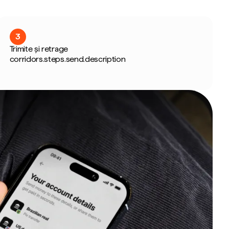
3
Trimite și retrage
corridors.steps.send.description