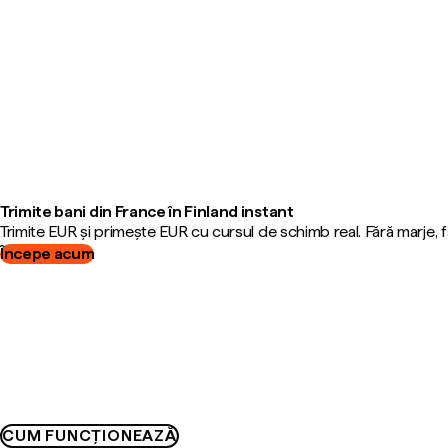
Trimite bani din France în Finland instant
Trimite EUR și primește EUR cu cursul de schimb real. Fără marje,
Începe acum
CUM FUNCȚIONEAZĂ