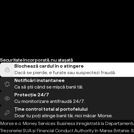
Securitate încorporată, nu atașată
Blochează cardul în o atingere
Dacă se pierde, e furate sau suspectezi fraudă.
Notificări instantanee
Ca să știi când se mișcă banii tăi.
Protecție 24/7
Cu monitorizare antifraudă 24/7.
Ține control total al portofelului
Doar tu poți atinge banii tăi, nici măcar Morse.
Morse e o Money Services Business înregistrată la Departamentu
Trezoreriei SUA și Financial Conduct Authority în Marea Britanie.