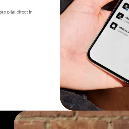
o
te plăți direct în