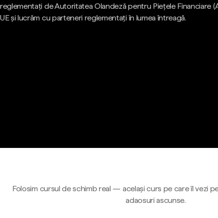
reglementați de Autoritatea Olandeză pentru Piețele Financiare (
UE și lucrăm cu parteneri reglementați în lumea întreagă.
Folosim cursul de schimb real — același curs pe care îl vezi pe
adaosuri ascunse.