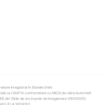
c
netare înregistrat în Statele Unite
zată ca CASP în conformitate cu MiCA de către Autoriteit
M) din Țările de Jos (număr de înregistrare 41000005).
 NMLS ID # 2639252