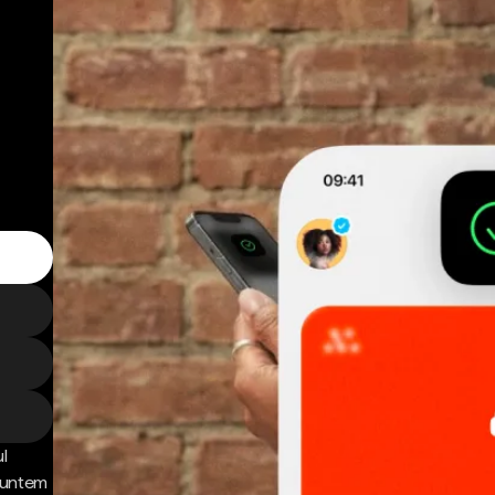
l
 Suntem