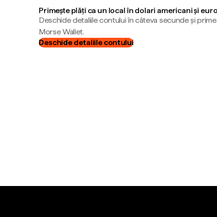
Primește plăți ca un local în dolari americani și eur
Deschide detaliile contului în câteva secunde și primeș
Morse Wallet.
Deschide detaliile contului