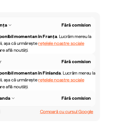
nța
Fără comision
ponibil momentan în
Franța
.
Lucrăm mereu la
ii, așa că urmărește
rețelele noastre sociale
re află noutăți.
r
Fără comision
ponibil momentan în
Finlanda
.
Lucrăm mereu la
ii, așa că urmărește
rețelele noastre sociale
re află noutăți.
landa
Fără comision
Compară cu cursul Google