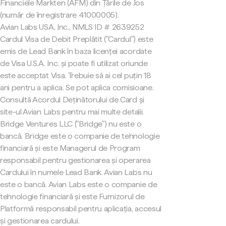
Financiële Markten (AFM) din Țările de Jos
(număr de înregistrare 41000005).
Avian Labs USA, Inc., NMLS ID # 2639252
Cardul Visa de Debit Preplătit ("Cardul") este
emis de Lead Bank în baza licenței acordate
de Visa U.S.A. Inc. și poate fi utilizat oriunde
este acceptat Visa. Trebuie să ai cel puțin 18
ani pentru a aplica. Se pot aplica comisioane.
Consultă Acordul Deținătorului de Card și
site-ul Avian Labs pentru mai multe detalii.
Bridge Ventures LLC ("Bridge") nu este o
bancă. Bridge este o companie de tehnologie
financiară și este Managerul de Program
responsabil pentru gestionarea și operarea
Cardului în numele Lead Bank. Avian Labs nu
este o bancă. Avian Labs este o companie de
tehnologie financiară și este Furnizorul de
Platformă responsabil pentru aplicația, accesul
și gestionarea cardului.