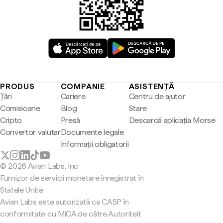
PRODUS
COMPANIE
ASISTENȚĂ
Țări
Cariere
Centru de ajutor
Comisioane
Blog
Stare
Cripto
Presă
Descarcă aplicația Morse
Convertor valutar
Documente legale
Informații obligatorii
© 2026 Avian Labs, Inc
Furnizor de servicii monetare înregistrat în
Statele Unite
Avian Labs este autorizată ca CASP în
conformitate cu MiCA de către Autoriteit