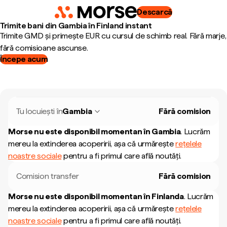
Descarcă
Trimite bani din Gambia în Finland instant
Trimite GMD și primește EUR cu cursul de schimb real. Fără marje,
fără comisioane ascunse.
Începe acum
Tu locuiești în
Gambia
Fără comision
Morse nu este disponibil momentan în
Gambia
.
Lucrăm
mereu la extinderea acoperirii, așa că urmărește
rețelele
noastre sociale
pentru a fi primul care află noutăți.
Comision transfer
Fără comision
Morse nu este disponibil momentan în
Finlanda
.
Lucrăm
mereu la extinderea acoperirii, așa că urmărește
rețelele
noastre sociale
pentru a fi primul care află noutăți.