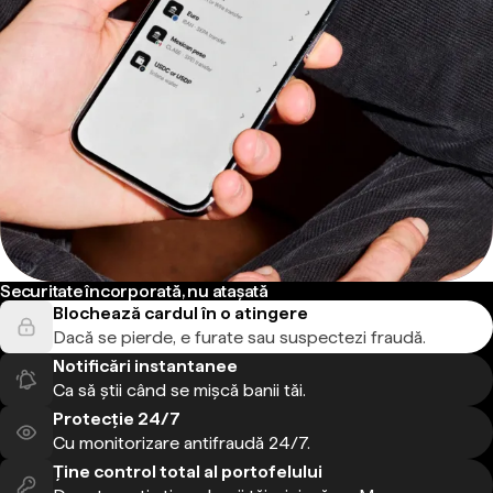
Securitate încorporată, nu atașată
Blochează cardul în o atingere
Dacă se pierde, e furate sau suspectezi fraudă.
Notificări instantanee
Ca să știi când se mișcă banii tăi.
Protecție 24/7
Cu monitorizare antifraudă 24/7.
Ține control total al portofelului