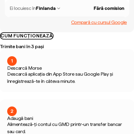
Ei locuiesc în
Finlanda
Fără comision
Compară cu cursul Google
CUM FUNCȚIONEAZĂ
Trimite bani în 3 pași
1
Descarcă Morse
Descarcă aplicația din App Store sau Google Play și
înregistrează-te în câteva minute.
2
Adaugă bani
Alimentează-ți contul cu GMD printr-un transfer bancar
sau card.