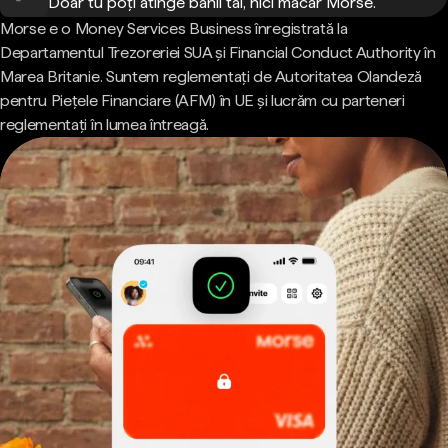
Doar tu poți atinge banii tăi, nici măcar Morse.
Morse e o Money Services Business înregistrată la
Departamentul Trezoreriei SUA și Financial Conduct Authority în
Marea Britanie. Suntem reglementați de Autoritatea Olandeză
pentru Piețele Financiare (AFM) în UE și lucrăm cu parteneri
reglementați în lumea întreagă.