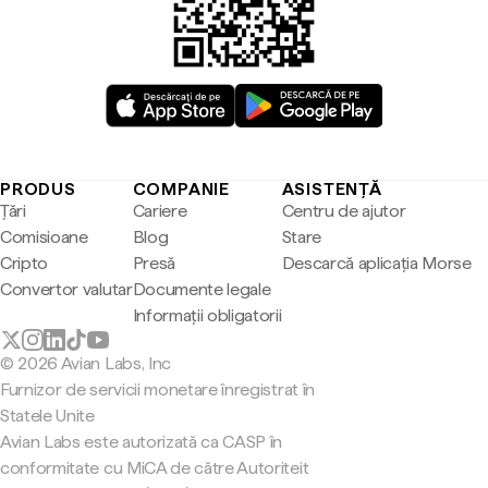
PRODUS
COMPANIE
ASISTENȚĂ
Țări
Cariere
Centru de ajutor
Comisioane
Blog
Stare
Cripto
Presă
Descarcă aplicația Morse
Convertor valutar
Documente legale
Informații obligatorii
© 2026 Avian Labs, Inc
Furnizor de servicii monetare înregistrat în
Statele Unite
Avian Labs este autorizată ca CASP în
conformitate cu MiCA de către Autoriteit