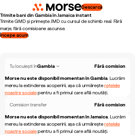
Descarcă
Trimite bani din Gambia în Jamaica instant
Trimite GMD și primește JMD cu cursul de schimb real. Fără
marje, fără comisioane ascunse.
Începe acum
Tu locuiești în
Gambia
Fără comision
Morse nu este disponibil momentan în
Gambia
.
Lucrăm
mereu la extinderea acoperirii, așa că urmărește
rețelele
noastre sociale
pentru a fi primul care află noutăți.
Comision transfer
Fără comision
Morse nu este disponibil momentan în
Jamaica
.
Lucrăm
mereu la extinderea acoperirii, așa că urmărește
rețelele
noastre sociale
pentru a fi primul care află noutăți.