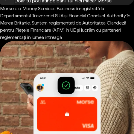
Doar tu poți atinge banii tăi, nici măcar Morse.
Morse e o Money Services Business înregistrată la
Departamentul Trezoreriei SUA și Financial Conduct Authority în
Marea Britanie. Suntem reglementați de Autoritatea Olandeză
pentru Piețele Financiare (AFM) în UE și lucrăm cu parteneri
reglementați în lumea întreagă.