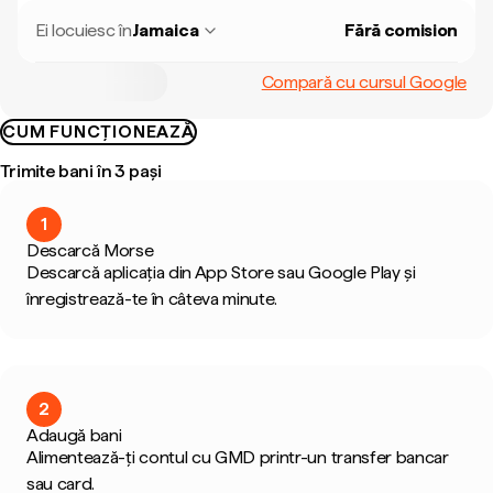
Ei locuiesc în
Jamaica
Fără comision
Compară cu cursul Google
CUM FUNCȚIONEAZĂ
Trimite bani în 3 pași
1
Descarcă Morse
Descarcă aplicația din App Store sau Google Play și
înregistrează-te în câteva minute.
2
Adaugă bani
Alimentează-ți contul cu GMD printr-un transfer bancar
sau card.