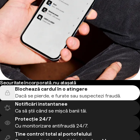
Securitate încorporată, nu atașată
Blochează cardul în o atingere
Dacă se pierde, e furate sau suspectezi fraudă.
Notificări instantanee
Ca să știi când se mișcă banii tăi.
Protecție 24/7
Cu monitorizare antifraudă 24/7.
Ține control total al portofelului