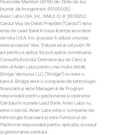
Financiële Markten (AFM) din Țările de Jos
(număr de înregistrare 41000005).
Avian Labs USA, Inc., NMLS ID # 2639252
Cardul Visa de Debit Preplătit ("Cardul") este
emis de Lead Bank în baza licenței acordate
de Visa U.S.A. Inc. și poate fi utilizat oriunde
este acceptat Visa. Trebuie să ai cel puțin 18
ani pentru a aplica. Se pot aplica comisioane.
Consultă Acordul Deținătorului de Card și
site-ul Avian Labs pentru mai multe detalii.
Bridge Ventures LLC ("Bridge") nu este o
bancă. Bridge este o companie de tehnologie
financiară și este Managerul de Program
responsabil pentru gestionarea și operarea
Cardului în numele Lead Bank. Avian Labs nu
este o bancă. Avian Labs este o companie de
tehnologie financiară și este Furnizorul de
Platformă responsabil pentru aplicația, accesul
și gestionarea cardului.