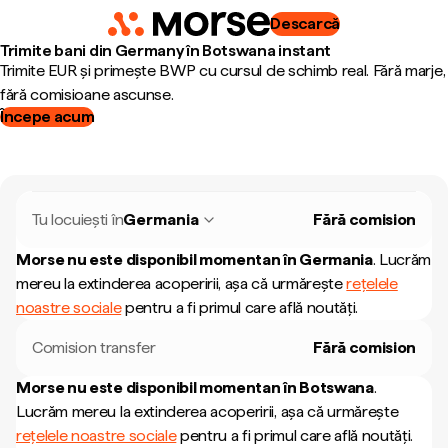
Descarcă
Trimite bani din Germany în Botswana instant
Trimite EUR și primește BWP cu cursul de schimb real. Fără marje,
fără comisioane ascunse.
Începe acum
Tu locuiești în
Germania
Fără comision
Morse nu este disponibil momentan în
Germania
.
Lucrăm
mereu la extinderea acoperirii, așa că urmărește
rețelele
noastre sociale
pentru a fi primul care află noutăți.
Comision transfer
Fără comision
Morse nu este disponibil momentan în
Botswana
.
Lucrăm mereu la extinderea acoperirii, așa că urmărește
rețelele noastre sociale
pentru a fi primul care află noutăți.