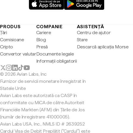
PRODUS
COMPANIE
ASISTENȚĂ
Țări
Cariere
Centru de ajutor
Comisioane
Blog
Stare
Cripto
Presă
Descarcă aplicația Morse
Convertor valutar
Documente legale
Informații obligatorii
© 2026 Avian Labs, Inc
Furnizor de servicii monetare înregistrat în
Statele Unite
Avian Labs este autorizată ca CASP în
conformitate cu MiCA de către Autoriteit
Financiële Markten (AFM) din Țările de Jos
(număr de înregistrare 41000005).
Avian Labs USA, Inc., NMLS ID # 2639252
Cardul Visa de Debit Preplătit ("Cardul") este