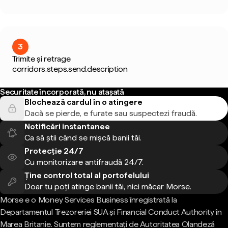
3
Trimite și retrage
corridors.steps.send.description
Securitate încorporată, nu atașată
Blochează cardul în o atingere
Dacă se pierde, e furate sau suspectezi fraudă.
Notificări instantanee
Ca să știi când se mișcă banii tăi.
Protecție 24/7
Cu monitorizare antifraudă 24/7.
Ține control total al portofelului
Doar tu poți atinge banii tăi, nici măcar Morse.
Morse e o Money Services Business înregistrată la
Departamentul Trezoreriei SUA și Financial Conduct Authority în
Marea Britanie. Suntem reglementați de Autoritatea Olandeză