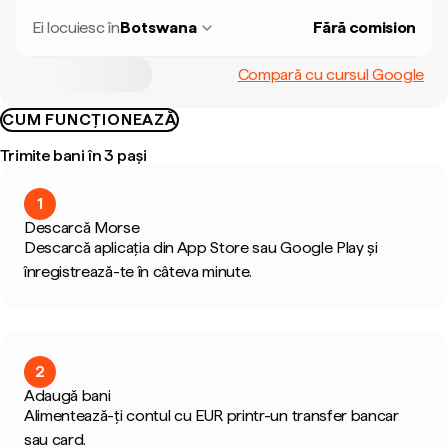
Ei locuiesc în
Botswana
Fără comision
Compară cu cursul Google
CUM FUNCȚIONEAZĂ
Trimite bani în 3 pași
1
Descarcă Morse
Descarcă aplicația din App Store sau Google Play și
înregistrează-te în câteva minute.
2
Adaugă bani
Alimentează-ți contul cu EUR printr-un transfer bancar
sau card.