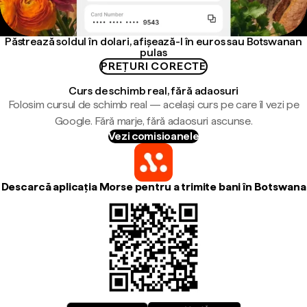
Păstrează soldul în dolari, afișează-l în euros sau Botswanan
pulas
PREȚURI CORECTE
Curs de schimb real, fără adaosuri
Folosim cursul de schimb real — același curs pe care îl vezi pe
Google. Fără marje, fără adaosuri ascunse.
Vezi comisioanele
Descarcă aplicația Morse pentru a trimite bani în Botswana