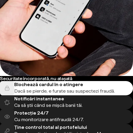
Securitate încorporată, nu atașată
Blochează cardul în o atingere
Dacă se pierde, e furate sau suspectezi fraudă.
Notificări instantanee
Ca să știi când se mișcă banii tăi.
Protecție 24/7
Cu monitorizare antifraudă 24/7.
Ține control total al portofelului