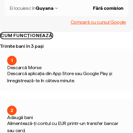
Ei locuiesc în
Guyana
Fără comision
Compară cu cursul Google
CUM FUNCȚIONEAZĂ
Trimite bani în 3 pași
1
Descarcă Morse
Descarcă aplicația din App Store sau Google Play și
înregistrează-te în câteva minute.
2
Adaugă bani
Alimentează-ți contul cu EUR printr-un transfer bancar
sau card.