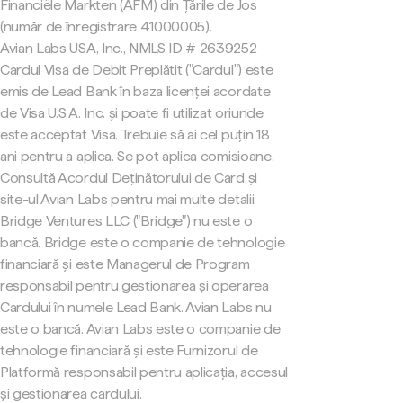
Financiële Markten (AFM) din Țările de Jos
(număr de înregistrare 41000005).
Avian Labs USA, Inc., NMLS ID # 2639252
Cardul Visa de Debit Preplătit ("Cardul") este
emis de Lead Bank în baza licenței acordate
de Visa U.S.A. Inc. și poate fi utilizat oriunde
este acceptat Visa. Trebuie să ai cel puțin 18
ani pentru a aplica. Se pot aplica comisioane.
Consultă Acordul Deținătorului de Card și
site-ul Avian Labs pentru mai multe detalii.
Bridge Ventures LLC ("Bridge") nu este o
bancă. Bridge este o companie de tehnologie
financiară și este Managerul de Program
responsabil pentru gestionarea și operarea
Cardului în numele Lead Bank. Avian Labs nu
este o bancă. Avian Labs este o companie de
tehnologie financiară și este Furnizorul de
Platformă responsabil pentru aplicația, accesul
și gestionarea cardului.