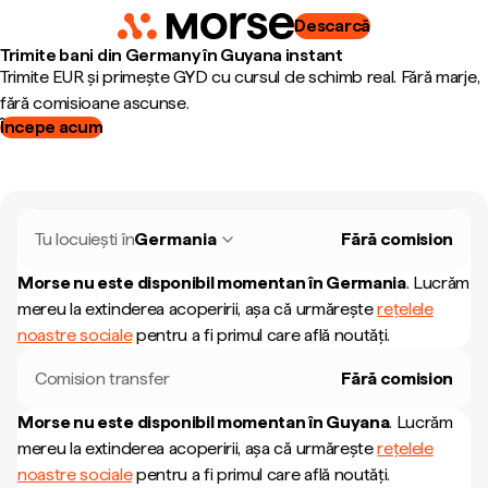
Descarcă
Trimite bani din Germany în Guyana instant
Trimite EUR și primește GYD cu cursul de schimb real. Fără marje,
fără comisioane ascunse.
Începe acum
Tu locuiești în
Germania
Fără comision
Morse nu este disponibil momentan în
Germania
.
Lucrăm
mereu la extinderea acoperirii, așa că urmărește
rețelele
noastre sociale
pentru a fi primul care află noutăți.
Comision transfer
Fără comision
Morse nu este disponibil momentan în
Guyana
.
Lucrăm
mereu la extinderea acoperirii, așa că urmărește
rețelele
noastre sociale
pentru a fi primul care află noutăți.