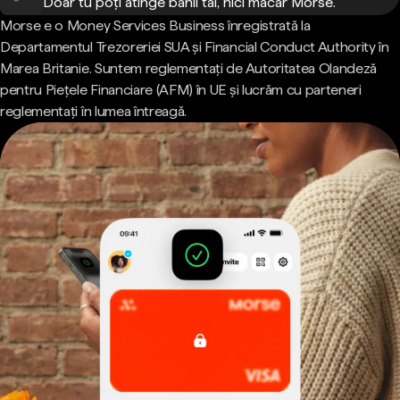
Doar tu poți atinge banii tăi, nici măcar Morse.
Morse e o Money Services Business înregistrată la
Departamentul Trezoreriei SUA și Financial Conduct Authority în
Marea Britanie. Suntem reglementați de Autoritatea Olandeză
pentru Piețele Financiare (AFM) în UE și lucrăm cu parteneri
reglementați în lumea întreagă.