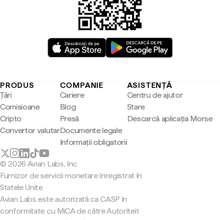
PRODUS
COMPANIE
ASISTENȚĂ
Țări
Cariere
Centru de ajutor
Comisioane
Blog
Stare
Cripto
Presă
Descarcă aplicația Morse
Convertor valutar
Documente legale
Informații obligatorii
© 2026 Avian Labs, Inc
Furnizor de servicii monetare înregistrat în
Statele Unite
Avian Labs este autorizată ca CASP în
conformitate cu MiCA de către Autoriteit