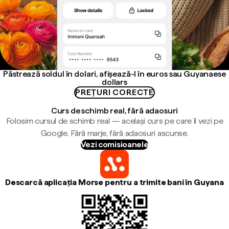
Păstrează soldul în dolari, afișează-l în euros sau Guyanaese
dollars
PREȚURI CORECTE
Curs de schimb real, fără adaosuri
Folosim cursul de schimb real — același curs pe care îl vezi pe
Google. Fără marje, fără adaosuri ascunse.
Vezi comisioanele
Descarcă aplicația Morse pentru a trimite bani în Guyana