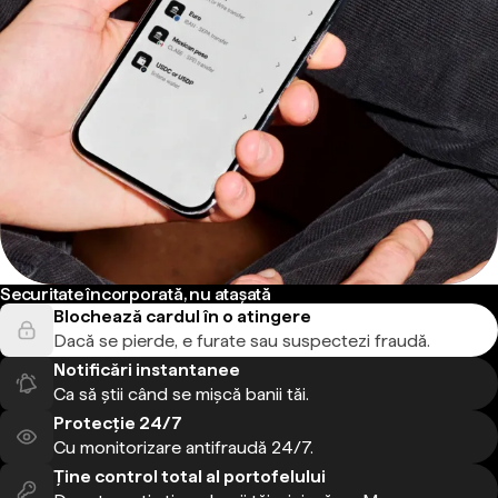
Securitate încorporată, nu atașată
Blochează cardul în o atingere
Dacă se pierde, e furate sau suspectezi fraudă.
Notificări instantanee
Ca să știi când se mișcă banii tăi.
Protecție 24/7
Cu monitorizare antifraudă 24/7.
Ține control total al portofelului