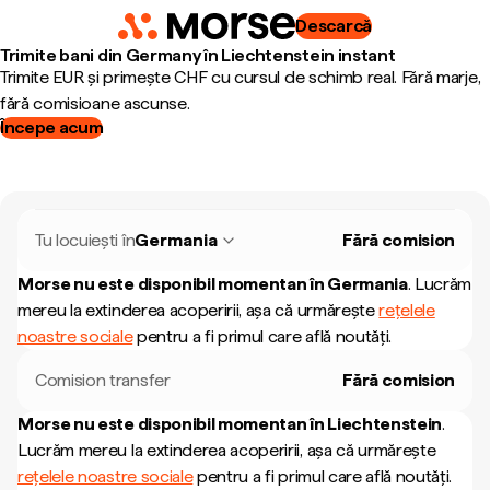
Descarcă
Trimite bani din Germany în Liechtenstein instant
Trimite EUR și primește CHF cu cursul de schimb real. Fără marje,
fără comisioane ascunse.
Începe acum
Tu locuiești în
Germania
Fără comision
Morse nu este disponibil momentan în
Germania
.
Lucrăm
mereu la extinderea acoperirii, așa că urmărește
rețelele
noastre sociale
pentru a fi primul care află noutăți.
Comision transfer
Fără comision
Morse nu este disponibil momentan în
Liechtenstein
.
Lucrăm mereu la extinderea acoperirii, așa că urmărește
rețelele noastre sociale
pentru a fi primul care află noutăți.