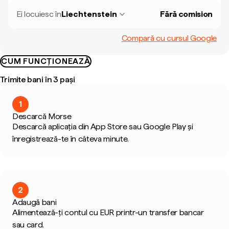
Ei locuiesc în
Liechtenstein
Fără comision
Compară cu cursul Google
CUM FUNCȚIONEAZĂ
Trimite bani în 3 pași
1
Descarcă Morse
Descarcă aplicația din App Store sau Google Play și
înregistrează-te în câteva minute.
2
Adaugă bani
Alimentează-ți contul cu EUR printr-un transfer bancar
sau card.