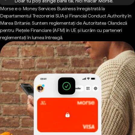
Doar tu poți atinge banii tăi, nici măcar Morse.
Morse e o Money Services Business înregistrată la
Departamentul Trezoreriei SUA și Financial Conduct Authority în
Marea Britanie. Suntem reglementați de Autoritatea Olandeză
pentru Piețele Financiare (AFM) în UE și lucrăm cu parteneri
reglementați în lumea întreagă.