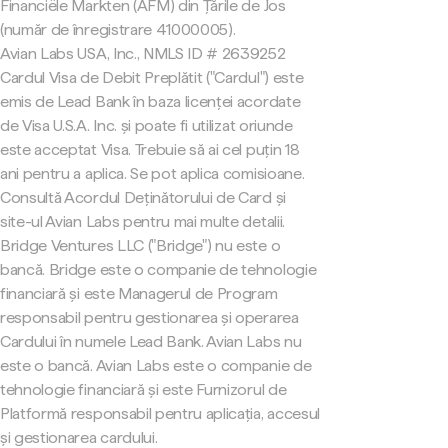
Financiële Markten (AFM) din Țările de Jos
(număr de înregistrare 41000005).
Avian Labs USA, Inc., NMLS ID # 2639252
Cardul Visa de Debit Preplătit ("Cardul") este
emis de Lead Bank în baza licenței acordate
de Visa U.S.A. Inc. și poate fi utilizat oriunde
este acceptat Visa. Trebuie să ai cel puțin 18
ani pentru a aplica. Se pot aplica comisioane.
Consultă Acordul Deținătorului de Card și
site-ul Avian Labs pentru mai multe detalii.
Bridge Ventures LLC ("Bridge") nu este o
bancă. Bridge este o companie de tehnologie
financiară și este Managerul de Program
responsabil pentru gestionarea și operarea
Cardului în numele Lead Bank. Avian Labs nu
este o bancă. Avian Labs este o companie de
tehnologie financiară și este Furnizorul de
Platformă responsabil pentru aplicația, accesul
și gestionarea cardului.