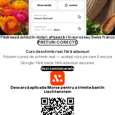
Păstrează soldul în dolari, afișează-l în euros sau Swiss francs
PREȚURI CORECTE
Curs de schimb real, fără adaosuri
Folosim cursul de schimb real — același curs pe care îl vezi pe
Google. Fără marje, fără adaosuri ascunse.
Vezi comisioanele
Descarcă aplicația Morse pentru a trimite bani în
Liechtenstein