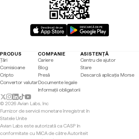
PRODUS
COMPANIE
ASISTENȚĂ
Țări
Cariere
Centru de ajutor
Comisioane
Blog
Stare
Cripto
Presă
Descarcă aplicația Morse
Convertor valutar
Documente legale
Informații obligatorii
© 2026 Avian Labs, Inc
Furnizor de servicii monetare înregistrat în
Statele Unite
Avian Labs este autorizată ca CASP în
conformitate cu MiCA de către Autoriteit