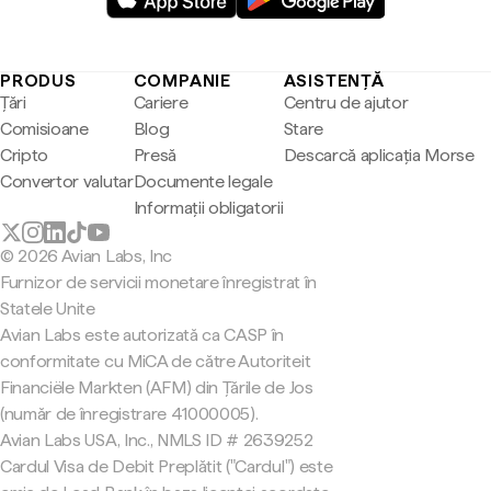
PRODUS
COMPANIE
ASISTENȚĂ
Țări
Cariere
Centru de ajutor
Comisioane
Blog
Stare
Cripto
Presă
Descarcă aplicația Morse
Convertor valutar
Documente legale
Informații obligatorii
© 2026 Avian Labs, Inc
Furnizor de servicii monetare înregistrat în
Statele Unite
Avian Labs este autorizată ca CASP în
conformitate cu MiCA de către Autoriteit
Financiële Markten (AFM) din Țările de Jos
(număr de înregistrare 41000005).
Avian Labs USA, Inc., NMLS ID # 2639252
Cardul Visa de Debit Preplătit ("Cardul") este