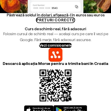
Păstrează soldul în dolari, afișează-l în euros sau euros
PREȚURI CORECTE
Curs de schimb real, fără adaosuri
Folosim cursul de schimb real — același curs pe care îl vezi pe
Google. Fără marje, fără adaosuri ascunse.
Vezi comisioanele
Descarcă aplicația Morse pentru a trimite bani în Croatia