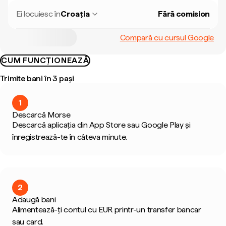
Ei locuiesc în
Croația
Fără comision
Compară cu cursul Google
CUM FUNCȚIONEAZĂ
Trimite bani în 3 pași
1
Descarcă Morse
Descarcă aplicația din App Store sau Google Play și
înregistrează-te în câteva minute.
2
Adaugă bani
Alimentează-ți contul cu EUR printr-un transfer bancar
sau card.