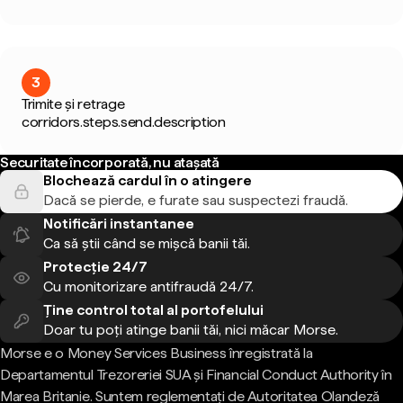
3
Trimite și retrage
corridors.steps.send.description
Securitate încorporată, nu atașată
Blochează cardul în o atingere
Dacă se pierde, e furate sau suspectezi fraudă.
Notificări instantanee
Ca să știi când se mișcă banii tăi.
Protecție 24/7
Cu monitorizare antifraudă 24/7.
Ține control total al portofelului
Doar tu poți atinge banii tăi, nici măcar Morse.
Morse e o Money Services Business înregistrată la
Departamentul Trezoreriei SUA și Financial Conduct Authority în
Marea Britanie. Suntem reglementați de Autoritatea Olandeză