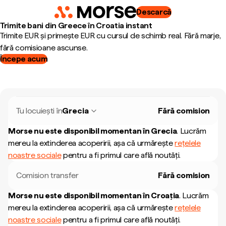
Descarcă
Trimite bani din Greece în Croatia instant
Trimite EUR și primește EUR cu cursul de schimb real. Fără marje,
fără comisioane ascunse.
Începe acum
Tu locuiești în
Grecia
Fără comision
Morse nu este disponibil momentan în
Grecia
.
Lucrăm
mereu la extinderea acoperirii, așa că urmărește
rețelele
noastre sociale
pentru a fi primul care află noutăți.
Comision transfer
Fără comision
Morse nu este disponibil momentan în
Croația
.
Lucrăm
mereu la extinderea acoperirii, așa că urmărește
rețelele
noastre sociale
pentru a fi primul care află noutăți.