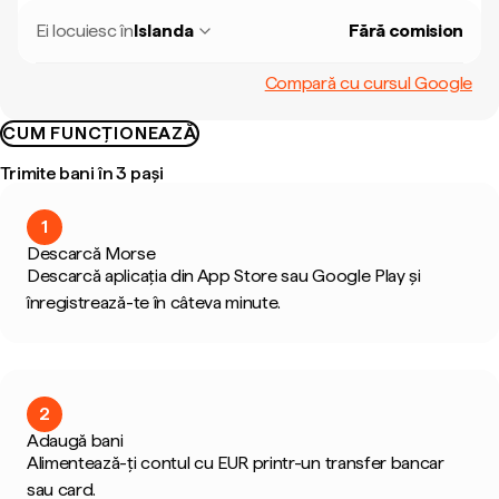
Ei locuiesc în
Islanda
Fără comision
Compară cu cursul Google
CUM FUNCȚIONEAZĂ
Trimite bani în 3 pași
1
Descarcă Morse
Descarcă aplicația din App Store sau Google Play și
înregistrează-te în câteva minute.
2
Adaugă bani
Alimentează-ți contul cu EUR printr-un transfer bancar
sau card.