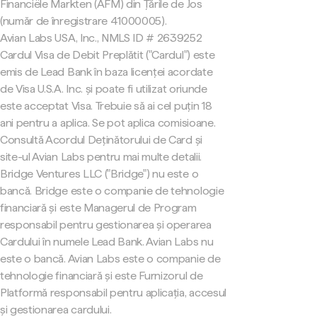
Financiële Markten (AFM) din Țările de Jos
(număr de înregistrare 41000005).
Avian Labs USA, Inc., NMLS ID # 2639252
Cardul Visa de Debit Preplătit ("Cardul") este
emis de Lead Bank în baza licenței acordate
de Visa U.S.A. Inc. și poate fi utilizat oriunde
este acceptat Visa. Trebuie să ai cel puțin 18
ani pentru a aplica. Se pot aplica comisioane.
Consultă Acordul Deținătorului de Card și
site-ul Avian Labs pentru mai multe detalii.
Bridge Ventures LLC ("Bridge") nu este o
bancă. Bridge este o companie de tehnologie
financiară și este Managerul de Program
responsabil pentru gestionarea și operarea
Cardului în numele Lead Bank. Avian Labs nu
este o bancă. Avian Labs este o companie de
tehnologie financiară și este Furnizorul de
Platformă responsabil pentru aplicația, accesul
și gestionarea cardului.