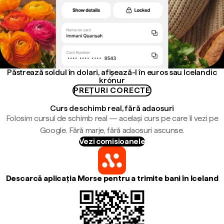
Păstrează soldul în dolari, afișează-l în euros sau Icelandic
krónur
PREȚURI CORECTE
Curs de schimb real, fără adaosuri
Folosim cursul de schimb real — același curs pe care îl vezi pe
Google. Fără marje, fără adaosuri ascunse.
Vezi comisioanele
Descarcă aplicația Morse pentru a trimite bani în Iceland