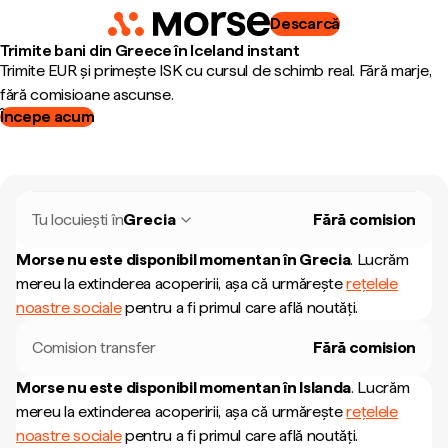
Descarcă
Trimite bani din Greece în Iceland instant
Trimite EUR și primește ISK cu cursul de schimb real. Fără marje,
fără comisioane ascunse.
Începe acum
Tu locuiești în
Grecia
Fără comision
Morse nu este disponibil momentan în
Grecia
.
Lucrăm
mereu la extinderea acoperirii, așa că urmărește
rețelele
noastre sociale
pentru a fi primul care află noutăți.
Comision transfer
Fără comision
Morse nu este disponibil momentan în
Islanda
.
Lucrăm
mereu la extinderea acoperirii, așa că urmărește
rețelele
noastre sociale
pentru a fi primul care află noutăți.