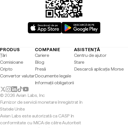
PRODUS
COMPANIE
ASISTENȚĂ
Țări
Cariere
Centru de ajutor
Comisioane
Blog
Stare
Cripto
Presă
Descarcă aplicația Morse
Convertor valutar
Documente legale
Informații obligatorii
© 2026 Avian Labs, Inc
Furnizor de servicii monetare înregistrat în
Statele Unite
Avian Labs este autorizată ca CASP în
conformitate cu MiCA de către Autoriteit