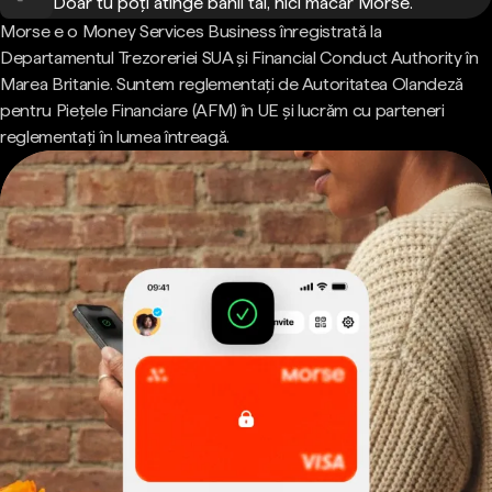
Doar tu poți atinge banii tăi, nici măcar Morse.
Morse e o Money Services Business înregistrată la
Departamentul Trezoreriei SUA și Financial Conduct Authority în
Marea Britanie. Suntem reglementați de Autoritatea Olandeză
pentru Piețele Financiare (AFM) în UE și lucrăm cu parteneri
reglementați în lumea întreagă.