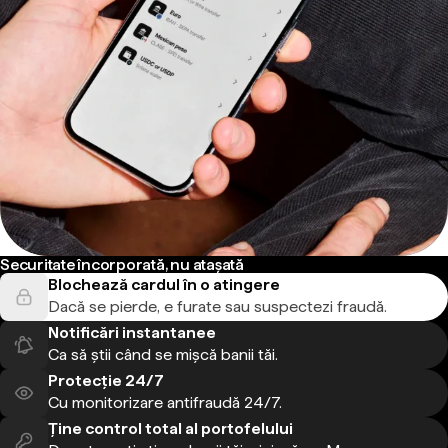
Securitate încorporată, nu atașată
Blochează cardul în o atingere
Dacă se pierde, e furate sau suspectezi fraudă.
Notificări instantanee
Ca să știi când se mișcă banii tăi.
Protecție 24/7
Cu monitorizare antifraudă 24/7.
Ține control total al portofelului