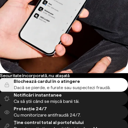
Securitate încorporată, nu atașată
Blochează cardul în o atingere
Dacă se pierde, e furate sau suspectezi fraudă.
Notificări instantanee
Ca să știi când se mișcă banii tăi.
Protecție 24/7
Cu monitorizare antifraudă 24/7.
Ține control total al portofelului