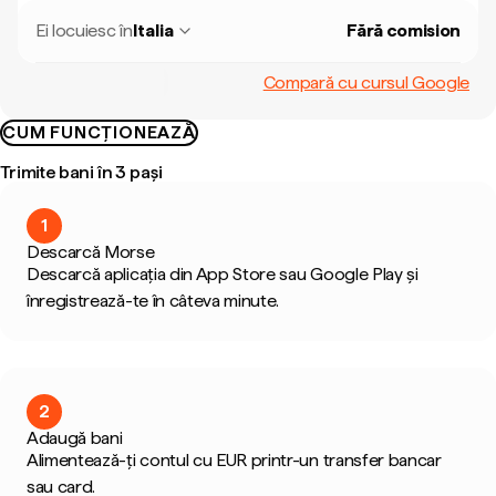
Ei locuiesc în
Italia
Fără comision
Compară cu cursul Google
CUM FUNCȚIONEAZĂ
Trimite bani în 3 pași
1
Descarcă Morse
Descarcă aplicația din App Store sau Google Play și
înregistrează-te în câteva minute.
2
Adaugă bani
Alimentează-ți contul cu EUR printr-un transfer bancar
sau card.