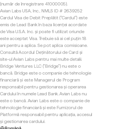
(număr de înregistrare 41000005).
Avian Labs USA, Inc., NMLS ID # 2639252
Cardul Visa de Debit Preplătit ("Cardul") este
emis de Lead Bank în baza licenței acordate
de Visa U.S.A. Inc. și poate fi utilizat oriunde
este acceptat Visa. Trebuie să ai cel puțin 18
ani pentru a aplica. Se pot aplica comisioane.
Consultă Acordul Deținătorului de Card și
site-ul Avian Labs pentru mai multe detalii.
Bridge Ventures LLC ("Bridge") nu este o
bancă. Bridge este o companie de tehnologie
financiară și este Managerul de Program
responsabil pentru gestionarea și operarea
Cardului în numele Lead Bank. Avian Labs nu
este o bancă. Avian Labs este o companie de
tehnologie financiară și este Furnizorul de
Platformă responsabil pentru aplicația, accesul
și gestionarea cardului.
Română