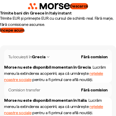
Descarcă
Trimite bani din Greece în Italy instant
Trimite EUR și primește EUR cu cursul de schimb real. Fără marje,
fără comisioane ascunse.
Începe acum
Tu locuiești în
Grecia
Fără comision
Morse nu este disponibil momentan în
Grecia
.
Lucrăm
mereu la extinderea acoperirii, așa că urmărește
rețelele
noastre sociale
pentru a fi primul care află noutăți.
Comision transfer
Fără comision
Morse nu este disponibil momentan în
Italia
.
Lucrăm
mereu la extinderea acoperirii, așa că urmărește
rețelele
noastre sociale
pentru a fi primul care află noutăți.