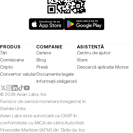
PRODUS
COMPANIE
ASISTENȚĂ
Țări
Cariere
Centru de ajutor
Comisioane
Blog
Stare
Cripto
Presă
Descarcă aplicația Morse
Convertor valutar
Documente legale
Informații obligatorii
© 2026 Avian Labs, Inc
Furnizor de servicii monetare înregistrat în
Statele Unite
Avian Labs este autorizată ca CASP în
conformitate cu MiCA de către Autoriteit
Financiële Markten (AFM) din Țările de Jos