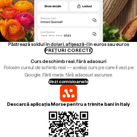
Păstrează soldul în dolari, afișează-l în euros sau euros
PREȚURI CORECTE
Curs de schimb real, fără adaosuri
Folosim cursul de schimb real — același curs pe care îl vezi pe
Google. Fără marje, fără adaosuri ascunse.
Vezi comisioanele
Descarcă aplicația Morse pentru a trimite bani în Italy