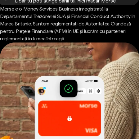
Doar tu poți atinge banii tăi, nici măcar Morse.
Morse e o Money Services Business înregistrată la
Departamentul Trezoreriei SUA și Financial Conduct Authority în
Marea Britanie. Suntem reglementați de Autoritatea Olandeză
pentru Piețele Financiare (AFM) în UE și lucrăm cu parteneri
reglementați în lumea întreagă.