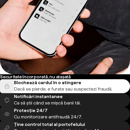
Securitate încorporată, nu atașată
Blochează cardul în o atingere
Dacă se pierde, e furate sau suspectezi fraudă.
Notificări instantanee
Ca să știi când se mișcă banii tăi.
Protecție 24/7
Cu monitorizare antifraudă 24/7.
Ține control total al portofelului