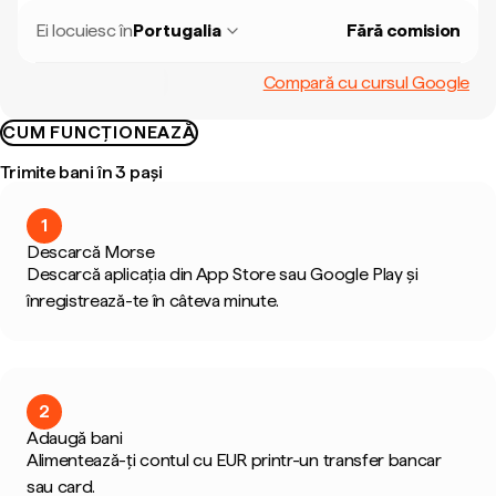
Ei locuiesc în
Portugalia
Fără comision
Compară cu cursul Google
CUM FUNCȚIONEAZĂ
Trimite bani în 3 pași
1
Descarcă Morse
Descarcă aplicația din App Store sau Google Play și
înregistrează-te în câteva minute.
2
Adaugă bani
Alimentează-ți contul cu EUR printr-un transfer bancar
sau card.