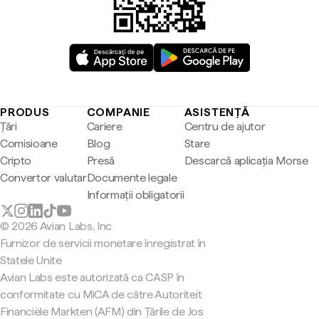
PRODUS
COMPANIE
ASISTENȚĂ
Țări
Cariere
Centru de ajutor
Comisioane
Blog
Stare
Cripto
Presă
Descarcă aplicația Morse
Convertor valutar
Documente legale
Informații obligatorii
© 2026 Avian Labs, Inc
Furnizor de servicii monetare înregistrat în
Statele Unite
Avian Labs este autorizată ca CASP în
conformitate cu MiCA de către Autoriteit
Financiële Markten (AFM) din Țările de Jos