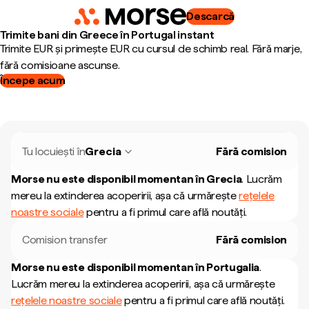
Descarcă
Trimite bani din Greece în Portugal instant
Trimite EUR și primește EUR cu cursul de schimb real. Fără marje,
fără comisioane ascunse.
Începe acum
Tu locuiești în
Grecia
Fără comision
Morse nu este disponibil momentan în
Grecia
.
Lucrăm
mereu la extinderea acoperirii, așa că urmărește
rețelele
noastre sociale
pentru a fi primul care află noutăți.
Comision transfer
Fără comision
Morse nu este disponibil momentan în
Portugalia
.
Lucrăm mereu la extinderea acoperirii, așa că urmărește
rețelele noastre sociale
pentru a fi primul care află noutăți.