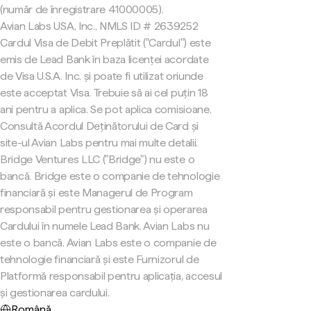
(număr de înregistrare 41000005).
Avian Labs USA, Inc., NMLS ID # 2639252
Cardul Visa de Debit Preplătit ("Cardul") este
emis de Lead Bank în baza licenței acordate
de Visa U.S.A. Inc. și poate fi utilizat oriunde
este acceptat Visa. Trebuie să ai cel puțin 18
ani pentru a aplica. Se pot aplica comisioane.
Consultă Acordul Deținătorului de Card și
site-ul Avian Labs pentru mai multe detalii.
Bridge Ventures LLC ("Bridge") nu este o
bancă. Bridge este o companie de tehnologie
financiară și este Managerul de Program
responsabil pentru gestionarea și operarea
Cardului în numele Lead Bank. Avian Labs nu
este o bancă. Avian Labs este o companie de
tehnologie financiară și este Furnizorul de
Platformă responsabil pentru aplicația, accesul
și gestionarea cardului.
Română