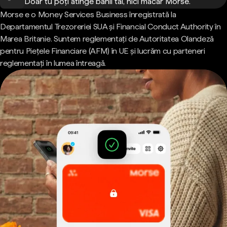
Doar tu poți atinge banii tăi, nici măcar Morse.
Morse e o Money Services Business înregistrată la
Departamentul Trezoreriei SUA și Financial Conduct Authority în
Marea Britanie. Suntem reglementați de Autoritatea Olandeză
pentru Piețele Financiare (AFM) în UE și lucrăm cu parteneri
reglementați în lumea întreagă.