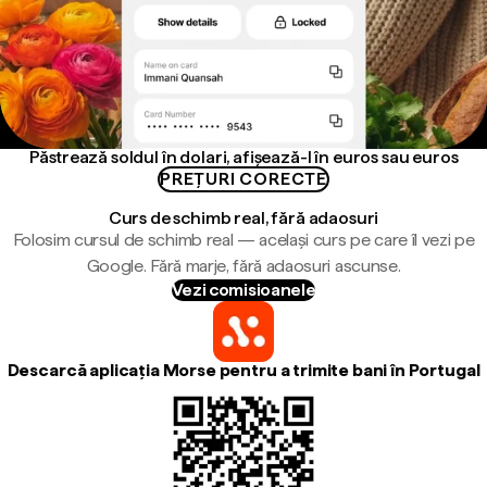
Păstrează soldul în dolari, afișează-l în euros sau euros
PREȚURI CORECTE
Curs de schimb real, fără adaosuri
Folosim cursul de schimb real — același curs pe care îl vezi pe
Google. Fără marje, fără adaosuri ascunse.
Vezi comisioanele
Descarcă aplicația Morse pentru a trimite bani în Portugal