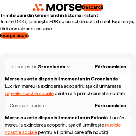
Descarcă
Trimite bani din Greenland în Estonia instant
Trimite DKK și primește EUR cu cursul de schimb real. Fără marje,
fără comisioane ascunse.
Începe acum
Tu locuiești în
Groenlanda
Fără comision
Morse nu este disponibil momentan în
Groenlanda
.
Lucrăm mereu la extinderea acoperirii, așa că urmărește
rețelele noastre sociale
pentru a fi primul care află noutăți.
Comision transfer
Fără comision
Morse nu este disponibil momentan în
Estonia
.
Lucrăm
mereu la extinderea acoperirii, așa că urmărește
rețelele
noastre sociale
pentru a fi primul care află noutăți.