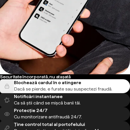
Securitate încorporată, nu atașată
Blochează cardul în o atingere
Dacă se pierde, e furate sau suspectezi fraudă.
Notificări instantanee
Ca să știi când se mișcă banii tăi.
Protecție 24/7
Cu monitorizare antifraudă 24/7.
Ține control total al portofelului