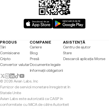
PRODUS
COMPANIE
ASISTENȚĂ
Țări
Cariere
Centru de ajutor
Comisioane
Blog
Stare
Cripto
Presă
Descarcă aplicația Morse
Convertor valutar
Documente legale
Informații obligatorii
© 2026 Avian Labs, Inc
Furnizor de servicii monetare înregistrat în
Statele Unite
Avian Labs este autorizată ca CASP în
conformitate cu MiCA de către Autoriteit