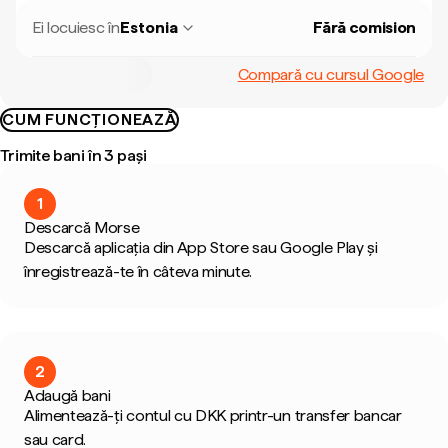
Ei locuiesc în
Estonia
Fără comision
Compară cu cursul Google
CUM FUNCȚIONEAZĂ
Trimite bani în 3 pași
1
Descarcă Morse
Descarcă aplicația din App Store sau Google Play și
înregistrează-te în câteva minute.
2
Adaugă bani
Alimentează-ți contul cu DKK printr-un transfer bancar
sau card.