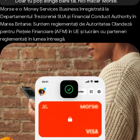
Doar tu poți atinge banii tăi, nici măcar Morse.
Morse e o Money Services Business înregistrată la
Departamentul Trezoreriei SUA și Financial Conduct Authority în
Marea Britanie. Suntem reglementați de Autoritatea Olandeză
pentru Piețele Financiare (AFM) în UE și lucrăm cu parteneri
reglementați în lumea întreagă.