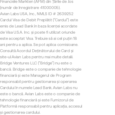
Financiële Markten (AFM) din Țările de Jos
(număr de înregistrare 41000005).
Avian Labs USA, Inc., NMLS ID # 2639252
Cardul Visa de Debit Preplătit ("Cardul") este
emis de Lead Bank în baza licenței acordate
de Visa U.S.A. Inc. și poate fi utilizat oriunde
este acceptat Visa. Trebuie să ai cel puțin 18
ani pentru a aplica. Se pot aplica comisioane.
Consultă Acordul Deținătorului de Card și
site-ul Avian Labs pentru mai multe detalii.
Bridge Ventures LLC ("Bridge") nu este o
bancă. Bridge este o companie de tehnologie
financiară și este Managerul de Program
responsabil pentru gestionarea și operarea
Cardului în numele Lead Bank. Avian Labs nu
este o bancă. Avian Labs este o companie de
tehnologie financiară și este Furnizorul de
Platformă responsabil pentru aplicația, accesul
și gestionarea cardului.