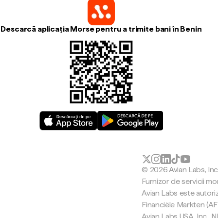
Descarcă aplicația Morse pentru a trimite bani în Benin
© 2026 Avian Labs, In
Furnizor de servicii mo
Avian Labs este autori
Financiële Markten (AF
Avian Labs USA, Inc.,