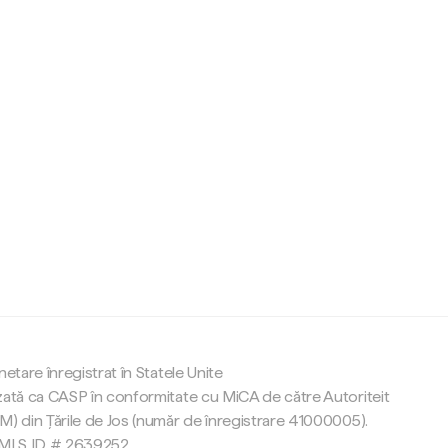
c
netare înregistrat în Statele Unite
zată ca CASP în conformitate cu MiCA de către Autoriteit
M) din Țările de Jos (număr de înregistrare 41000005).
 NMLS ID # 2639252