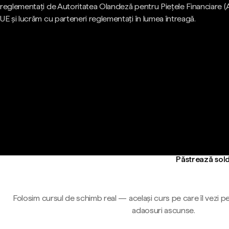
reglementați de Autoritatea Olandeză pentru Piețele Financiare (
UE și lucrăm cu parteneri reglementați în lumea întreagă.
Păstrează sold
Folosim cursul de schimb real — același curs pe care îl vezi pe
adaosuri ascunse.