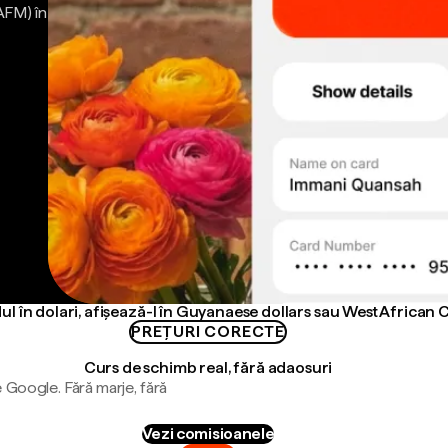
AFM) în
ul în dolari, afișează-l în Guyanaese dollars sau West African 
PREȚURI CORECTE
Curs de schimb real, fără adaosuri
 Google. Fără marje, fără
Vezi comisioanele