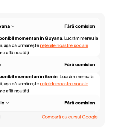
yana
Fără comision
ponibil momentan în
Guyana
.
Lucrăm mereu la
ii, așa că urmărește
rețelele noastre sociale
re află noutăți.
r
Fără comision
ponibil momentan în
Benin
.
Lucrăm mereu la
ii, așa că urmărește
rețelele noastre sociale
re află noutăți.
in
Fără comision
Compară cu cursul Google