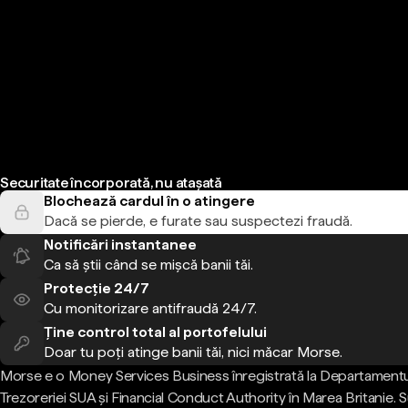
Securitate încorporată, nu atașată
Blochează cardul în o atingere
Dacă se pierde, e furate sau suspectezi fraudă.
Notificări instantanee
Ca să știi când se mișcă banii tăi.
Protecție 24/7
Cu monitorizare antifraudă 24/7.
Ține control total al portofelului
Doar tu poți atinge banii tăi, nici măcar Morse.
Morse e o Money Services Business înregistrată la Departamentu
Trezoreriei SUA și Financial Conduct Authority în Marea Britanie.