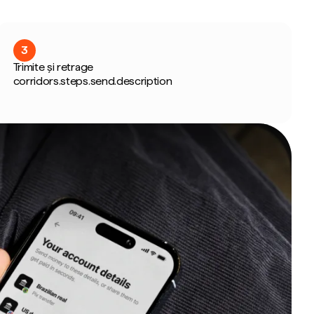
3
Trimite și retrage
corridors.steps.send.description