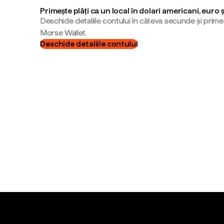
Primește plăți ca un local în dolari americani, euro 
Deschide detaliile contului în câteva secunde și primeș
Morse Wallet.
Deschide detaliile contului