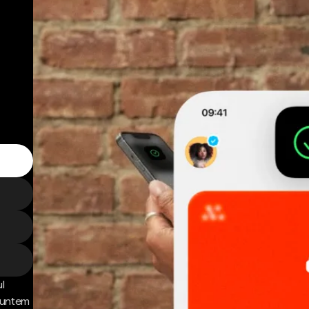
l
 Suntem