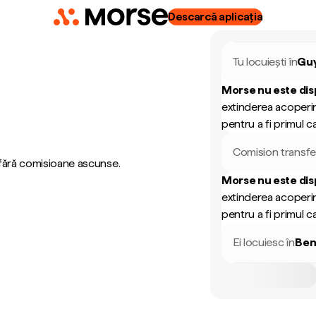
Descarcă aplicația
Tu locuiești în
Gu
Morse nu este dis
extinderea acoperir
pentru a fi primul ca
Comision transfe
 fără comisioane ascunse.
Morse nu este dis
extinderea acoperir
pentru a fi primul ca
Ei locuiesc în
Ben