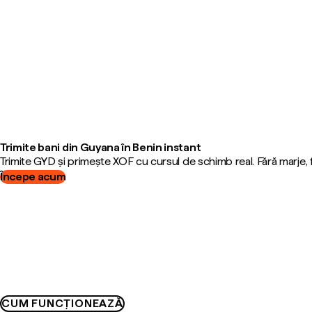
Trimite bani din Guyana în Benin instant
Trimite GYD și primește XOF cu cursul de schimb real. Fără marje,
Începe acum
CUM FUNCȚIONEAZĂ