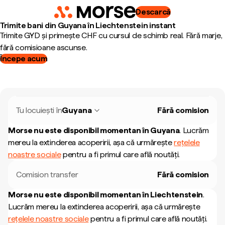
Descarcă
Trimite bani din Guyana în Liechtenstein instant
Trimite GYD și primește CHF cu cursul de schimb real. Fără marje,
fără comisioane ascunse.
Începe acum
Tu locuiești în
Guyana
Fără comision
Morse nu este disponibil momentan în
Guyana
.
Lucrăm
mereu la extinderea acoperirii, așa că urmărește
rețelele
noastre sociale
pentru a fi primul care află noutăți.
Comision transfer
Fără comision
Morse nu este disponibil momentan în
Liechtenstein
.
Lucrăm mereu la extinderea acoperirii, așa că urmărește
rețelele noastre sociale
pentru a fi primul care află noutăți.