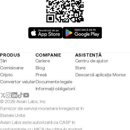
PRODUS
COMPANIE
ASISTENȚĂ
Țări
Cariere
Centru de ajutor
Comisioane
Blog
Stare
Cripto
Presă
Descarcă aplicația Morse
Convertor valutar
Documente legale
Informații obligatorii
© 2026 Avian Labs, Inc
Furnizor de servicii monetare înregistrat în
Statele Unite
Avian Labs este autorizată ca CASP în
conformitate cu MiCA de către Autoriteit