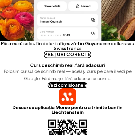
Păstrează soldul în dolari, afișează-l în Guyanaese dollars sau
Swiss francs
PREȚURI CORECTE
Curs de schimb real, fără adaosuri
Folosim cursul de schimb real — același curs pe care îl vezi pe
Google. Fără marje, fără adaosuri ascunse.
Vezi comisioanele
Descarcă aplicația Morse pentru a trimite bani în
Liechtenstein