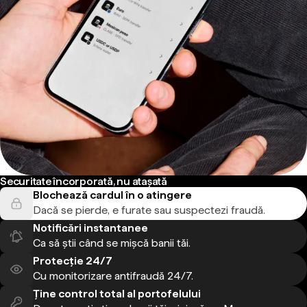
Securitate încorporată, nu atașată
Blochează cardul în o atingere
Dacă se pierde, e furate sau suspectezi fraudă.
Notificări instantanee
Ca să știi când se mișcă banii tăi.
Protecție 24/7
Cu monitorizare antifraudă 24/7.
Ține control total al portofelului