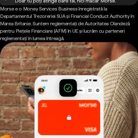
Doar tu poți atinge banii tăi, nici măcar Morse.
Morse e o Money Services Business înregistrată la
Departamentul Trezoreriei SUA și Financial Conduct Authority în
Marea Britanie. Suntem reglementați de Autoritatea Olandeză
pentru Piețele Financiare (AFM) în UE și lucrăm cu parteneri
reglementați în lumea întreagă.