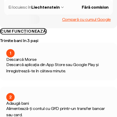
Ei locuiesc în
Liechtenstein
Fără comision
Compară cu cursul Google
CUM FUNCȚIONEAZĂ
Trimite bani în 3 pași
1
Descarcă Morse
Descarcă aplicația din App Store sau Google Play și
înregistrează-te în câteva minute.
2
Adaugă bani
Alimentează-ți contul cu GYD printr-un transfer bancar
sau card.