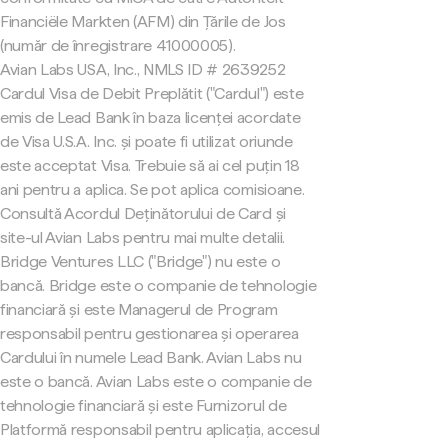
Financiële Markten (AFM) din Țările de Jos
(număr de înregistrare 41000005).
Avian Labs USA, Inc., NMLS ID # 2639252
Cardul Visa de Debit Preplătit ("Cardul") este
emis de Lead Bank în baza licenței acordate
de Visa U.S.A. Inc. și poate fi utilizat oriunde
este acceptat Visa. Trebuie să ai cel puțin 18
ani pentru a aplica. Se pot aplica comisioane.
Consultă Acordul Deținătorului de Card și
site-ul Avian Labs pentru mai multe detalii.
Bridge Ventures LLC ("Bridge") nu este o
bancă. Bridge este o companie de tehnologie
financiară și este Managerul de Program
responsabil pentru gestionarea și operarea
Cardului în numele Lead Bank. Avian Labs nu
este o bancă. Avian Labs este o companie de
tehnologie financiară și este Furnizorul de
Platformă responsabil pentru aplicația, accesul