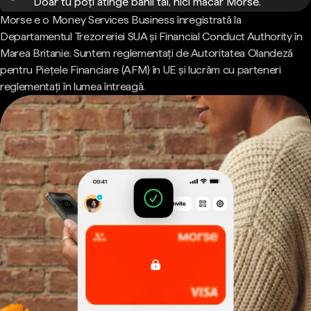
Doar tu poți atinge banii tăi, nici măcar Morse.
Morse e o Money Services Business înregistrată la
Departamentul Trezoreriei SUA și Financial Conduct Authority în
Marea Britanie. Suntem reglementați de Autoritatea Olandeză
pentru Piețele Financiare (AFM) în UE și lucrăm cu parteneri
reglementați în lumea întreagă.