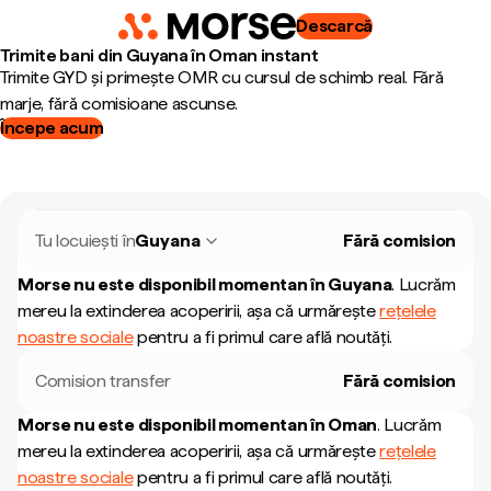
Descarcă
Trimite bani din Guyana în Oman instant
Trimite GYD și primește OMR cu cursul de schimb real. Fără
marje, fără comisioane ascunse.
Începe acum
Tu locuiești în
Guyana
Fără comision
Morse nu este disponibil momentan în
Guyana
.
Lucrăm
mereu la extinderea acoperirii, așa că urmărește
rețelele
noastre sociale
pentru a fi primul care află noutăți.
Comision transfer
Fără comision
Morse nu este disponibil momentan în
Oman
.
Lucrăm
mereu la extinderea acoperirii, așa că urmărește
rețelele
noastre sociale
pentru a fi primul care află noutăți.