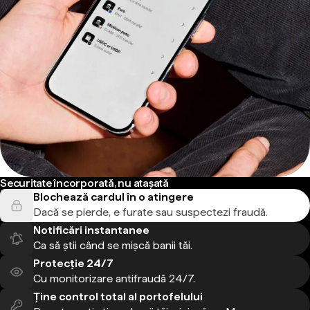
Securitate încorporată, nu atașată
Blochează cardul în o atingere
Dacă se pierde, e furate sau suspectezi fraudă.
Notificări instantanee
Ca să știi când se mișcă banii tăi.
Protecție 24/7
Cu monitorizare antifraudă 24/7.
Ține control total al portofelului