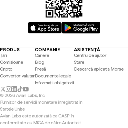
PRODUS
COMPANIE
ASISTENȚĂ
Țări
Cariere
Centru de ajutor
Comisioane
Blog
Stare
Cripto
Presă
Descarcă aplicația Morse
Convertor valutar
Documente legale
Informații obligatorii
© 2026 Avian Labs, Inc
Furnizor de servicii monetare înregistrat în
Statele Unite
Avian Labs este autorizată ca CASP în
conformitate cu MiCA de către Autoriteit