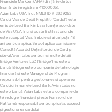
Financiële Markten (AFM) din Țările de Jos
(număr de înregistrare 41000005).
Avian Labs USA, Inc., NMLS ID # 2639252
Cardul Visa de Debit Preplătit ("Cardul") este
emis de Lead Bank în baza licenței acordate
de Visa U.S.A. Inc. și poate fi utilizat oriunde
este acceptat Visa. Trebuie să ai cel puțin 18
ani pentru a aplica. Se pot aplica comisioane.
Consultă Acordul Deținătorului de Card și
site-ul Avian Labs pentru mai multe detalii.
Bridge Ventures LLC ("Bridge") nu este o
bancă. Bridge este o companie de tehnologie
financiară și este Managerul de Program
responsabil pentru gestionarea și operarea
Cardului în numele Lead Bank. Avian Labs nu
este o bancă. Avian Labs este o companie de
tehnologie financiară și este Furnizorul de
Platformă responsabil pentru aplicația, accesul
și gestionarea cardului.