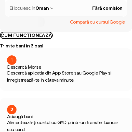
Ei locuiesc în
Oman
Fără comision
Compară cu cursul Google
CUM FUNCȚIONEAZĂ
Trimite bani în 3 pași
1
Descarcă Morse
Descarcă aplicația din App Store sau Google Play și
înregistrează-te în câteva minute.
2
Adaugă bani
Alimentează-ți contul cu GYD printr-un transfer bancar
sau card.