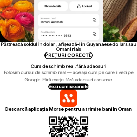
Păstrează soldul în dolari, afișează-l în Guyanaese dollars sau
Omani rials
PREȚURI CORECTE
Curs de schimb real, fără adaosuri
Folosim cursul de schimb real — același curs pe care îl vezi pe
Google. Fără marje, fără adaosuri ascunse.
Vezi comisioanele
Descarcă aplicația Morse pentru a trimite bani în Oman