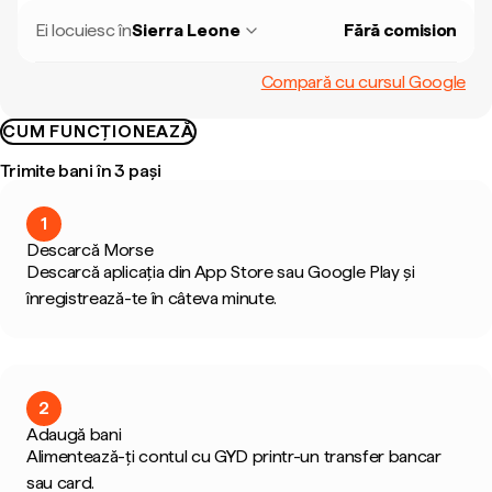
Ei locuiesc în
Sierra Leone
Fără comision
Compară cu cursul Google
CUM FUNCȚIONEAZĂ
Trimite bani în 3 pași
1
Descarcă Morse
Descarcă aplicația din App Store sau Google Play și
înregistrează-te în câteva minute.
2
Adaugă bani
Alimentează-ți contul cu GYD printr-un transfer bancar
sau card.