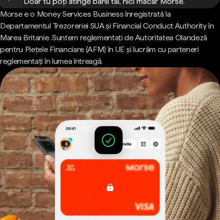
Doar tu poți atinge banii tăi, nici măcar Morse.
Morse e o Money Services Business înregistrată la
Departamentul Trezoreriei SUA și Financial Conduct Authority în
Marea Britanie. Suntem reglementați de Autoritatea Olandeză
pentru Piețele Financiare (AFM) în UE și lucrăm cu parteneri
reglementați în lumea întreagă.