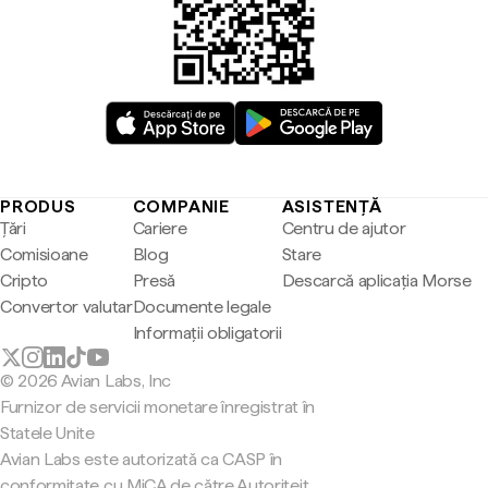
PRODUS
COMPANIE
ASISTENȚĂ
Țări
Cariere
Centru de ajutor
Comisioane
Blog
Stare
Cripto
Presă
Descarcă aplicația Morse
Convertor valutar
Documente legale
Informații obligatorii
© 2026 Avian Labs, Inc
Furnizor de servicii monetare înregistrat în
Statele Unite
Avian Labs este autorizată ca CASP în
conformitate cu MiCA de către Autoriteit