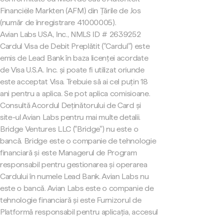
Financiële Markten (AFM) din Țările de Jos
(număr de înregistrare 41000005).
Avian Labs USA, Inc., NMLS ID # 2639252
Cardul Visa de Debit Preplătit ("Cardul") este
emis de Lead Bank în baza licenței acordate
de Visa U.S.A. Inc. și poate fi utilizat oriunde
este acceptat Visa. Trebuie să ai cel puțin 18
ani pentru a aplica. Se pot aplica comisioane.
Consultă Acordul Deținătorului de Card și
site-ul Avian Labs pentru mai multe detalii.
Bridge Ventures LLC ("Bridge") nu este o
bancă. Bridge este o companie de tehnologie
financiară și este Managerul de Program
responsabil pentru gestionarea și operarea
Cardului în numele Lead Bank. Avian Labs nu
este o bancă. Avian Labs este o companie de
tehnologie financiară și este Furnizorul de
Platformă responsabil pentru aplicația, accesul