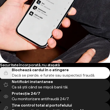
Securitate încorporată, nu atașată
Blochează cardul în o atingere
Dacă se pierde, e furate sau suspectezi fraudă.
Notificări instantanee
Ca să știi când se mișcă banii tăi.
Protecție 24/7
Cu monitorizare antifraudă 24/7.
Ține control total al portofelului