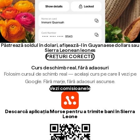
Păstrează soldul în dolari, afișează-l în Guyanaese dollars sau
Sierra Leonean leones
PREȚURI CORECTE
Curs de schimb real, fără adaosuri
Folosim cursul de schimb real — același curs pe care îl vezi pe
Google. Fără marje, fără adaosuri ascunse.
Vezi comisioanele
Descarcă aplicația Morse pentru a trimite bani în Sierra
Leone