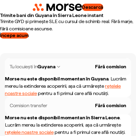
Descarcă
Trimite bani din Guyana în Sierra Leone instant
Trimite GYD și primește SLE cu cursul de schimb real. Fără marje,
fără comisioane ascunse.
Începe acum
Tu locuiești în
Guyana
Fără comision
Morse nu este disponibil momentan în
Guyana
.
Lucrăm
mereu la extinderea acoperirii, așa că urmărește
rețelele
noastre sociale
pentru a fi primul care află noutăți.
Comision transfer
Fără comision
Morse nu este disponibil momentan în
Sierra Leone
.
Lucrăm mereu la extinderea acoperirii, așa că urmărește
rețelele noastre sociale
pentru a fi primul care află noutăți.