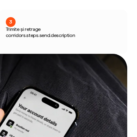
3
Trimite și retrage
corridors.steps.send.description