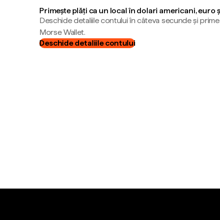
Primește plăți ca un local în dolari americani, euro 
Deschide detaliile contului în câteva secunde și primeș
Morse Wallet.
Deschide detaliile contului