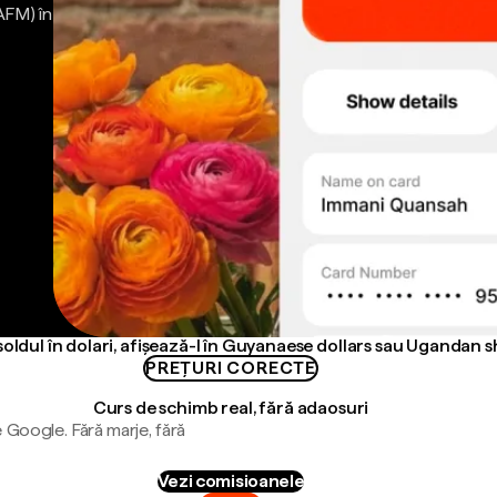
AFM) în
oldul în dolari, afișează-l în Guyanaese dollars sau Ugandan sh
PREȚURI CORECTE
Curs de schimb real, fără adaosuri
 Google. Fără marje, fără
Vezi comisioanele