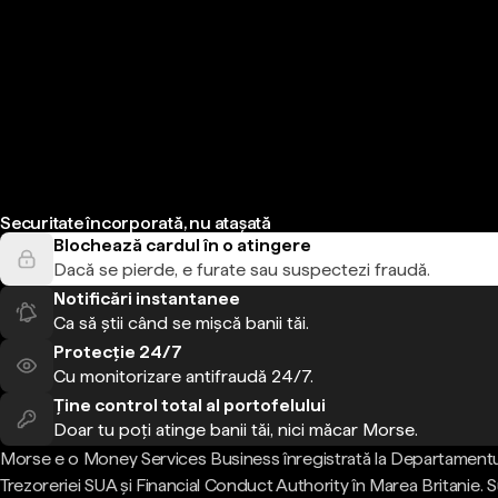
Securitate încorporată, nu atașată
Blochează cardul în o atingere
Dacă se pierde, e furate sau suspectezi fraudă.
Notificări instantanee
Ca să știi când se mișcă banii tăi.
Protecție 24/7
Cu monitorizare antifraudă 24/7.
Ține control total al portofelului
Doar tu poți atinge banii tăi, nici măcar Morse.
Morse e o Money Services Business înregistrată la Departamentu
Trezoreriei SUA și Financial Conduct Authority în Marea Britanie.