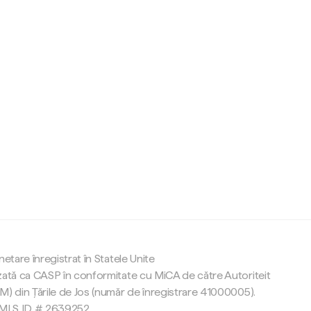
c
netare înregistrat în Statele Unite
zată ca CASP în conformitate cu MiCA de către Autoriteit
M) din Țările de Jos (număr de înregistrare 41000005).
 NMLS ID # 2639252