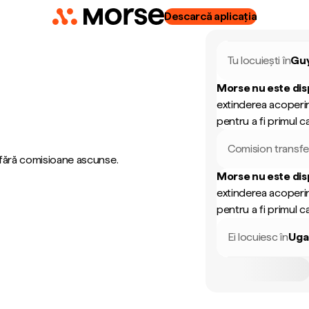
Descarcă aplicația
Tu locuiești în
Gu
Morse nu este dis
extinderea acoperir
pentru a fi primul ca
Comision transfe
 fără comisioane ascunse.
Morse nu este dis
extinderea acoperir
pentru a fi primul ca
Ei locuiesc în
Uga