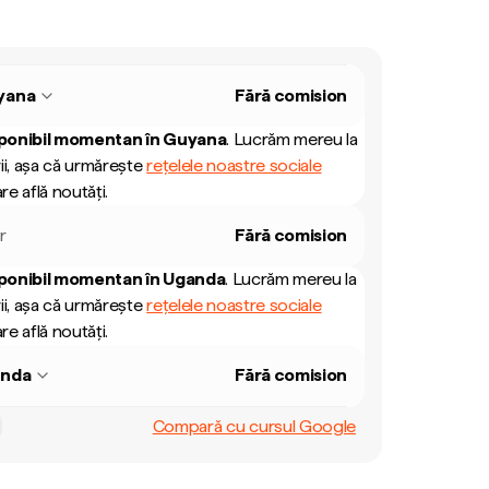
yana
Fără comision
ponibil momentan în
Guyana
.
Lucrăm mereu la
ii, așa că urmărește
rețelele noastre sociale
re află noutăți.
r
Fără comision
ponibil momentan în
Uganda
.
Lucrăm mereu la
ii, așa că urmărește
rețelele noastre sociale
re află noutăți.
nda
Fără comision
Compară cu cursul Google