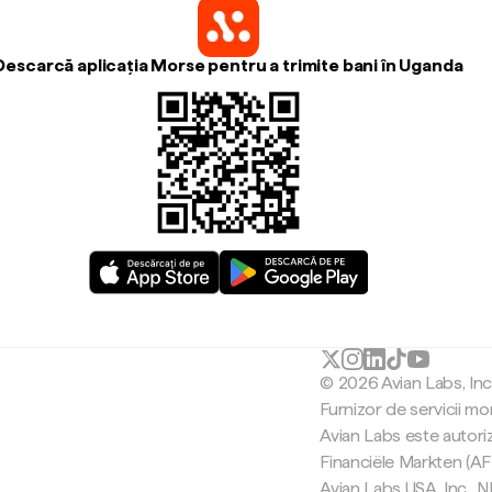
Descarcă aplicația Morse pentru a trimite bani în Uganda
© 2026 Avian Labs, In
Furnizor de servicii mo
Avian Labs este autori
Financiële Markten (AF
Avian Labs USA, Inc.,