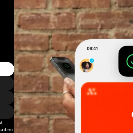
l
 Suntem