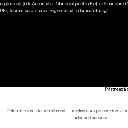
reglementați de Autoritatea Olandeză pentru Piețele Financiare (
UE și lucrăm cu parteneri reglementați în lumea întreagă.
Păstrează s
Folosim cursul de schimb real — același curs pe care îl vezi pe
adaosuri ascunse.