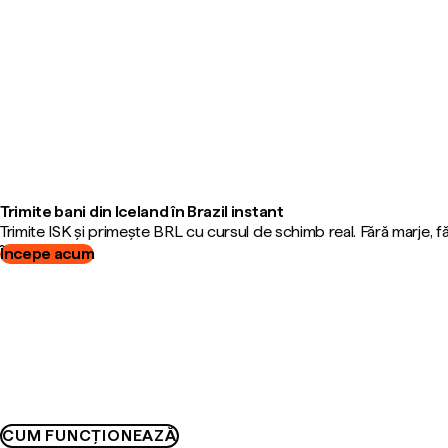
Trimite bani din Iceland în Brazil instant
Trimite ISK și primește BRL cu cursul de schimb real. Fără marje, 
Începe acum
CUM FUNCȚIONEAZĂ