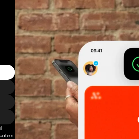
l
 Suntem