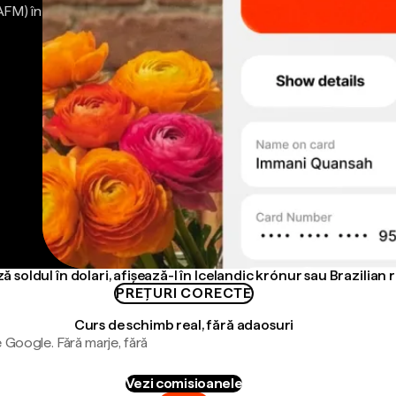
AFM) în
ă soldul în dolari, afișează-l în Icelandic krónur sau Brazilian r
PREȚURI CORECTE
Curs de schimb real, fără adaosuri
 Google. Fără marje, fără
Vezi comisioanele