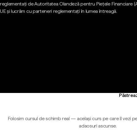
reglementați de Autoritatea Olandeză pentru Piețele Financiare (
UE și lucrăm cu parteneri reglementați în lumea întreagă.
Păstreaz
Folosim cursul de schimb real — același curs pe care îl vezi pe
adaosuri ascunse.