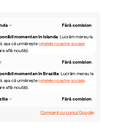
anda
Fără comision
ponibil momentan în
Islanda
.
Lucrăm mereu la
ii, așa că urmărește
rețelele noastre sociale
re află noutăți.
r
Fără comision
ponibil momentan în
Brazilia
.
Lucrăm mereu la
ii, așa că urmărește
rețelele noastre sociale
re află noutăți.
ilia
Fără comision
Compară cu cursul Google