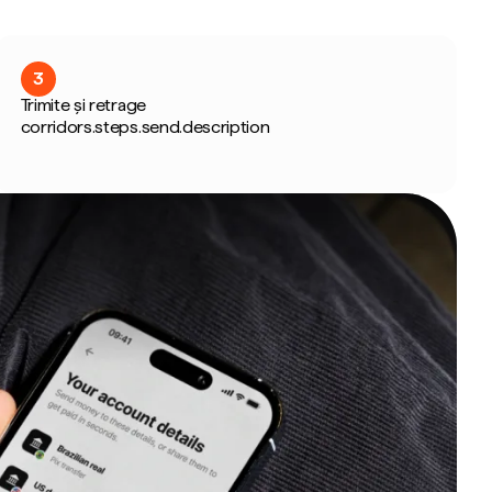
3
Trimite și retrage
corridors.steps.send.description