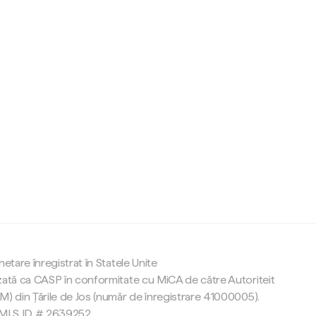
c
netare înregistrat în Statele Unite
zată ca CASP în conformitate cu MiCA de către Autoriteit
M) din Țările de Jos (număr de înregistrare 41000005).
 NMLS ID # 2639252