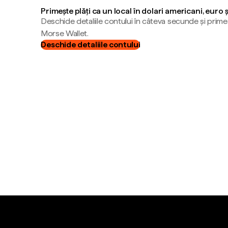
Primește plăți ca un local în dolari americani, euro 
Deschide detaliile contului în câteva secunde și primeș
Morse Wallet.
Deschide detaliile contului