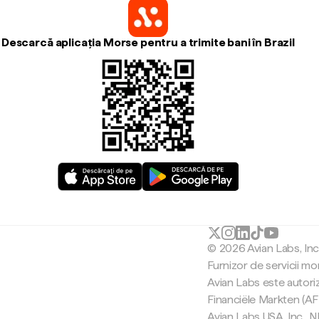
Descarcă aplicația Morse pentru a trimite bani în Brazil
© 2026 Avian Labs, In
Furnizor de servicii mo
Avian Labs este autori
Financiële Markten (AF
Avian Labs USA, Inc.,