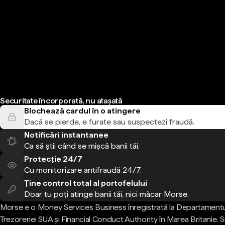
Securitate încorporată, nu atașată
Blochează cardul în o atingere
Dacă se pierde, e furate sau suspectezi fraudă.
Notificări instantanee
Ca să știi când se mișcă banii tăi.
Protecție 24/7
Cu monitorizare antifraudă 24/7.
Ține control total al portofelului
Doar tu poți atinge banii tăi, nici măcar Morse.
Morse e o Money Services Business înregistrată la Departamentu
Trezoreriei SUA și Financial Conduct Authority în Marea Britanie.