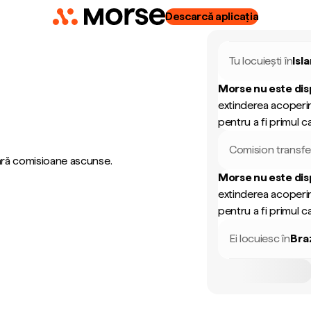
Descarcă aplicația
Tu locuiești în
Isl
Morse nu este dis
extinderea acoperir
pentru a fi primul ca
Comision transfe
fără comisioane ascunse.
Morse nu este dis
extinderea acoperir
pentru a fi primul ca
Ei locuiesc în
Braz