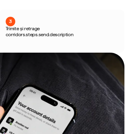
3
Trimite și retrage
corridors.steps.send.description