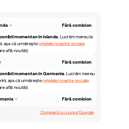
anda
Fără comision
ponibil momentan în
Islanda
.
Lucrăm mereu la
ii, așa că urmărește
rețelele noastre sociale
re află noutăți.
r
Fără comision
ponibil momentan în
Germania
.
Lucrăm mereu
ririi, așa că urmărește
rețelele noastre sociale
re află noutăți.
mania
Fără comision
Compară cu cursul Google