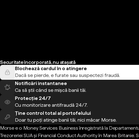
Securitate încorporată, nu atașată
Blochează cardul în o atingere
Dacă se pierde, e furate sau suspectezi fraudă.
Notificări instantanee
Ca să știi când se mișcă banii tăi.
Protecție 24/7
Cu monitorizare antifraudă 24/7.
Ține control total al portofelului
Doar tu poți atinge banii tăi, nici măcar Morse.
Morse e o Money Services Business înregistrată la Departamentu
Trezoreriei SUA și Financial Conduct Authority în Marea Britanie.