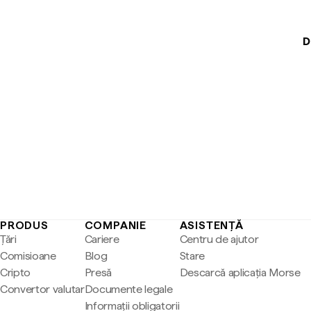
D
PRODUS
COMPANIE
ASISTENȚĂ
Țări
Cariere
Centru de ajutor
Comisioane
Blog
Stare
Cripto
Presă
Descarcă aplicația Morse
Convertor valutar
Documente legale
Informații obligatorii