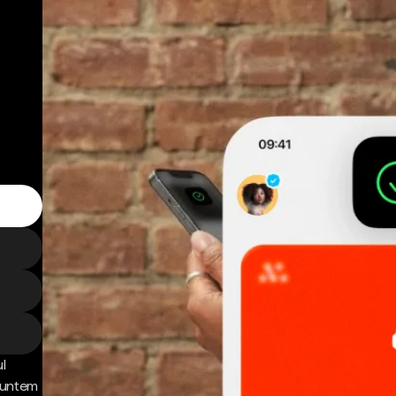
l
 Suntem