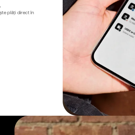
o
te plăți direct în