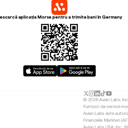
escarcă aplicația Morse pentru a trimite bani în Germany
© 2026 Avian Labs, In
Furnizor de servicii mo
Avian Labs este autori
Financiële Markten (AF
Avian Labs USA, Inc.,