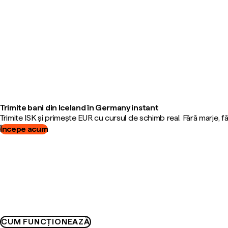
Trimite bani din Iceland în Germany instant
Trimite ISK și primește EUR cu cursul de schimb real. Fără marje, 
Începe acum
CUM FUNCȚIONEAZĂ