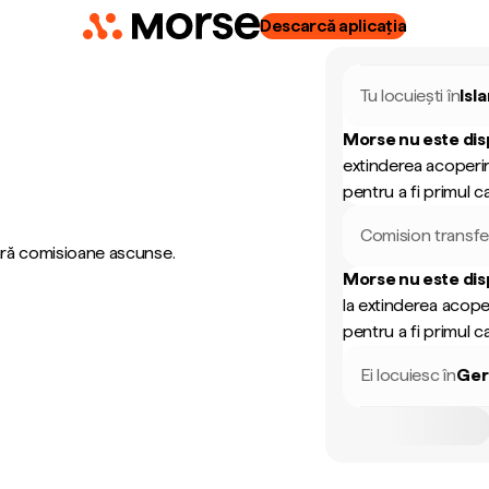
Descarcă aplicația
Tu locuiești în
Isl
Morse nu este dis
extinderea acoperir
pentru a fi primul ca
Comision transfe
fără comisioane ascunse.
Morse nu este dis
la extinderea acope
pentru a fi primul ca
Ei locuiesc în
Ger