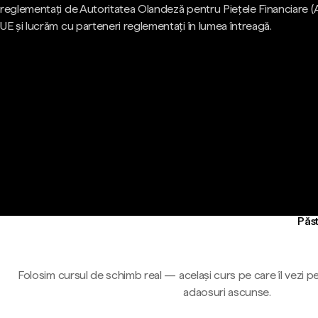
reglementați de Autoritatea Olandeză pentru Piețele Financiare (
UE și lucrăm cu parteneri reglementați în lumea întreagă.
Păst
Folosim cursul de schimb real — același curs pe care îl vezi pe
adaosuri ascunse.