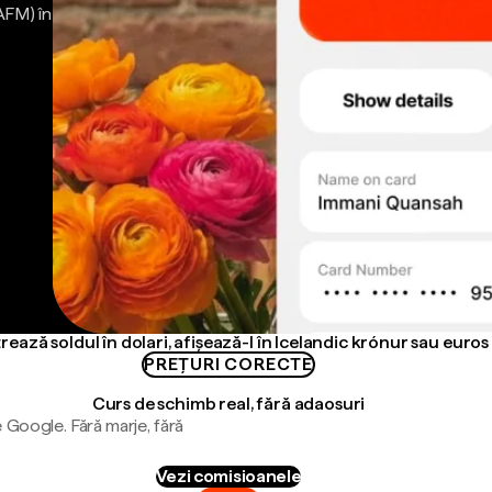
AFM) în
rează soldul în dolari, afișează-l în Icelandic krónur sau euros
PREȚURI CORECTE
Curs de schimb real, fără adaosuri
 Google. Fără marje, fără
Vezi comisioanele