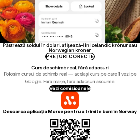
Păstrează soldul în dolari, afișează-l în Icelandic krónur sau
Norwegian kroner
PREȚURI CORECTE
Curs de schimb real, fără adaosuri
Folosim cursul de schimb real — același curs pe care îl vezi pe
Google. Fără marje, fără adaosuri ascunse.
Vezi comisioanele
Descarcă aplicația Morse pentru a trimite bani în Norway