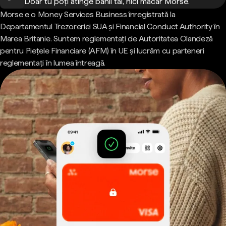
Doar tu poți atinge banii tăi, nici măcar Morse.
Morse e o Money Services Business înregistrată la
Departamentul Trezoreriei SUA și Financial Conduct Authority în
Marea Britanie. Suntem reglementați de Autoritatea Olandeză
pentru Piețele Financiare (AFM) în UE și lucrăm cu parteneri
reglementați în lumea întreagă.