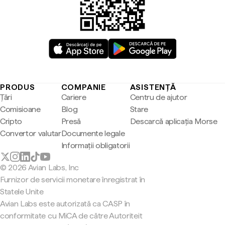
PRODUS
COMPANIE
ASISTENȚĂ
Țări
Cariere
Centru de ajutor
Comisioane
Blog
Stare
Cripto
Presă
Descarcă aplicația Morse
Convertor valutar
Documente legale
Informații obligatorii
© 2026 Avian Labs, Inc
Furnizor de servicii monetare înregistrat în
Statele Unite
Avian Labs este autorizată ca CASP în
conformitate cu MiCA de către Autoriteit