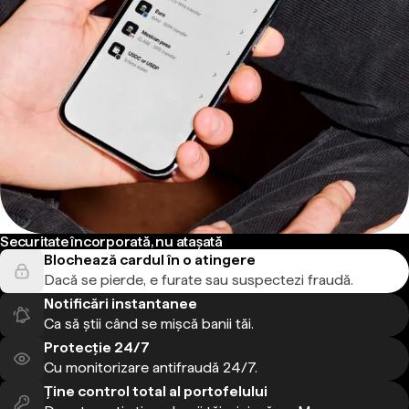
Securitate încorporată, nu atașată
Blochează cardul în o atingere
Dacă se pierde, e furate sau suspectezi fraudă.
Notificări instantanee
Ca să știi când se mișcă banii tăi.
Protecție 24/7
Cu monitorizare antifraudă 24/7.
Ține control total al portofelului