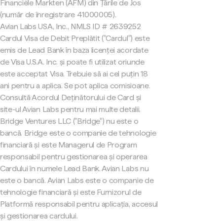
Financiële Markten (AFM) din Țările de Jos
(număr de înregistrare 41000005).
Avian Labs USA, Inc., NMLS ID # 2639252
Cardul Visa de Debit Preplătit ("Cardul") este
emis de Lead Bank în baza licenței acordate
de Visa U.S.A. Inc. și poate fi utilizat oriunde
este acceptat Visa. Trebuie să ai cel puțin 18
ani pentru a aplica. Se pot aplica comisioane.
Consultă Acordul Deținătorului de Card și
site-ul Avian Labs pentru mai multe detalii.
Bridge Ventures LLC ("Bridge") nu este o
bancă. Bridge este o companie de tehnologie
financiară și este Managerul de Program
responsabil pentru gestionarea și operarea
Cardului în numele Lead Bank. Avian Labs nu
este o bancă. Avian Labs este o companie de
tehnologie financiară și este Furnizorul de
Platformă responsabil pentru aplicația, accesul
și gestionarea cardului.