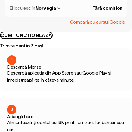
Ei locuiesc în
Norvegia
Fără comision
Compară cu cursul Google
CUM FUNCȚIONEAZĂ
Trimite bani în 3 pași
1
Descarcă Morse
Descarcă aplicația din App Store sau Google Play și
înregistrează-te în câteva minute.
2
Adaugă bani
Alimentează-ți contul cu ISK printr-un transfer bancar sau
card.