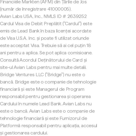
Financiële Markten (AFM) din Țările de Jos
(număr de înregistrare 41000005).
Avian Labs USA, Inc., NMLS ID # 2639252
Cardul Visa de Debit Preplătit ("Cardul") este
emis de Lead Bank în baza licenței acordate
de Visa U.S.A. Inc. și poate fi utilizat oriunde
este acceptat Visa. Trebuie să ai cel puțin 18
ani pentru a aplica. Se pot aplica comisioane.
Consultă Acordul Deținătorului de Card și
site-ul Avian Labs pentru mai multe detalii.
Bridge Ventures LLC ("Bridge") nu este o
bancă. Bridge este o companie de tehnologie
financiară și este Managerul de Program
responsabil pentru gestionarea și operarea
Cardului în numele Lead Bank. Avian Labs nu
este o bancă. Avian Labs este o companie de
tehnologie financiară și este Furnizorul de
Platformă responsabil pentru aplicația, accesul
și gestionarea cardului.