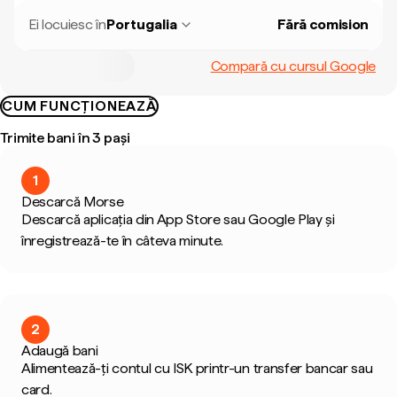
Ei locuiesc în
Portugalia
Fără comision
Compară cu cursul Google
CUM FUNCȚIONEAZĂ
Trimite bani în 3 pași
1
Descarcă Morse
Descarcă aplicația din App Store sau Google Play și
înregistrează-te în câteva minute.
2
Adaugă bani
Alimentează-ți contul cu ISK printr-un transfer bancar sau
card.