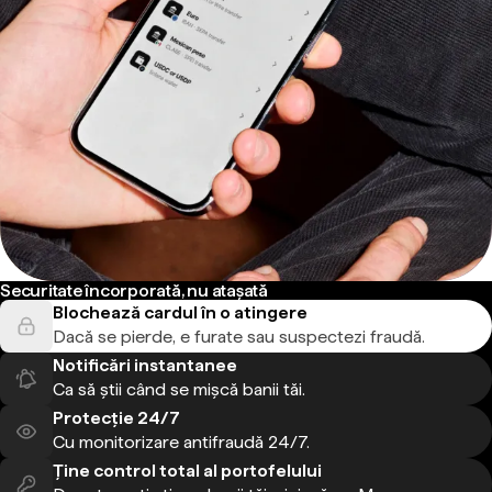
Securitate încorporată, nu atașată
Blochează cardul în o atingere
Dacă se pierde, e furate sau suspectezi fraudă.
Notificări instantanee
Ca să știi când se mișcă banii tăi.
Protecție 24/7
Cu monitorizare antifraudă 24/7.
Ține control total al portofelului