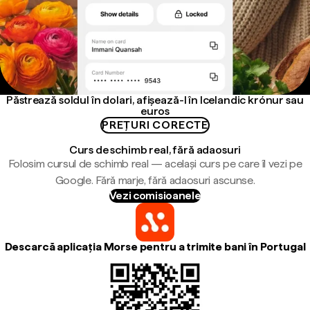
Păstrează soldul în dolari, afișează-l în Icelandic krónur sau
euros
PREȚURI CORECTE
Curs de schimb real, fără adaosuri
Folosim cursul de schimb real — același curs pe care îl vezi pe
Google. Fără marje, fără adaosuri ascunse.
Vezi comisioanele
Descarcă aplicația Morse pentru a trimite bani în Portugal