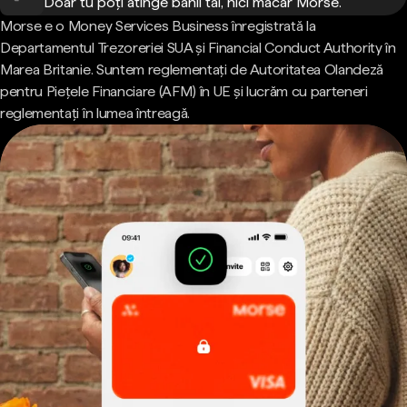
Doar tu poți atinge banii tăi, nici măcar Morse.
Morse e o Money Services Business înregistrată la
Departamentul Trezoreriei SUA și Financial Conduct Authority în
Marea Britanie. Suntem reglementați de Autoritatea Olandeză
pentru Piețele Financiare (AFM) în UE și lucrăm cu parteneri
reglementați în lumea întreagă.