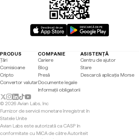
PRODUS
COMPANIE
ASISTENȚĂ
Țări
Cariere
Centru de ajutor
Comisioane
Blog
Stare
Cripto
Presă
Descarcă aplicația Morse
Convertor valutar
Documente legale
Informații obligatorii
© 2026 Avian Labs, Inc
Furnizor de servicii monetare înregistrat în
Statele Unite
Avian Labs este autorizată ca CASP în
conformitate cu MiCA de către Autoriteit