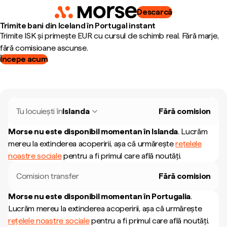
Descarcă
Trimite bani din Iceland în Portugal instant
Trimite ISK și primește EUR cu cursul de schimb real. Fără marje,
fără comisioane ascunse.
Începe acum
Tu locuiești în
Islanda
Fără comision
Morse nu este disponibil momentan în
Islanda
.
Lucrăm
mereu la extinderea acoperirii, așa că urmărește
rețelele
noastre sociale
pentru a fi primul care află noutăți.
Comision transfer
Fără comision
Morse nu este disponibil momentan în
Portugalia
.
Lucrăm mereu la extinderea acoperirii, așa că urmărește
rețelele noastre sociale
pentru a fi primul care află noutăți.