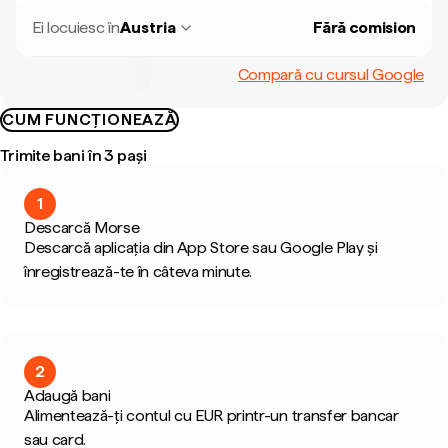
Ei locuiesc în
Austria
Fără comision
Compară cu cursul Google
CUM FUNCȚIONEAZĂ
Trimite bani în 3 pași
1
Descarcă Morse
Descarcă aplicația din App Store sau Google Play și
înregistrează-te în câteva minute.
2
Adaugă bani
Alimentează-ți contul cu EUR printr-un transfer bancar
sau card.