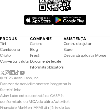
PRODUS
COMPANIE
ASISTENȚĂ
Țări
Cariere
Centru de ajutor
Comisioane
Blog
Stare
Cripto
Presă
Descarcă aplicația Morse
Convertor valutar
Documente legale
Informații obligatorii
© 2026 Avian Labs, Inc
Furnizor de servicii monetare înregistrat în
Statele Unite
Avian Labs este autorizată ca CASP în
conformitate cu MiCA de către Autoriteit
Financiële Markten (AFM) din Țările de Jos