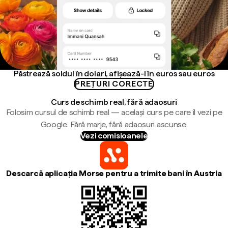
Păstrează soldul în dolari, afișează-l în euros sau euros
PREȚURI CORECTE
Curs de schimb real, fără adaosuri
Folosim cursul de schimb real — același curs pe care îl vezi pe
Google. Fără marje, fără adaosuri ascunse.
Vezi comisioanele
Descarcă aplicația Morse pentru a trimite bani în Austria