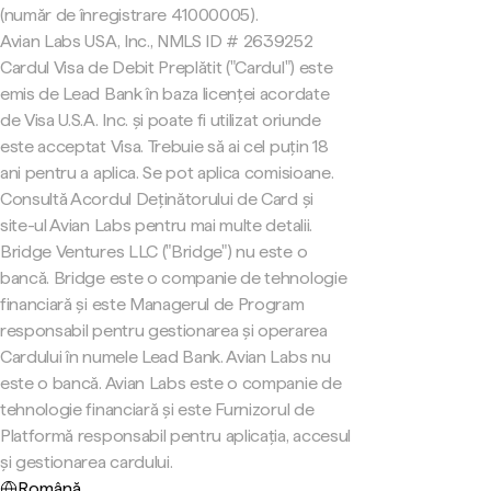
(număr de înregistrare 41000005).
Avian Labs USA, Inc., NMLS ID # 2639252
Cardul Visa de Debit Preplătit ("Cardul") este
emis de Lead Bank în baza licenței acordate
de Visa U.S.A. Inc. și poate fi utilizat oriunde
este acceptat Visa. Trebuie să ai cel puțin 18
ani pentru a aplica. Se pot aplica comisioane.
Consultă Acordul Deținătorului de Card și
site-ul Avian Labs pentru mai multe detalii.
Bridge Ventures LLC ("Bridge") nu este o
bancă. Bridge este o companie de tehnologie
financiară și este Managerul de Program
responsabil pentru gestionarea și operarea
Cardului în numele Lead Bank. Avian Labs nu
este o bancă. Avian Labs este o companie de
tehnologie financiară și este Furnizorul de
Platformă responsabil pentru aplicația, accesul
și gestionarea cardului.
Română