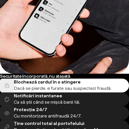
Securitate încorporată, nu atașată
Blochează cardul în o atingere
Dacă se pierde, e furate sau suspectezi fraudă.
Notificări instantanee
Ca să știi când se mișcă banii tăi.
Protecție 24/7
Cu monitorizare antifraudă 24/7.
Ține control total al portofelului