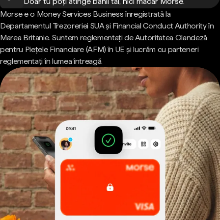
Doar tu poți atinge banii tăi, nici măcar Morse.
Morse e o Money Services Business înregistrată la
Departamentul Trezoreriei SUA și Financial Conduct Authority în
Marea Britanie. Suntem reglementați de Autoritatea Olandeză
pentru Piețele Financiare (AFM) în UE și lucrăm cu parteneri
reglementați în lumea întreagă.