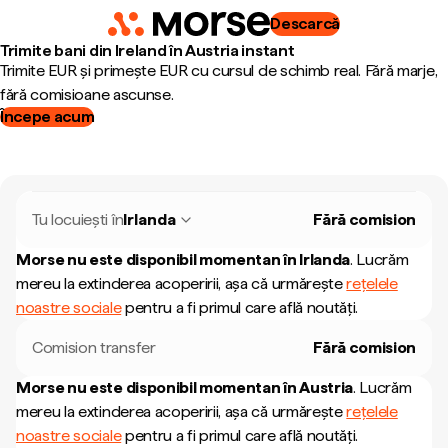
Descarcă
Trimite bani din Ireland în Austria instant
Trimite EUR și primește EUR cu cursul de schimb real. Fără marje,
fără comisioane ascunse.
Începe acum
Tu locuiești în
Irlanda
Fără comision
Morse nu este disponibil momentan în
Irlanda
.
Lucrăm
mereu la extinderea acoperirii, așa că urmărește
rețelele
noastre sociale
pentru a fi primul care află noutăți.
Comision transfer
Fără comision
Morse nu este disponibil momentan în
Austria
.
Lucrăm
mereu la extinderea acoperirii, așa că urmărește
rețelele
noastre sociale
pentru a fi primul care află noutăți.