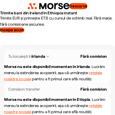
Descarcă
Trimite bani din Ireland în Ethiopia instant
Trimite EUR și primește ETB cu cursul de schimb real. Fără marje,
fără comisioane ascunse.
Începe acum
Tu locuiești în
Irlanda
Fără comision
Morse nu este disponibil momentan în
Irlanda
.
Lucrăm
mereu la extinderea acoperirii, așa că urmărește
rețelele
noastre sociale
pentru a fi primul care află noutăți.
Comision transfer
Fără comision
Morse nu este disponibil momentan în
Etiopia
.
Lucrăm
mereu la extinderea acoperirii, așa că urmărește
rețelele
noastre sociale
pentru a fi primul care află noutăți.