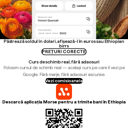
Păstrează soldul în dolari, afișează-l în euros sau Ethiopian
birrs
PREȚURI CORECTE
Curs de schimb real, fără adaosuri
Folosim cursul de schimb real — același curs pe care îl vezi pe
Google. Fără marje, fără adaosuri ascunse.
Vezi comisioanele
Descarcă aplicația Morse pentru a trimite bani în Ethiopia