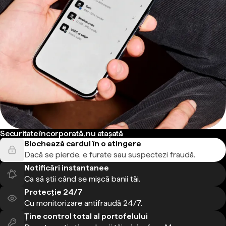
Securitate încorporată, nu atașată
Blochează cardul în o atingere
Dacă se pierde, e furate sau suspectezi fraudă.
Notificări instantanee
Ca să știi când se mișcă banii tăi.
Protecție 24/7
Cu monitorizare antifraudă 24/7.
Ține control total al portofelului