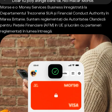
Doar tu poți atinge banii tăi, nici măcar Morse.
Morse e o Money Services Business înregistrată la
Departamentul Trezoreriei SUA și Financial Conduct Authority în
Marea Britanie. Suntem reglementați de Autoritatea Olandeză
pentru Piețele Financiare (AFM) în UE și lucrăm cu parteneri
reglementați în lumea întreagă.