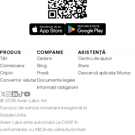
PRODUS
COMPANIE
ASISTENȚĂ
Țări
Cariere
Centru de ajutor
Comisioane
Blog
Stare
Cripto
Presă
Descarcă aplicația Morse
Convertor valutar
Documente legale
Informații obligatorii
© 2026 Avian Labs, Inc
Furnizor de servicii monetare înregistrat în
Statele Unite
Avian Labs este autorizată ca CASP în
conformitate cu MiCA de către Autoriteit