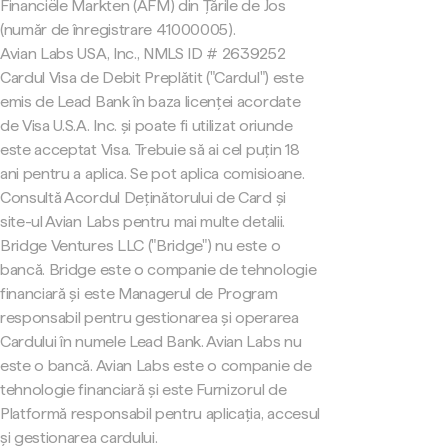
Financiële Markten (AFM) din Țările de Jos
(număr de înregistrare 41000005).
Avian Labs USA, Inc., NMLS ID # 2639252
Cardul Visa de Debit Preplătit ("Cardul") este
emis de Lead Bank în baza licenței acordate
de Visa U.S.A. Inc. și poate fi utilizat oriunde
este acceptat Visa. Trebuie să ai cel puțin 18
ani pentru a aplica. Se pot aplica comisioane.
Consultă Acordul Deținătorului de Card și
site-ul Avian Labs pentru mai multe detalii.
Bridge Ventures LLC ("Bridge") nu este o
bancă. Bridge este o companie de tehnologie
financiară și este Managerul de Program
responsabil pentru gestionarea și operarea
Cardului în numele Lead Bank. Avian Labs nu
este o bancă. Avian Labs este o companie de
tehnologie financiară și este Furnizorul de
Platformă responsabil pentru aplicația, accesul
și gestionarea cardului.