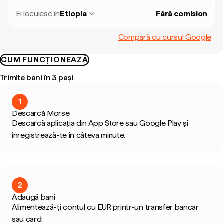
Ei locuiesc în
Etiopia
Fără comision
Compară cu cursul Google
CUM FUNCȚIONEAZĂ
Trimite bani în 3 pași
1
Descarcă Morse
Descarcă aplicația din App Store sau Google Play și
înregistrează-te în câteva minute.
2
Adaugă bani
Alimentează-ți contul cu EUR printr-un transfer bancar
sau card.