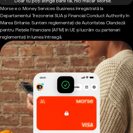
Doar tu poți atinge banii tăi, nici măcar Morse.
Morse e o Money Services Business înregistrată la
Departamentul Trezoreriei SUA și Financial Conduct Authority în
Marea Britanie. Suntem reglementați de Autoritatea Olandeză
pentru Piețele Financiare (AFM) în UE și lucrăm cu parteneri
reglementați în lumea întreagă.