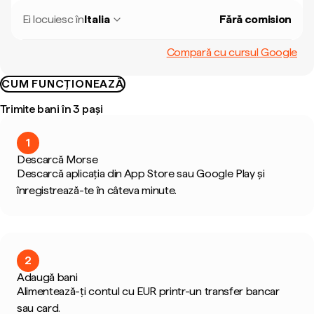
Ei locuiesc în
Italia
Fără comision
Compară cu cursul Google
CUM FUNCȚIONEAZĂ
Trimite bani în 3 pași
1
Descarcă Morse
Descarcă aplicația din App Store sau Google Play și
înregistrează-te în câteva minute.
2
Adaugă bani
Alimentează-ți contul cu EUR printr-un transfer bancar
sau card.