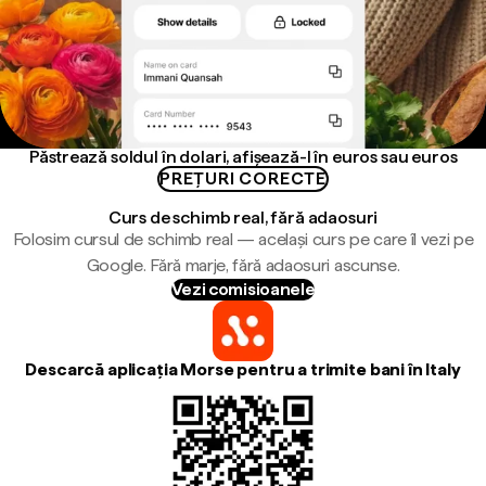
Păstrează soldul în dolari, afișează-l în euros sau euros
PREȚURI CORECTE
Curs de schimb real, fără adaosuri
Folosim cursul de schimb real — același curs pe care îl vezi pe
Google. Fără marje, fără adaosuri ascunse.
Vezi comisioanele
Descarcă aplicația Morse pentru a trimite bani în Italy