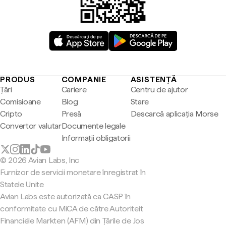
PRODUS
COMPANIE
ASISTENȚĂ
Țări
Cariere
Centru de ajutor
Comisioane
Blog
Stare
Cripto
Presă
Descarcă aplicația Morse
Convertor valutar
Documente legale
Informații obligatorii
© 2026 Avian Labs, Inc
Furnizor de servicii monetare înregistrat în
Statele Unite
Avian Labs este autorizată ca CASP în
conformitate cu MiCA de către Autoriteit
Financiële Markten (AFM) din Țările de Jos