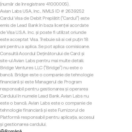
(număr de înregistrare 41000005).
Avian Labs USA, Inc., NMLS ID # 2639252
Cardul Visa de Debit Preplătit ("Cardul") este
emis de Lead Bank în baza licenței acordate
de Visa U.S.A. Inc. și poate fi utilizat oriunde
este acceptat Visa. Trebuie să ai cel puțin 18
ani pentru a aplica. Se pot aplica comisioane.
Consultă Acordul Deținătorului de Card și
site-ul Avian Labs pentru mai multe detalii.
Bridge Ventures LLC ("Bridge") nu este o
bancă. Bridge este o companie de tehnologie
financiară și este Managerul de Program
responsabil pentru gestionarea și operarea
Cardului în numele Lead Bank. Avian Labs nu
este o bancă. Avian Labs este o companie de
tehnologie financiară și este Furnizorul de
Platformă responsabil pentru aplicația, accesul
și gestionarea cardului.
Română