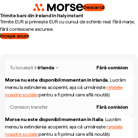
Descarcă
Trimite bani din Ireland în Italy instant
Trimite EUR și primește EUR cu cursul de schimb real. Fără marje,
fără comisioane ascunse.
Începe acum
Tu locuiești în
Irlanda
Fără comision
Morse nu este disponibil momentan în
Irlanda
.
Lucrăm
mereu la extinderea acoperirii, așa că urmărește
rețelele
noastre sociale
pentru a fi primul care află noutăți.
Comision transfer
Fără comision
Morse nu este disponibil momentan în
Italia
.
Lucrăm
mereu la extinderea acoperirii, așa că urmărește
rețelele
noastre sociale
pentru a fi primul care află noutăți.