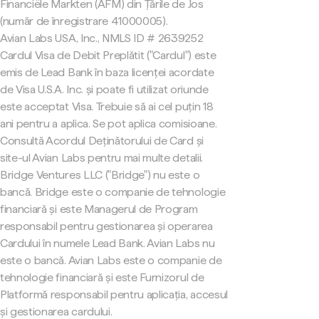
Financiële Markten (AFM) din Țările de Jos
(număr de înregistrare 41000005).
Avian Labs USA, Inc., NMLS ID # 2639252
Cardul Visa de Debit Preplătit ("Cardul") este
emis de Lead Bank în baza licenței acordate
de Visa U.S.A. Inc. și poate fi utilizat oriunde
este acceptat Visa. Trebuie să ai cel puțin 18
ani pentru a aplica. Se pot aplica comisioane.
Consultă Acordul Deținătorului de Card și
site-ul Avian Labs pentru mai multe detalii.
Bridge Ventures LLC ("Bridge") nu este o
bancă. Bridge este o companie de tehnologie
financiară și este Managerul de Program
responsabil pentru gestionarea și operarea
Cardului în numele Lead Bank. Avian Labs nu
este o bancă. Avian Labs este o companie de
tehnologie financiară și este Furnizorul de
Platformă responsabil pentru aplicația, accesul
și gestionarea cardului.