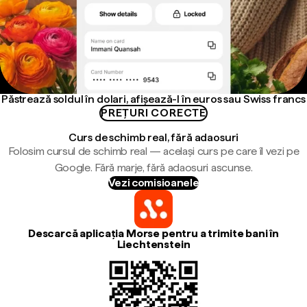
Păstrează soldul în dolari, afișează-l în euros sau Swiss francs
PREȚURI CORECTE
Curs de schimb real, fără adaosuri
Folosim cursul de schimb real — același curs pe care îl vezi pe
Google. Fără marje, fără adaosuri ascunse.
Vezi comisioanele
Descarcă aplicația Morse pentru a trimite bani în
Liechtenstein