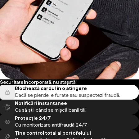
Securitate încorporată, nu atașată
Blochează cardul în o atingere
Dacă se pierde, e furate sau suspectezi fraudă.
Notificări instantanee
Ca să știi când se mișcă banii tăi.
Protecție 24/7
Cu monitorizare antifraudă 24/7.
Ține control total al portofelului