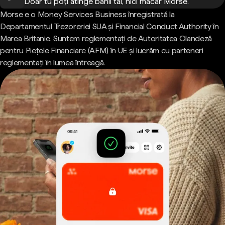
Doar tu poți atinge banii tăi, nici măcar Morse.
Morse e o Money Services Business înregistrată la
Departamentul Trezoreriei SUA și Financial Conduct Authority în
Marea Britanie. Suntem reglementați de Autoritatea Olandeză
pentru Piețele Financiare (AFM) în UE și lucrăm cu parteneri
reglementați în lumea întreagă.