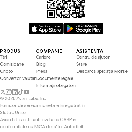
PRODUS
COMPANIE
ASISTENȚĂ
Țări
Cariere
Centru de ajutor
Comisioane
Blog
Stare
Cripto
Presă
Descarcă aplicația Morse
Convertor valutar
Documente legale
Informații obligatorii
© 2026 Avian Labs, Inc
Furnizor de servicii monetare înregistrat în
Statele Unite
Avian Labs este autorizată ca CASP în
conformitate cu MiCA de către Autoriteit