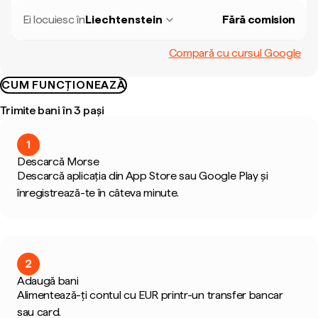
Ei locuiesc în
Liechtenstein
Fără comision
Compară cu cursul Google
CUM FUNCȚIONEAZĂ
Trimite bani în 3 pași
1
Descarcă Morse
Descarcă aplicația din App Store sau Google Play și
înregistrează-te în câteva minute.
2
Adaugă bani
Alimentează-ți contul cu EUR printr-un transfer bancar
sau card.