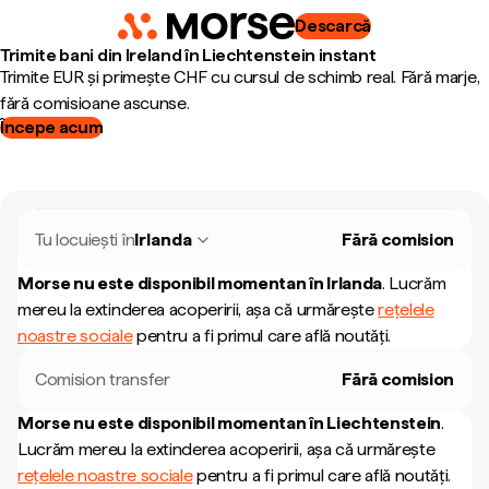
Descarcă
Trimite bani din Ireland în Liechtenstein instant
Trimite EUR și primește CHF cu cursul de schimb real. Fără marje,
fără comisioane ascunse.
Începe acum
Tu locuiești în
Irlanda
Fără comision
Morse nu este disponibil momentan în
Irlanda
.
Lucrăm
mereu la extinderea acoperirii, așa că urmărește
rețelele
noastre sociale
pentru a fi primul care află noutăți.
Comision transfer
Fără comision
Morse nu este disponibil momentan în
Liechtenstein
.
Lucrăm mereu la extinderea acoperirii, așa că urmărește
rețelele noastre sociale
pentru a fi primul care află noutăți.