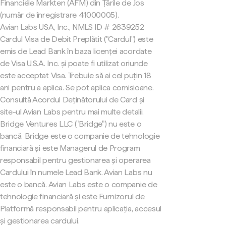
Financiële Markten (AFM) din Țările de Jos
(număr de înregistrare 41000005).
Avian Labs USA, Inc., NMLS ID # 2639252
Cardul Visa de Debit Preplătit ("Cardul") este
emis de Lead Bank în baza licenței acordate
de Visa U.S.A. Inc. și poate fi utilizat oriunde
este acceptat Visa. Trebuie să ai cel puțin 18
ani pentru a aplica. Se pot aplica comisioane.
Consultă Acordul Deținătorului de Card și
site-ul Avian Labs pentru mai multe detalii.
Bridge Ventures LLC ("Bridge") nu este o
bancă. Bridge este o companie de tehnologie
financiară și este Managerul de Program
responsabil pentru gestionarea și operarea
Cardului în numele Lead Bank. Avian Labs nu
este o bancă. Avian Labs este o companie de
tehnologie financiară și este Furnizorul de
Platformă responsabil pentru aplicația, accesul
și gestionarea cardului.