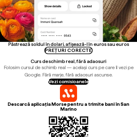
Păstrează soldul în dolari, afișează-l în euros sau euros
PREȚURI CORECTE
Curs de schimb real, fără adaosuri
Folosim cursul de schimb real — același curs pe care îl vezi pe
Google. Fără marje, fără adaosuri ascunse.
Vezi comisioanele
Descarcă aplicația Morse pentru a trimite bani în San
Marino