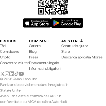
PRODUS
COMPANIE
ASISTENȚĂ
Țări
Cariere
Centru de ajutor
Comisioane
Blog
Stare
Cripto
Presă
Descarcă aplicația Morse
Convertor valutar
Documente legale
Informații obligatorii
© 2026 Avian Labs, Inc
Furnizor de servicii monetare înregistrat în
Statele Unite
Avian Labs este autorizată ca CASP în
conformitate cu MiCA de către Autoriteit