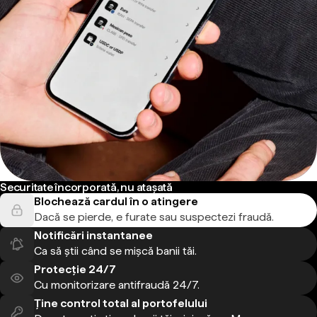
Securitate încorporată, nu atașată
Blochează cardul în o atingere
Dacă se pierde, e furate sau suspectezi fraudă.
Notificări instantanee
Ca să știi când se mișcă banii tăi.
Protecție 24/7
Cu monitorizare antifraudă 24/7.
Ține control total al portofelului