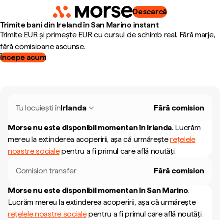
Descarcă
Trimite bani din Ireland în San Marino instant
Trimite EUR și primește EUR cu cursul de schimb real. Fără marje,
fără comisioane ascunse.
Începe acum
Tu locuiești în
Irlanda
Fără comision
Morse nu este disponibil momentan în
Irlanda
.
Lucrăm
mereu la extinderea acoperirii, așa că urmărește
rețelele
noastre sociale
pentru a fi primul care află noutăți.
Comision transfer
Fără comision
Morse nu este disponibil momentan în
San Marino
.
Lucrăm mereu la extinderea acoperirii, așa că urmărește
rețelele noastre sociale
pentru a fi primul care află noutăți.