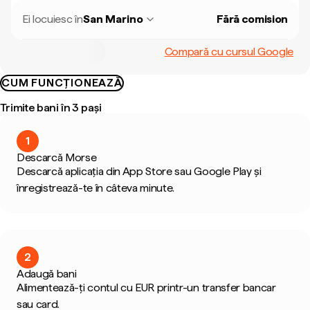
Ei locuiesc în
San Marino
Fără comision
Compară cu cursul Google
CUM FUNCȚIONEAZĂ
Trimite bani în 3 pași
1
Descarcă Morse
Descarcă aplicația din App Store sau Google Play și
înregistrează-te în câteva minute.
2
Adaugă bani
Alimentează-ți contul cu EUR printr-un transfer bancar
sau card.