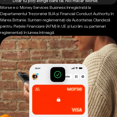
Doar tu poți atinge banii tăi, nici măcar Morse.
Morse e o Money Services Business înregistrată la
Departamentul Trezoreriei SUA și Financial Conduct Authority în
Marea Britanie. Suntem reglementați de Autoritatea Olandeză
pentru Piețele Financiare (AFM) în UE și lucrăm cu parteneri
reglementați în lumea întreagă.