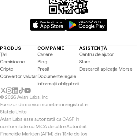
PRODUS
COMPANIE
ASISTENȚĂ
Țări
Cariere
Centru de ajutor
Comisioane
Blog
Stare
Cripto
Presă
Descarcă aplicația Morse
Convertor valutar
Documente legale
Informații obligatorii
© 2026 Avian Labs, Inc
Furnizor de servicii monetare înregistrat în
Statele Unite
Avian Labs este autorizată ca CASP în
conformitate cu MiCA de către Autoriteit
Financiële Markten (AFM) din Țările de Jos