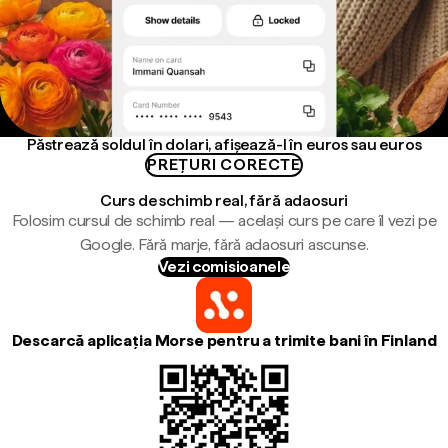
Păstrează soldul în dolari, afișează-l în euros sau euros
PREȚURI CORECTE
Curs de schimb real, fără adaosuri
Folosim cursul de schimb real — același curs pe care îl vezi pe
Google. Fără marje, fără adaosuri ascunse.
Vezi comisioanele
Descarcă aplicația Morse pentru a trimite bani în Finland