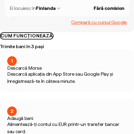
Ei locuiesc în
Finlanda
Fără comision
Compară cu cursul Google
CUM FUNCȚIONEAZĂ
Trimite bani în 3 pași
1
Descarcă Morse
Descarcă aplicația din App Store sau Google Play și
înregistrează-te în câteva minute.
2
Adaugă bani
Alimentează-ți contul cu EUR printr-un transfer bancar
sau card.