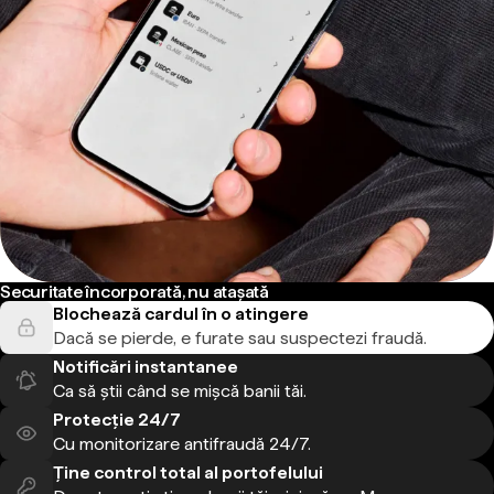
Securitate încorporată, nu atașată
Blochează cardul în o atingere
Dacă se pierde, e furate sau suspectezi fraudă.
Notificări instantanee
Ca să știi când se mișcă banii tăi.
Protecție 24/7
Cu monitorizare antifraudă 24/7.
Ține control total al portofelului