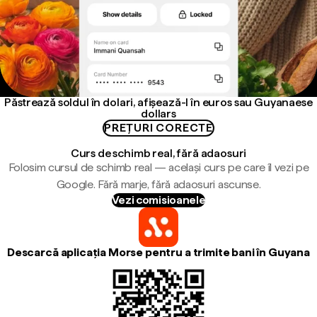
Păstrează soldul în dolari, afișează-l în euros sau Guyanaese
dollars
PREȚURI CORECTE
Curs de schimb real, fără adaosuri
Folosim cursul de schimb real — același curs pe care îl vezi pe
Google. Fără marje, fără adaosuri ascunse.
Vezi comisioanele
Descarcă aplicația Morse pentru a trimite bani în Guyana