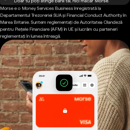
Doar tu poți atinge banii tăi, nici măcar Morse.
Morse e o Money Services Business înregistrată la
Departamentul Trezoreriei SUA și Financial Conduct Authority în
Marea Britanie. Suntem reglementați de Autoritatea Olandeză
pentru Piețele Financiare (AFM) în UE și lucrăm cu parteneri
reglementați în lumea întreagă.