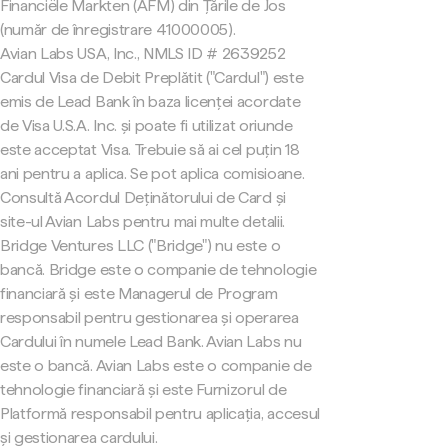
Financiële Markten (AFM) din Țările de Jos
(număr de înregistrare 41000005).
Avian Labs USA, Inc., NMLS ID # 2639252
Cardul Visa de Debit Preplătit ("Cardul") este
emis de Lead Bank în baza licenței acordate
de Visa U.S.A. Inc. și poate fi utilizat oriunde
este acceptat Visa. Trebuie să ai cel puțin 18
ani pentru a aplica. Se pot aplica comisioane.
Consultă Acordul Deținătorului de Card și
site-ul Avian Labs pentru mai multe detalii.
Bridge Ventures LLC ("Bridge") nu este o
bancă. Bridge este o companie de tehnologie
financiară și este Managerul de Program
responsabil pentru gestionarea și operarea
Cardului în numele Lead Bank. Avian Labs nu
este o bancă. Avian Labs este o companie de
tehnologie financiară și este Furnizorul de
Platformă responsabil pentru aplicația, accesul
și gestionarea cardului.