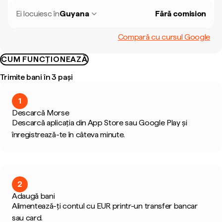
Ei locuiesc în
Guyana
Fără comision
Compară cu cursul Google
CUM FUNCȚIONEAZĂ
Trimite bani în 3 pași
1
Descarcă Morse
Descarcă aplicația din App Store sau Google Play și
înregistrează-te în câteva minute.
2
Adaugă bani
Alimentează-ți contul cu EUR printr-un transfer bancar
sau card.