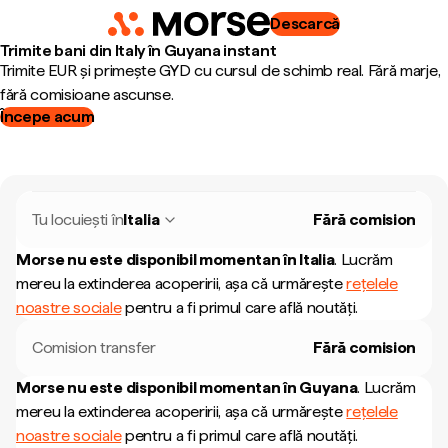
Descarcă
Trimite bani din Italy în Guyana instant
Trimite EUR și primește GYD cu cursul de schimb real. Fără marje,
fără comisioane ascunse.
Începe acum
Tu locuiești în
Italia
Fără comision
Morse nu este disponibil momentan în
Italia
.
Lucrăm
mereu la extinderea acoperirii, așa că urmărește
rețelele
noastre sociale
pentru a fi primul care află noutăți.
Comision transfer
Fără comision
Morse nu este disponibil momentan în
Guyana
.
Lucrăm
mereu la extinderea acoperirii, așa că urmărește
rețelele
noastre sociale
pentru a fi primul care află noutăți.