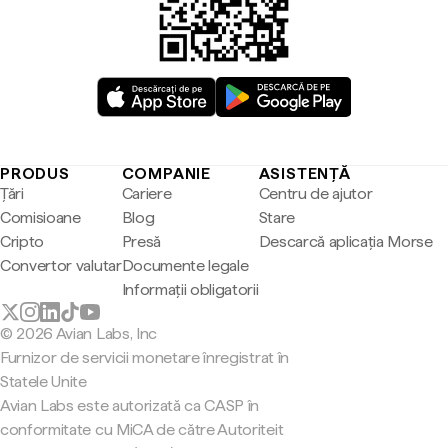
PRODUS
COMPANIE
ASISTENȚĂ
Țări
Cariere
Centru de ajutor
Comisioane
Blog
Stare
Cripto
Presă
Descarcă aplicația Morse
Convertor valutar
Documente legale
Informații obligatorii
© 2026 Avian Labs, Inc
Furnizor de servicii monetare înregistrat în
Statele Unite
Avian Labs este autorizată ca CASP în
conformitate cu MiCA de către Autoriteit