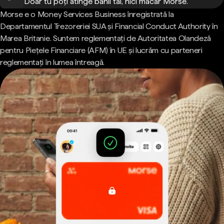
Doar tu poți atinge banii tăi, nici măcar Morse.
Morse e o Money Services Business înregistrată la
Departamentul Trezoreriei SUA și Financial Conduct Authority în
Marea Britanie. Suntem reglementați de Autoritatea Olandeză
pentru Piețele Financiare (AFM) în UE și lucrăm cu parteneri
reglementați în lumea întreagă.