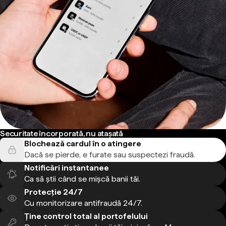
Securitate încorporată, nu atașată
Blochează cardul în o atingere
Dacă se pierde, e furate sau suspectezi fraudă.
Notificări instantanee
Ca să știi când se mișcă banii tăi.
Protecție 24/7
Cu monitorizare antifraudă 24/7.
Ține control total al portofelului