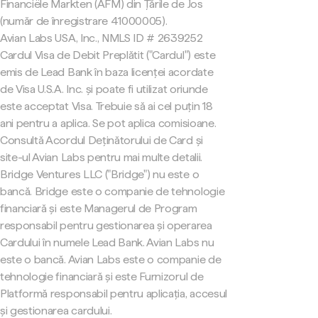
Financiële Markten (AFM) din Țările de Jos
(număr de înregistrare 41000005).
Avian Labs USA, Inc., NMLS ID # 2639252
Cardul Visa de Debit Preplătit ("Cardul") este
emis de Lead Bank în baza licenței acordate
de Visa U.S.A. Inc. și poate fi utilizat oriunde
este acceptat Visa. Trebuie să ai cel puțin 18
ani pentru a aplica. Se pot aplica comisioane.
Consultă Acordul Deținătorului de Card și
site-ul Avian Labs pentru mai multe detalii.
Bridge Ventures LLC ("Bridge") nu este o
bancă. Bridge este o companie de tehnologie
financiară și este Managerul de Program
responsabil pentru gestionarea și operarea
Cardului în numele Lead Bank. Avian Labs nu
este o bancă. Avian Labs este o companie de
tehnologie financiară și este Furnizorul de
Platformă responsabil pentru aplicația, accesul
și gestionarea cardului.