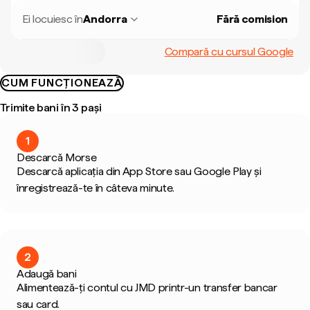
Ei locuiesc în
Andorra
Fără comision
Compară cu cursul Google
CUM FUNCȚIONEAZĂ
Trimite bani în 3 pași
1
Descarcă Morse
Descarcă aplicația din App Store sau Google Play și
înregistrează-te în câteva minute.
2
Adaugă bani
Alimentează-ți contul cu JMD printr-un transfer bancar
sau card.