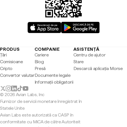
PRODUS
COMPANIE
ASISTENȚĂ
Țări
Cariere
Centru de ajutor
Comisioane
Blog
Stare
Cripto
Presă
Descarcă aplicația Morse
Convertor valutar
Documente legale
Informații obligatorii
© 2026 Avian Labs, Inc
Furnizor de servicii monetare înregistrat în
Statele Unite
Avian Labs este autorizată ca CASP în
conformitate cu MiCA de către Autoriteit