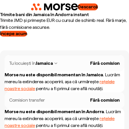
Descarcă
Trimite bani din Jamaica în Andorra instant
Trimite JMD și primește EUR cu cursul de schimb real. Fără marje,
fără comisioane ascunse.
Începe acum
Tu locuiești în
Jamaica
Fără comision
Morse nu este disponibil momentan în
Jamaica
.
Lucrăm
mereu la extinderea acoperirii, așa că urmărește
rețelele
noastre sociale
pentru a fi primul care află noutăți.
Comision transfer
Fără comision
Morse nu este disponibil momentan în
Andorra
.
Lucrăm
mereu la extinderea acoperirii, așa că urmărește
rețelele
noastre sociale
pentru a fi primul care află noutăți.