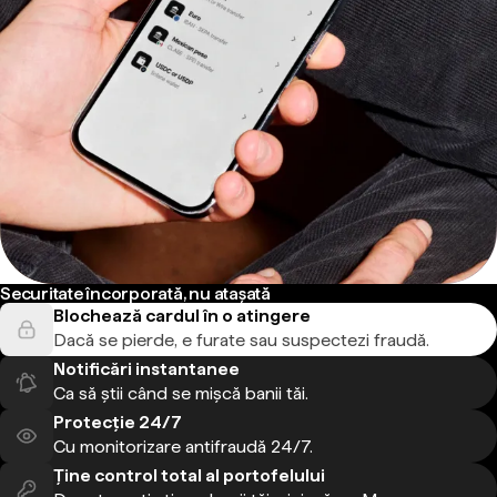
Securitate încorporată, nu atașată
Blochează cardul în o atingere
Dacă se pierde, e furate sau suspectezi fraudă.
Notificări instantanee
Ca să știi când se mișcă banii tăi.
Protecție 24/7
Cu monitorizare antifraudă 24/7.
Ține control total al portofelului