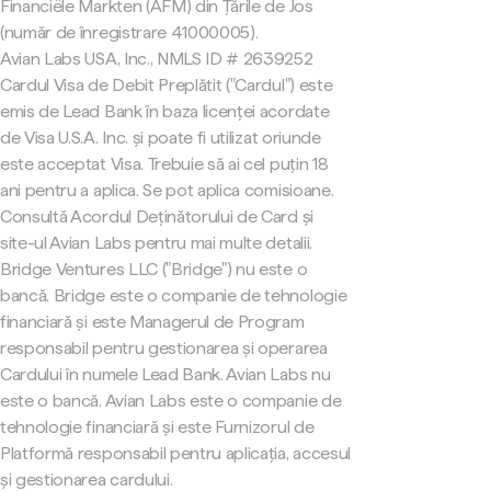
Financiële Markten (AFM) din Țările de Jos
(număr de înregistrare 41000005).
Avian Labs USA, Inc., NMLS ID # 2639252
Cardul Visa de Debit Preplătit ("Cardul") este
emis de Lead Bank în baza licenței acordate
de Visa U.S.A. Inc. și poate fi utilizat oriunde
este acceptat Visa. Trebuie să ai cel puțin 18
ani pentru a aplica. Se pot aplica comisioane.
Consultă Acordul Deținătorului de Card și
site-ul Avian Labs pentru mai multe detalii.
Bridge Ventures LLC ("Bridge") nu este o
bancă. Bridge este o companie de tehnologie
financiară și este Managerul de Program
responsabil pentru gestionarea și operarea
Cardului în numele Lead Bank. Avian Labs nu
este o bancă. Avian Labs este o companie de
tehnologie financiară și este Furnizorul de
Platformă responsabil pentru aplicația, accesul
și gestionarea cardului.