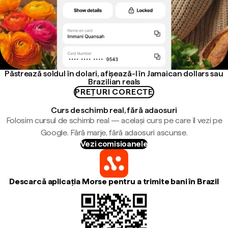
Păstrează soldul în dolari, afișează-l în Jamaican dollars sau
Brazilian reals
PREȚURI CORECTE
Curs de schimb real, fără adaosuri
Folosim cursul de schimb real — același curs pe care îl vezi pe
Google. Fără marje, fără adaosuri ascunse.
Vezi comisioanele
Descarcă aplicația Morse pentru a trimite bani în Brazil