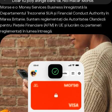
Doar tu poți atinge banii tăi, nici măcar Morse.
Morse e o Money Services Business înregistrată la
Departamentul Trezoreriei SUA și Financial Conduct Authority în
Marea Britanie. Suntem reglementați de Autoritatea Olandeză
pentru Piețele Financiare (AFM) în UE și lucrăm cu parteneri
reglementați în lumea întreagă.