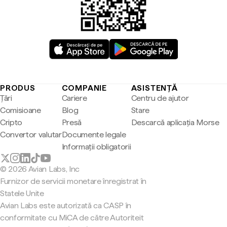
PRODUS
COMPANIE
ASISTENȚĂ
Țări
Cariere
Centru de ajutor
Comisioane
Blog
Stare
Cripto
Presă
Descarcă aplicația Morse
Convertor valutar
Documente legale
Informații obligatorii
© 2026 Avian Labs, Inc
Furnizor de servicii monetare înregistrat în
Statele Unite
Avian Labs este autorizată ca CASP în
conformitate cu MiCA de către Autoriteit