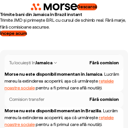
Descarcă
Trimite bani din Jamaica în Brazil instant
Trimite JMD și primește BRL cu cursul de schimb real. Fără marje,
fără comisioane ascunse.
Începe acum
Tu locuiești în
Jamaica
Fără comision
Morse nu este disponibil momentan în
Jamaica
.
Lucrăm
mereu la extinderea acoperirii, așa că urmărește
rețelele
noastre sociale
pentru a fi primul care află noutăți.
Comision transfer
Fără comision
Morse nu este disponibil momentan în
Brazilia
.
Lucrăm
mereu la extinderea acoperirii, așa că urmărește
rețelele
noastre sociale
pentru a fi primul care află noutăți.