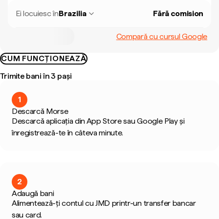
Ei locuiesc în
Brazilia
Fără comision
Compară cu cursul Google
CUM FUNCȚIONEAZĂ
Trimite bani în 3 pași
1
Descarcă Morse
Descarcă aplicația din App Store sau Google Play și
înregistrează-te în câteva minute.
2
Adaugă bani
Alimentează-ți contul cu JMD printr-un transfer bancar
sau card.