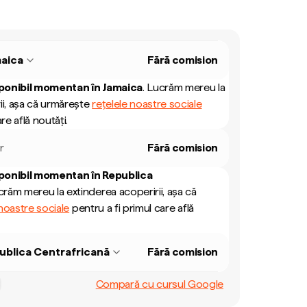
aica
Fără comision
ponibil momentan în
Jamaica
.
Lucrăm mereu la
ii, așa că urmărește
rețelele noastre sociale
re află noutăți.
r
Fără comision
ponibil momentan în
Republica
răm mereu la extinderea acoperirii, așa că
 noastre sociale
pentru a fi primul care află
ublica Centrafricană
Fără comision
Compară cu cursul Google