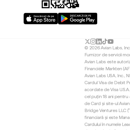
© 2026 Avian Labs, In
Furnizor de servicii mo
Avian Labs este autori
Financiële Markten (AF
Avian Labs USA, Inc.,
Cardul Visa de Debit Pr
acordate de Visa U.S.A. 
cel puțin 18 ani pentru
de Card și site-ul Avian
Bridge Ventures LLC (
financiară și este Man
Cardului în numele Lea