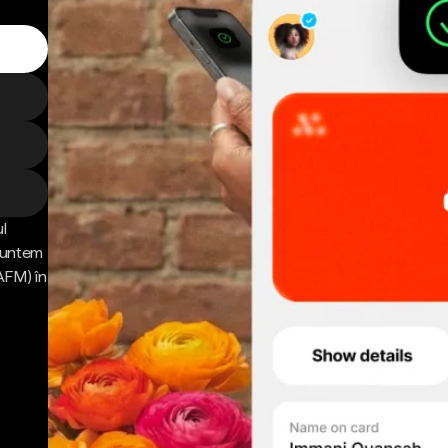
l
 Suntem
AFM) în