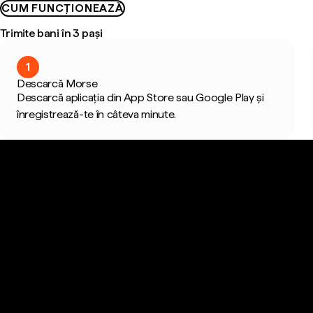
CUM FUNCȚIONEAZĂ
Trimite bani în 3 pași
1
Descarcă Morse
Descarcă aplicația din App Store sau Google Play și
înregistrează-te în câteva minute.