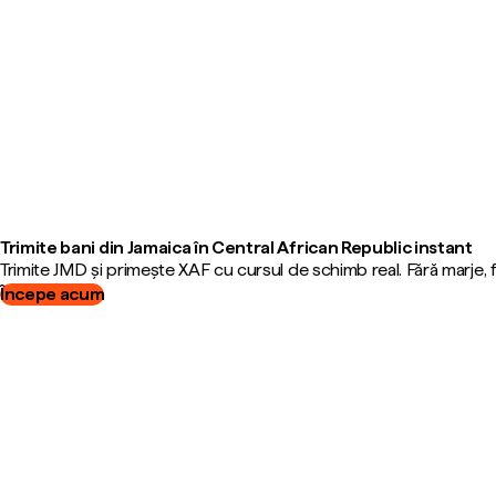
Trimite bani din Jamaica în Central African Republic instant
Trimite JMD și primește XAF cu cursul de schimb real. Fără marje,
Începe acum