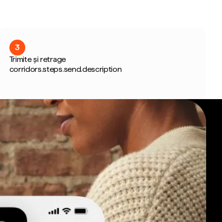
3
Trimite și retrage
corridors.steps.send.description