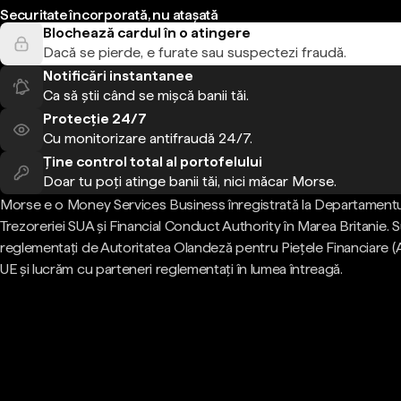
Securitate încorporată, nu atașată
Blochează cardul în o atingere
Dacă se pierde, e furate sau suspectezi fraudă.
Notificări instantanee
Ca să știi când se mișcă banii tăi.
Protecție 24/7
Cu monitorizare antifraudă 24/7.
Ține control total al portofelului
Doar tu poți atinge banii tăi, nici măcar Morse.
Morse e o Money Services Business înregistrată la Departamentu
Trezoreriei SUA și Financial Conduct Authority în Marea Britanie.
reglementați de Autoritatea Olandeză pentru Piețele Financiare (
UE și lucrăm cu parteneri reglementați în lumea întreagă.