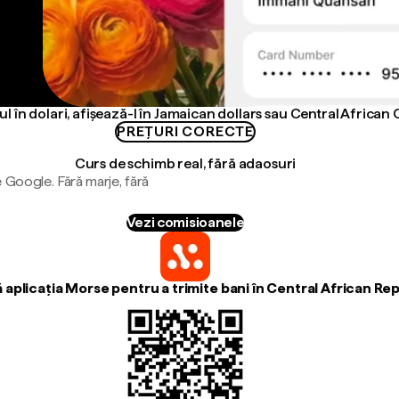
l în dolari, afișează-l în Jamaican dollars sau Central African
PREȚURI CORECTE
Curs de schimb real, fără adaosuri
 Google. Fără marje, fără
Vezi comisioanele
aplicația Morse pentru a trimite bani în Central African Re