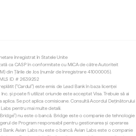
c
netare înregistrat în Statele Unite
zată ca CASP în conformitate cu MiCA de către Autoriteit
M) din Țările de Jos (număr de înregistrare 41000005).
 NMLS ID # 2639252
eplătit ("Cardul") este emis de Lead Bank în baza licenței
Inc. și poate fi utilizat oriunde este acceptat Visa. Trebuie să ai
 a aplica. Se pot aplica comisioane. Consultă Acordul Deținătorului
 Labs pentru mai multe detalii.
"Bridge") nu este o bancă. Bridge este o companie de tehnologie
agerul de Program responsabil pentru gestionarea și operarea
d Bank. Avian Labs nu este o bancă. Avian Labs este o companie