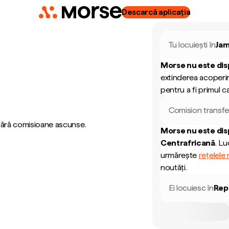
Descarcă aplicația
Tu locuiești în
Jam
Morse nu este dis
extinderea acoperir
pentru a fi primul ca
Comision transfe
 fără comisioane ascunse.
Morse nu este dis
Centrafricană
.
Luc
urmărește
rețelele
noutăți.
Ei locuiesc în
Rep