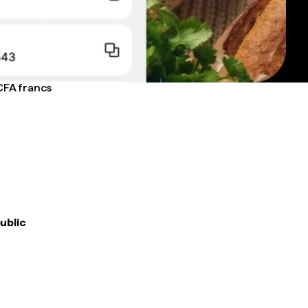
 CFA francs
public