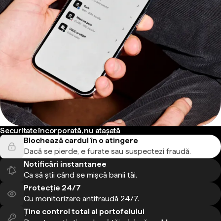
Securitate încorporată, nu atașată
Blochează cardul în o atingere
Dacă se pierde, e furate sau suspectezi fraudă.
Notificări instantanee
Ca să știi când se mișcă banii tăi.
Protecție 24/7
Cu monitorizare antifraudă 24/7.
Ține control total al portofelului