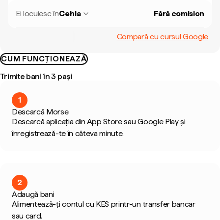
Ei locuiesc în
Cehia
Fără comision
Compară cu cursul Google
CUM FUNCȚIONEAZĂ
Trimite bani în 3 pași
1
Descarcă Morse
Descarcă aplicația din App Store sau Google Play și
înregistrează-te în câteva minute.
2
Adaugă bani
Alimentează-ți contul cu KES printr-un transfer bancar
sau card.