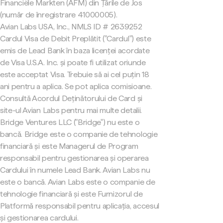
Financiële Markten (AFM) din Țările de Jos
(număr de înregistrare 41000005).
Avian Labs USA, Inc., NMLS ID # 2639252
Cardul Visa de Debit Preplătit ("Cardul") este
emis de Lead Bank în baza licenței acordate
de Visa U.S.A. Inc. și poate fi utilizat oriunde
este acceptat Visa. Trebuie să ai cel puțin 18
ani pentru a aplica. Se pot aplica comisioane.
Consultă Acordul Deținătorului de Card și
site-ul Avian Labs pentru mai multe detalii.
Bridge Ventures LLC ("Bridge") nu este o
bancă. Bridge este o companie de tehnologie
financiară și este Managerul de Program
responsabil pentru gestionarea și operarea
Cardului în numele Lead Bank. Avian Labs nu
este o bancă. Avian Labs este o companie de
tehnologie financiară și este Furnizorul de
Platformă responsabil pentru aplicația, accesul
și gestionarea cardului.