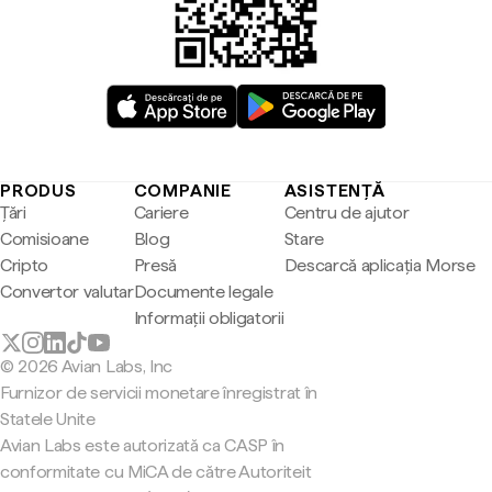
PRODUS
COMPANIE
ASISTENȚĂ
Țări
Cariere
Centru de ajutor
Comisioane
Blog
Stare
Cripto
Presă
Descarcă aplicația Morse
Convertor valutar
Documente legale
Informații obligatorii
© 2026 Avian Labs, Inc
Furnizor de servicii monetare înregistrat în
Statele Unite
Avian Labs este autorizată ca CASP în
conformitate cu MiCA de către Autoriteit