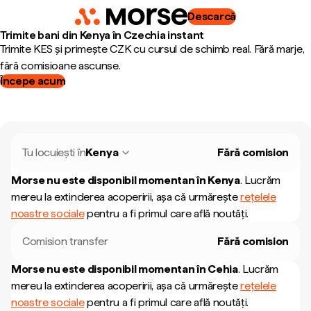
Descarcă
Trimite bani din Kenya în Czechia instant
Trimite KES și primește CZK cu cursul de schimb real. Fără marje,
fără comisioane ascunse.
Începe acum
Tu locuiești în
Kenya
Fără comision
Morse nu este disponibil momentan în
Kenya
.
Lucrăm
mereu la extinderea acoperirii, așa că urmărește
rețelele
noastre sociale
pentru a fi primul care află noutăți.
Comision transfer
Fără comision
Morse nu este disponibil momentan în
Cehia
.
Lucrăm
mereu la extinderea acoperirii, așa că urmărește
rețelele
noastre sociale
pentru a fi primul care află noutăți.