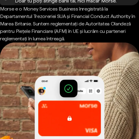
Doar tu poți atinge banii tăi, nici măcar Morse.
Morse e o Money Services Business înregistrată la
Departamentul Trezoreriei SUA și Financial Conduct Authority în
Marea Britanie. Suntem reglementați de Autoritatea Olandeză
pentru Piețele Financiare (AFM) în UE și lucrăm cu parteneri
reglementați în lumea întreagă.