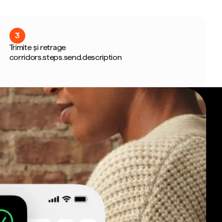
3
Trimite și retrage
corridors.steps.send.description