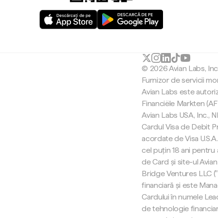
© 2026 Avian Labs, In
Furnizor de servicii mo
Avian Labs este autori
Financiële Markten (AF
Avian Labs USA, Inc.,
Cardul Visa de Debit Pr
acordate de Visa U.S.A. 
cel puțin 18 ani pentru
de Card și site-ul Avian
Bridge Ventures LLC (
financiară și este Man
Cardului în numele Lea
de tehnologie financiar