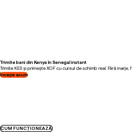
Trimite bani din Kenya în Senegal instant
Trimite KES și primește XOF cu cursul de schimb real. Fără marje,
Începe acum
CUM FUNCȚIONEAZĂ