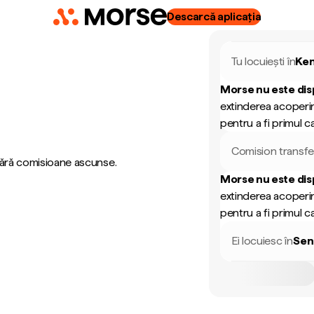
Descarcă aplicația
Tu locuiești în
Ke
Morse nu este dis
extinderea acoperir
pentru a fi primul ca
Comision transfe
 fără comisioane ascunse.
Morse nu este dis
extinderea acoperir
pentru a fi primul ca
Ei locuiesc în
Sen