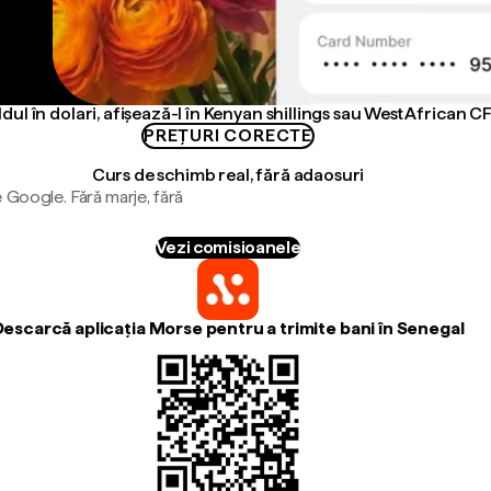
dul în dolari, afișează-l în Kenyan shillings sau West African C
PREȚURI CORECTE
Curs de schimb real, fără adaosuri
 Google. Fără marje, fără
Vezi comisioanele
Descarcă aplicația Morse pentru a trimite bani în Senegal