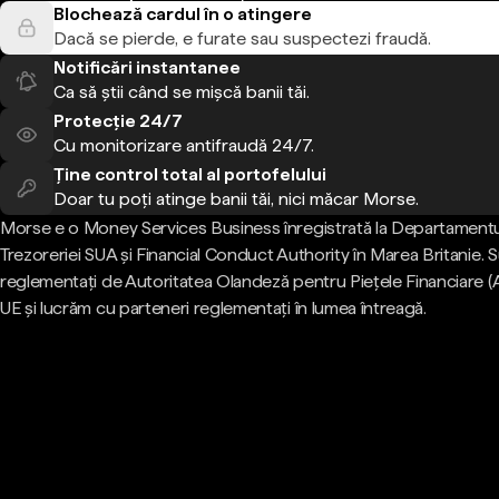
Blochează cardul în o atingere
Dacă se pierde, e furate sau suspectezi fraudă.
Notificări instantanee
Ca să știi când se mișcă banii tăi.
Protecție 24/7
Cu monitorizare antifraudă 24/7.
Ține control total al portofelului
Doar tu poți atinge banii tăi, nici măcar Morse.
Morse e o Money Services Business înregistrată la Departamentu
Trezoreriei SUA și Financial Conduct Authority în Marea Britanie.
reglementați de Autoritatea Olandeză pentru Piețele Financiare (
UE și lucrăm cu parteneri reglementați în lumea întreagă.