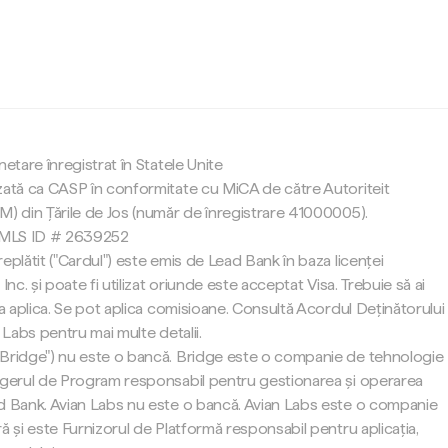
c
netare înregistrat în Statele Unite
zată ca CASP în conformitate cu MiCA de către Autoriteit
M) din Țările de Jos (număr de înregistrare 41000005).
 NMLS ID # 2639252
eplătit ("Cardul") este emis de Lead Bank în baza licenței
Inc. și poate fi utilizat oriunde este acceptat Visa. Trebuie să ai
 a aplica. Se pot aplica comisioane. Consultă Acordul Deținătorului
 Labs pentru mai multe detalii.
"Bridge") nu este o bancă. Bridge este o companie de tehnologie
agerul de Program responsabil pentru gestionarea și operarea
d Bank. Avian Labs nu este o bancă. Avian Labs este o companie
ă și este Furnizorul de Platformă responsabil pentru aplicația,