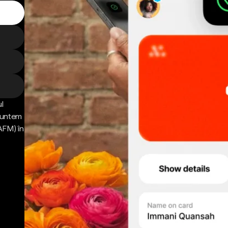
l
 Suntem
AFM) în