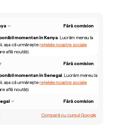
nya
Fără comision
ponibil momentan în
Kenya
.
Lucrăm mereu la
ii, așa că urmărește
rețelele noastre sociale
re află noutăți.
r
Fără comision
ponibil momentan în
Senegal
.
Lucrăm mereu la
ii, așa că urmărește
rețelele noastre sociale
re află noutăți.
egal
Fără comision
Compară cu cursul Google