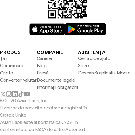
PRODUS
COMPANIE
ASISTENȚĂ
Țări
Cariere
Centru de ajutor
Comisioane
Blog
Stare
Cripto
Presă
Descarcă aplicația Morse
Convertor valutar
Documente legale
Informații obligatorii
© 2026 Avian Labs, Inc
Furnizor de servicii monetare înregistrat în
Statele Unite
Avian Labs este autorizată ca CASP în
conformitate cu MiCA de către Autoriteit