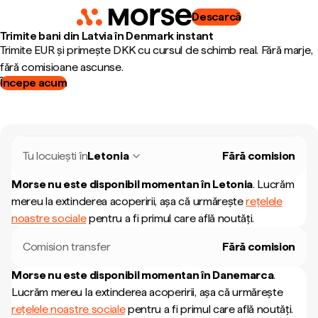
Descarcă
Trimite bani din Latvia în Denmark instant
Trimite EUR și primește DKK cu cursul de schimb real. Fără marje,
fără comisioane ascunse.
Începe acum
Tu locuiești în
Letonia
Fără comision
Morse nu este disponibil momentan în
Letonia
.
Lucrăm
mereu la extinderea acoperirii, așa că urmărește
rețelele
noastre sociale
pentru a fi primul care află noutăți.
Comision transfer
Fără comision
Morse nu este disponibil momentan în
Danemarca
.
Lucrăm mereu la extinderea acoperirii, așa că urmărește
rețelele noastre sociale
pentru a fi primul care află noutăți.