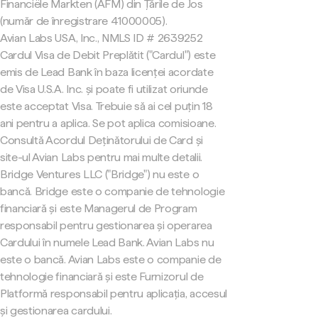
Financiële Markten (AFM) din Țările de Jos
(număr de înregistrare 41000005).
Avian Labs USA, Inc., NMLS ID # 2639252
Cardul Visa de Debit Preplătit ("Cardul") este
emis de Lead Bank în baza licenței acordate
de Visa U.S.A. Inc. și poate fi utilizat oriunde
este acceptat Visa. Trebuie să ai cel puțin 18
ani pentru a aplica. Se pot aplica comisioane.
Consultă Acordul Deținătorului de Card și
site-ul Avian Labs pentru mai multe detalii.
Bridge Ventures LLC ("Bridge") nu este o
bancă. Bridge este o companie de tehnologie
financiară și este Managerul de Program
responsabil pentru gestionarea și operarea
Cardului în numele Lead Bank. Avian Labs nu
este o bancă. Avian Labs este o companie de
tehnologie financiară și este Furnizorul de
Platformă responsabil pentru aplicația, accesul
și gestionarea cardului.