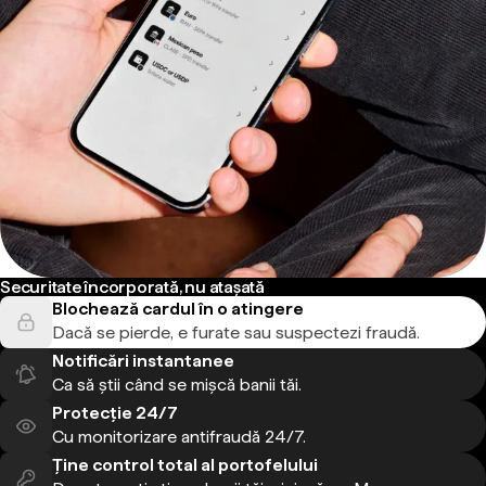
Securitate încorporată, nu atașată
Blochează cardul în o atingere
Dacă se pierde, e furate sau suspectezi fraudă.
Notificări instantanee
Ca să știi când se mișcă banii tăi.
Protecție 24/7
Cu monitorizare antifraudă 24/7.
Ține control total al portofelului