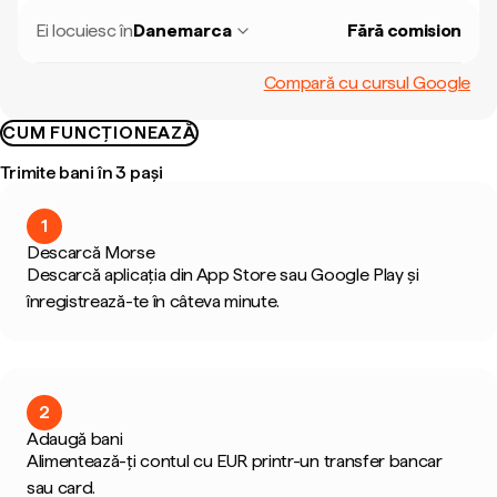
Ei locuiesc în
Danemarca
Fără comision
Compară cu cursul Google
CUM FUNCȚIONEAZĂ
Trimite bani în 3 pași
1
Descarcă Morse
Descarcă aplicația din App Store sau Google Play și
înregistrează-te în câteva minute.
2
Adaugă bani
Alimentează-ți contul cu EUR printr-un transfer bancar
sau card.