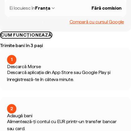
Ei locuiesc în
Franța
Fără comision
Compară cu cursul Google
CUM FUNCȚIONEAZĂ
Trimite bani în 3 pași
1
Descarcă Morse
Descarcă aplicația din App Store sau Google Play și
înregistrează-te în câteva minute.
2
Adaugă bani
Alimentează-ți contul cu EUR printr-un transfer bancar
sau card.