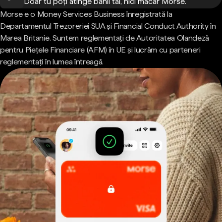
Doar tu poți atinge banii tăi, nici măcar Morse.
Morse e o Money Services Business înregistrată la
Departamentul Trezoreriei SUA și Financial Conduct Authority în
Marea Britanie. Suntem reglementați de Autoritatea Olandeză
pentru Piețele Financiare (AFM) în UE și lucrăm cu parteneri
reglementați în lumea întreagă.