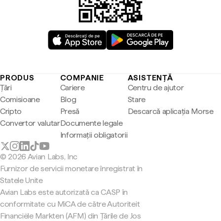
PRODUS
COMPANIE
ASISTENȚĂ
Țări
Cariere
Centru de ajutor
Comisioane
Blog
Stare
Cripto
Presă
Descarcă aplicația Morse
Convertor valutar
Documente legale
Informații obligatorii
© 2026 Avian Labs, Inc
Furnizor de servicii monetare înregistrat în
Statele Unite
Avian Labs este autorizată ca CASP în
conformitate cu MiCA de către Autoriteit
Financiële Markten (AFM) din Țările de Jos