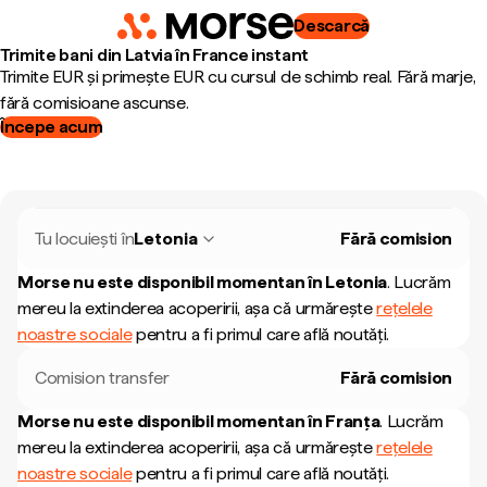
Descarcă
Trimite bani din Latvia în France instant
Trimite EUR și primește EUR cu cursul de schimb real. Fără marje,
fără comisioane ascunse.
Începe acum
Tu locuiești în
Letonia
Fără comision
Morse nu este disponibil momentan în
Letonia
.
Lucrăm
mereu la extinderea acoperirii, așa că urmărește
rețelele
noastre sociale
pentru a fi primul care află noutăți.
Comision transfer
Fără comision
Morse nu este disponibil momentan în
Franța
.
Lucrăm
mereu la extinderea acoperirii, așa că urmărește
rețelele
noastre sociale
pentru a fi primul care află noutăți.