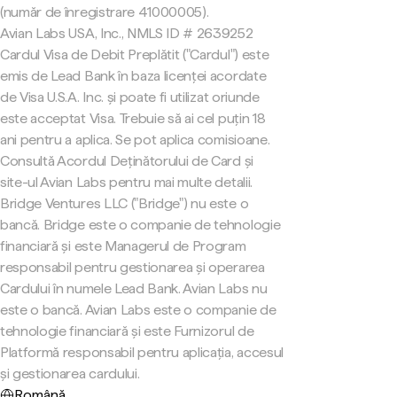
(număr de înregistrare 41000005).
Avian Labs USA, Inc., NMLS ID # 2639252
Cardul Visa de Debit Preplătit ("Cardul") este
emis de Lead Bank în baza licenței acordate
de Visa U.S.A. Inc. și poate fi utilizat oriunde
este acceptat Visa. Trebuie să ai cel puțin 18
ani pentru a aplica. Se pot aplica comisioane.
Consultă Acordul Deținătorului de Card și
site-ul Avian Labs pentru mai multe detalii.
Bridge Ventures LLC ("Bridge") nu este o
bancă. Bridge este o companie de tehnologie
financiară și este Managerul de Program
responsabil pentru gestionarea și operarea
Cardului în numele Lead Bank. Avian Labs nu
este o bancă. Avian Labs este o companie de
tehnologie financiară și este Furnizorul de
Platformă responsabil pentru aplicația, accesul
și gestionarea cardului.
Română