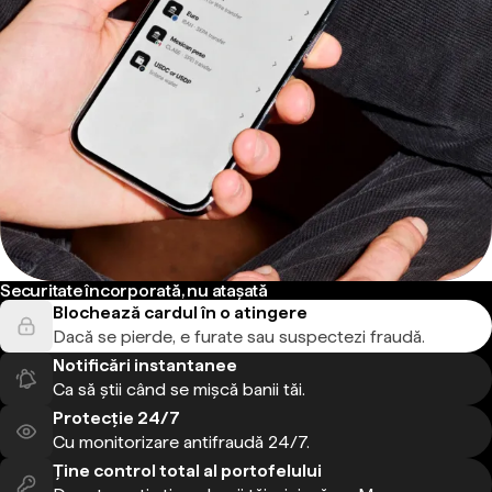
Securitate încorporată, nu atașată
Blochează cardul în o atingere
Dacă se pierde, e furate sau suspectezi fraudă.
Notificări instantanee
Ca să știi când se mișcă banii tăi.
Protecție 24/7
Cu monitorizare antifraudă 24/7.
Ține control total al portofelului