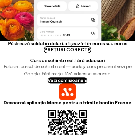
Păstrează soldul în dolari, afișează-l în euros sau euros
PREȚURI CORECTE
Curs de schimb real, fără adaosuri
Folosim cursul de schimb real — același curs pe care îl vezi pe
Google. Fără marje, fără adaosuri ascunse.
Vezi comisioanele
Descarcă aplicația Morse pentru a trimite bani în France