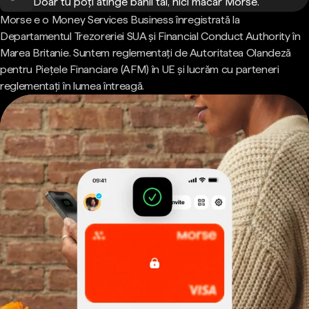
Doar tu poți atinge banii tăi, nici măcar Morse.
Morse e o Money Services Business înregistrată la
Departamentul Trezoreriei SUA și Financial Conduct Authority în
Marea Britanie. Suntem reglementați de Autoritatea Olandeză
pentru Piețele Financiare (AFM) în UE și lucrăm cu parteneri
reglementați în lumea întreagă.