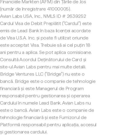
Financiële Markten (AFM) din Țările de Jos
(număr de înregistrare 41000005).
Avian Labs USA, Inc., NMLS ID # 2639252
Cardul Visa de Debit Preplătit ("Cardul") este
emis de Lead Bank în baza licenței acordate
de Visa U.S.A. Inc. și poate fi utilizat oriunde
este acceptat Visa. Trebuie să ai cel puțin 18
ani pentru a aplica. Se pot aplica comisioane.
Consultă Acordul Deținătorului de Card și
site-ul Avian Labs pentru mai multe detalii.
Bridge Ventures LLC ("Bridge") nu este o
bancă. Bridge este o companie de tehnologie
financiară și este Managerul de Program
responsabil pentru gestionarea și operarea
Cardului în numele Lead Bank. Avian Labs nu
este o bancă. Avian Labs este o companie de
tehnologie financiară și este Furnizorul de
Platformă responsabil pentru aplicația, accesul
și gestionarea cardului.