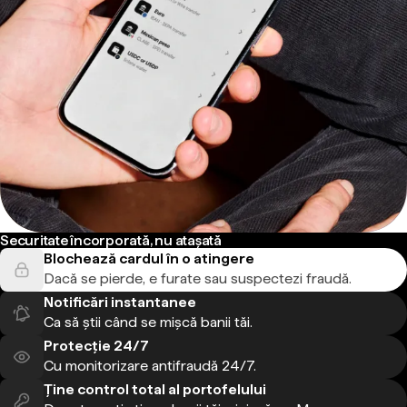
Securitate încorporată, nu atașată
Blochează cardul în o atingere
Dacă se pierde, e furate sau suspectezi fraudă.
Notificări instantanee
Ca să știi când se mișcă banii tăi.
Protecție 24/7
Cu monitorizare antifraudă 24/7.
Ține control total al portofelului