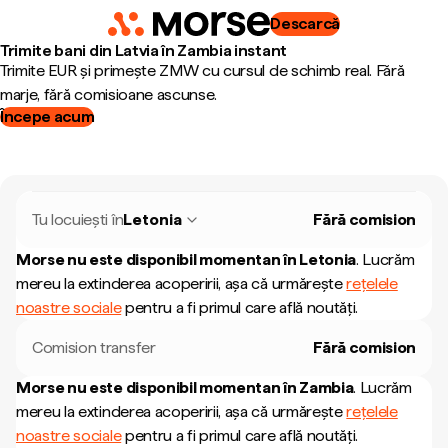
Descarcă
Trimite bani din Latvia în Zambia instant
Trimite EUR și primește ZMW cu cursul de schimb real. Fără
marje, fără comisioane ascunse.
Începe acum
Tu locuiești în
Letonia
Fără comision
Morse nu este disponibil momentan în
Letonia
.
Lucrăm
mereu la extinderea acoperirii, așa că urmărește
rețelele
noastre sociale
pentru a fi primul care află noutăți.
Comision transfer
Fără comision
Morse nu este disponibil momentan în
Zambia
.
Lucrăm
mereu la extinderea acoperirii, așa că urmărește
rețelele
noastre sociale
pentru a fi primul care află noutăți.