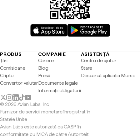
PRODUS
COMPANIE
ASISTENȚĂ
Țări
Cariere
Centru de ajutor
Comisioane
Blog
Stare
Cripto
Presă
Descarcă aplicația Morse
Convertor valutar
Documente legale
Informații obligatorii
© 2026 Avian Labs, Inc
Furnizor de servicii monetare înregistrat în
Statele Unite
Avian Labs este autorizată ca CASP în
conformitate cu MiCA de către Autoriteit