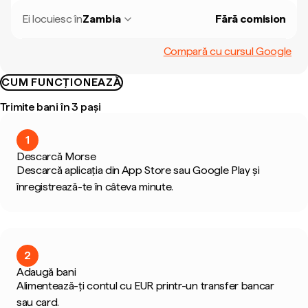
Ei locuiesc în
Zambia
Fără comision
Compară cu cursul Google
CUM FUNCȚIONEAZĂ
Trimite bani în 3 pași
1
Descarcă Morse
Descarcă aplicația din App Store sau Google Play și
înregistrează-te în câteva minute.
2
Adaugă bani
Alimentează-ți contul cu EUR printr-un transfer bancar
sau card.