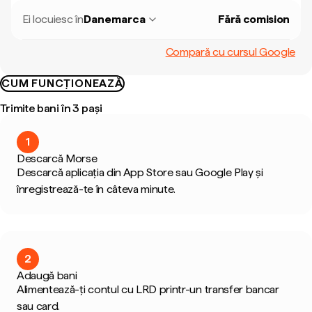
Ei locuiesc în
Danemarca
Fără comision
Compară cu cursul Google
CUM FUNCȚIONEAZĂ
Trimite bani în 3 pași
1
Descarcă Morse
Descarcă aplicația din App Store sau Google Play și
înregistrează-te în câteva minute.
2
Adaugă bani
Alimentează-ți contul cu LRD printr-un transfer bancar
sau card.