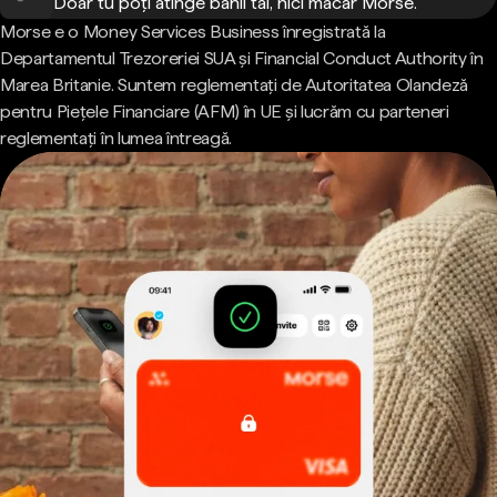
Doar tu poți atinge banii tăi, nici măcar Morse.
Morse e o Money Services Business înregistrată la
Departamentul Trezoreriei SUA și Financial Conduct Authority în
Marea Britanie. Suntem reglementați de Autoritatea Olandeză
pentru Piețele Financiare (AFM) în UE și lucrăm cu parteneri
reglementați în lumea întreagă.