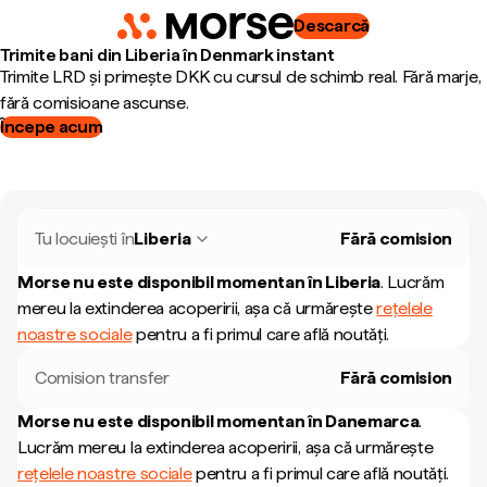
Descarcă
Trimite bani din Liberia în Denmark instant
Trimite LRD și primește DKK cu cursul de schimb real. Fără marje,
fără comisioane ascunse.
Începe acum
Tu locuiești în
Liberia
Fără comision
Morse nu este disponibil momentan în
Liberia
.
Lucrăm
mereu la extinderea acoperirii, așa că urmărește
rețelele
noastre sociale
pentru a fi primul care află noutăți.
Comision transfer
Fără comision
Morse nu este disponibil momentan în
Danemarca
.
Lucrăm mereu la extinderea acoperirii, așa că urmărește
rețelele noastre sociale
pentru a fi primul care află noutăți.