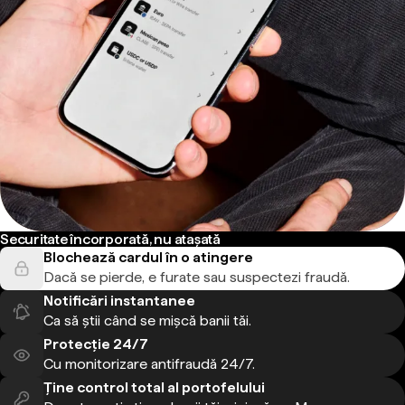
Securitate încorporată, nu atașată
Blochează cardul în o atingere
Dacă se pierde, e furate sau suspectezi fraudă.
Notificări instantanee
Ca să știi când se mișcă banii tăi.
Protecție 24/7
Cu monitorizare antifraudă 24/7.
Ține control total al portofelului