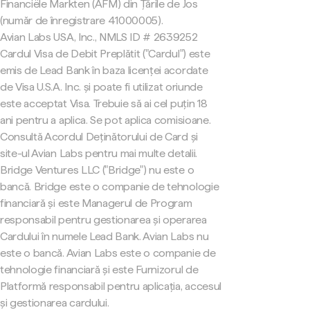
Financiële Markten (AFM) din Țările de Jos
(număr de înregistrare 41000005).
Avian Labs USA, Inc., NMLS ID # 2639252
Cardul Visa de Debit Preplătit ("Cardul") este
emis de Lead Bank în baza licenței acordate
de Visa U.S.A. Inc. și poate fi utilizat oriunde
este acceptat Visa. Trebuie să ai cel puțin 18
ani pentru a aplica. Se pot aplica comisioane.
Consultă Acordul Deținătorului de Card și
site-ul Avian Labs pentru mai multe detalii.
Bridge Ventures LLC ("Bridge") nu este o
bancă. Bridge este o companie de tehnologie
financiară și este Managerul de Program
responsabil pentru gestionarea și operarea
Cardului în numele Lead Bank. Avian Labs nu
este o bancă. Avian Labs este o companie de
tehnologie financiară și este Furnizorul de
Platformă responsabil pentru aplicația, accesul
și gestionarea cardului.