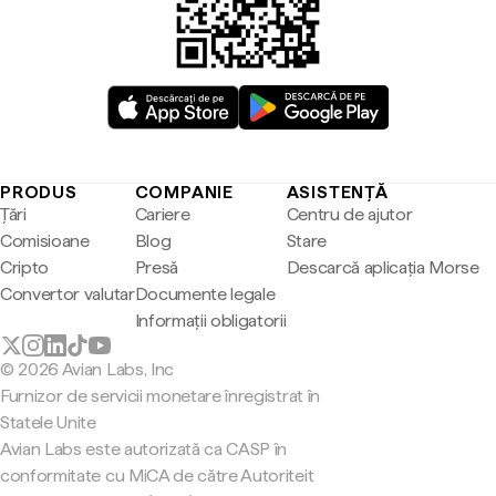
PRODUS
COMPANIE
ASISTENȚĂ
Țări
Cariere
Centru de ajutor
Comisioane
Blog
Stare
Cripto
Presă
Descarcă aplicația Morse
Convertor valutar
Documente legale
Informații obligatorii
© 2026 Avian Labs, Inc
Furnizor de servicii monetare înregistrat în
Statele Unite
Avian Labs este autorizată ca CASP în
conformitate cu MiCA de către Autoriteit