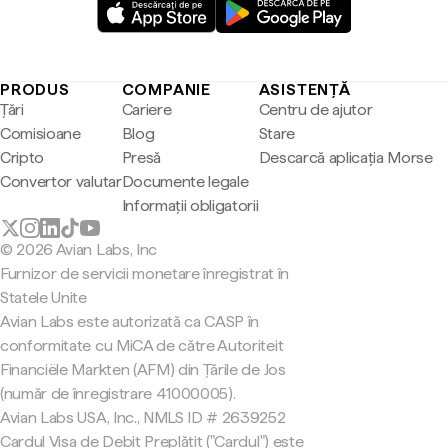
PRODUS
COMPANIE
ASISTENȚĂ
Țări
Cariere
Centru de ajutor
Comisioane
Blog
Stare
Cripto
Presă
Descarcă aplicația Morse
Convertor valutar
Documente legale
Informații obligatorii
© 2026 Avian Labs, Inc
Furnizor de servicii monetare înregistrat în
Statele Unite
Avian Labs este autorizată ca CASP în
conformitate cu MiCA de către Autoriteit
Financiële Markten (AFM) din Țările de Jos
(număr de înregistrare 41000005).
Avian Labs USA, Inc., NMLS ID # 2639252
Cardul Visa de Debit Preplătit ("Cardul") este