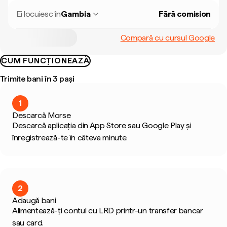
Ei locuiesc în
Gambia
Fără comision
Compară cu cursul Google
CUM FUNCȚIONEAZĂ
Trimite bani în 3 pași
1
Descarcă Morse
Descarcă aplicația din App Store sau Google Play și
înregistrează-te în câteva minute.
2
Adaugă bani
Alimentează-ți contul cu LRD printr-un transfer bancar
sau card.