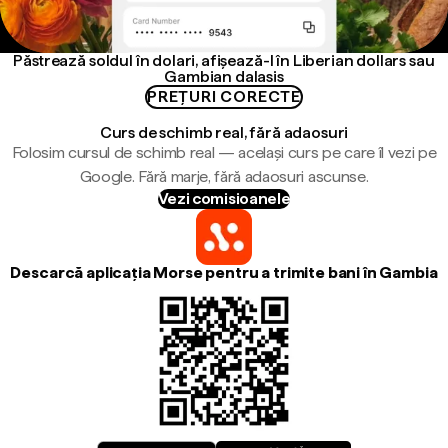
Păstrează soldul în dolari, afișează-l în Liberian dollars sau
Gambian dalasis
PREȚURI CORECTE
Curs de schimb real, fără adaosuri
Folosim cursul de schimb real — același curs pe care îl vezi pe
Google. Fără marje, fără adaosuri ascunse.
Vezi comisioanele
Descarcă aplicația Morse pentru a trimite bani în Gambia