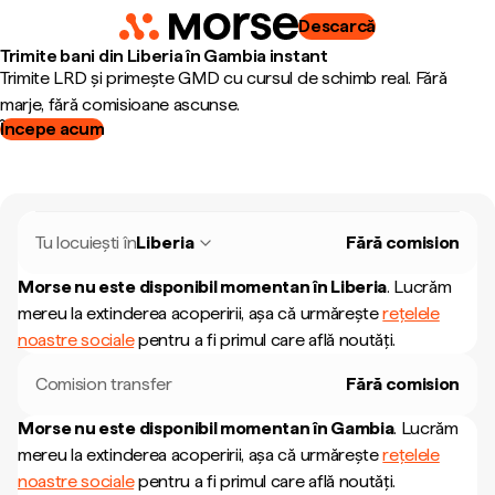
Descarcă
Trimite bani din Liberia în Gambia instant
Trimite LRD și primește GMD cu cursul de schimb real. Fără
marje, fără comisioane ascunse.
Începe acum
Tu locuiești în
Liberia
Fără comision
Morse nu este disponibil momentan în
Liberia
.
Lucrăm
mereu la extinderea acoperirii, așa că urmărește
rețelele
noastre sociale
pentru a fi primul care află noutăți.
Comision transfer
Fără comision
Morse nu este disponibil momentan în
Gambia
.
Lucrăm
mereu la extinderea acoperirii, așa că urmărește
rețelele
noastre sociale
pentru a fi primul care află noutăți.