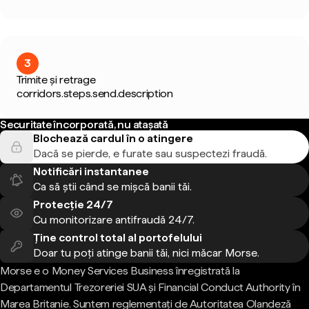
3
Trimite și retrage
corridors.steps.send.description
Securitate încorporată, nu atașată
Blochează cardul în o atingere
Dacă se pierde, e furate sau suspectezi fraudă.
Notificări instantanee
Ca să știi când se mișcă banii tăi.
Protecție 24/7
Cu monitorizare antifraudă 24/7.
Ține control total al portofelului
Doar tu poți atinge banii tăi, nici măcar Morse.
Morse e o Money Services Business înregistrată la
Departamentul Trezoreriei SUA și Financial Conduct Authority în
Marea Britanie. Suntem reglementați de Autoritatea Olandeză