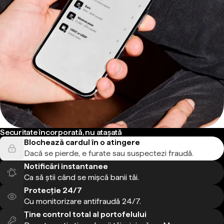
Securitate încorporată, nu atașată
Blochează cardul în o atingere
Dacă se pierde, e furate sau suspectezi fraudă.
Notificări instantanee
Ca să știi când se mișcă banii tăi.
Protecție 24/7
Cu monitorizare antifraudă 24/7.
Ține control total al portofelului