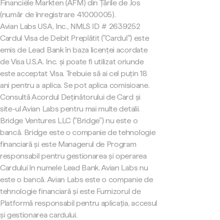
Financiële Markten (AFM) din Țările de Jos
(număr de înregistrare 41000005).
Avian Labs USA, Inc., NMLS ID # 2639252
Cardul Visa de Debit Preplătit ("Cardul") este
emis de Lead Bank în baza licenței acordate
de Visa U.S.A. Inc. și poate fi utilizat oriunde
este acceptat Visa. Trebuie să ai cel puțin 18
ani pentru a aplica. Se pot aplica comisioane.
Consultă Acordul Deținătorului de Card și
site-ul Avian Labs pentru mai multe detalii.
Bridge Ventures LLC ("Bridge") nu este o
bancă. Bridge este o companie de tehnologie
financiară și este Managerul de Program
responsabil pentru gestionarea și operarea
Cardului în numele Lead Bank. Avian Labs nu
este o bancă. Avian Labs este o companie de
tehnologie financiară și este Furnizorul de
Platformă responsabil pentru aplicația, accesul
și gestionarea cardului.