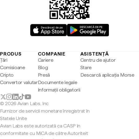
PRODUS
COMPANIE
ASISTENȚĂ
Țări
Cariere
Centru de ajutor
Comisioane
Blog
Stare
Cripto
Presă
Descarcă aplicația Morse
Convertor valutar
Documente legale
Informații obligatorii
© 2026 Avian Labs, Inc
Furnizor de servicii monetare înregistrat în
Statele Unite
Avian Labs este autorizată ca CASP în
conformitate cu MiCA de către Autoriteit