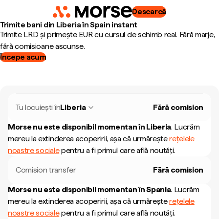
Descarcă
Trimite bani din Liberia în Spain instant
Trimite LRD și primește EUR cu cursul de schimb real. Fără marje,
fără comisioane ascunse.
Începe acum
Tu locuiești în
Liberia
Fără comision
Morse nu este disponibil momentan în
Liberia
.
Lucrăm
mereu la extinderea acoperirii, așa că urmărește
rețelele
noastre sociale
pentru a fi primul care află noutăți.
Comision transfer
Fără comision
Morse nu este disponibil momentan în
Spania
.
Lucrăm
mereu la extinderea acoperirii, așa că urmărește
rețelele
noastre sociale
pentru a fi primul care află noutăți.