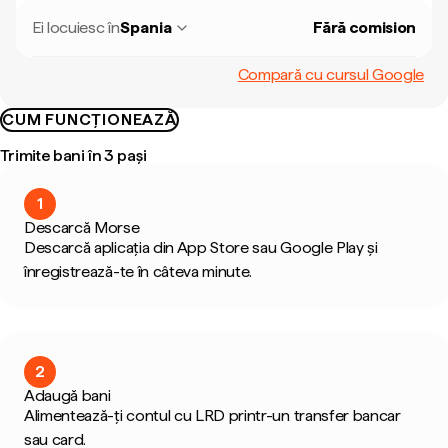
Ei locuiesc în
Spania
Fără comision
Compară cu cursul Google
CUM FUNCȚIONEAZĂ
Trimite bani în 3 pași
1
Descarcă Morse
Descarcă aplicația din App Store sau Google Play și
înregistrează-te în câteva minute.
2
Adaugă bani
Alimentează-ți contul cu LRD printr-un transfer bancar
sau card.