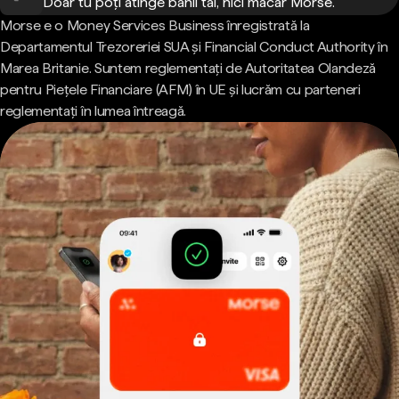
Doar tu poți atinge banii tăi, nici măcar Morse.
Morse e o Money Services Business înregistrată la
Departamentul Trezoreriei SUA și Financial Conduct Authority în
Marea Britanie. Suntem reglementați de Autoritatea Olandeză
pentru Piețele Financiare (AFM) în UE și lucrăm cu parteneri
reglementați în lumea întreagă.