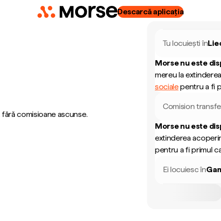
Descarcă aplicația
Tu locuiești în
Lie
Morse nu este dis
mereu la extinderea
sociale
pentru a fi p
Comision transfe
, fără comisioane ascunse.
Morse nu este dis
extinderea acoperir
pentru a fi primul ca
Ei locuiesc în
Gam