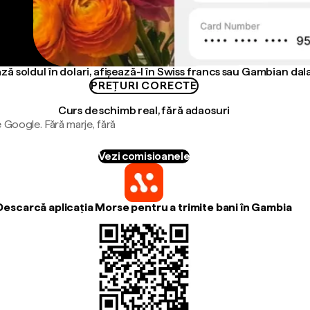
ză soldul în dolari, afișează-l în Swiss francs sau Gambian dala
PREȚURI CORECTE
Curs de schimb real, fără adaosuri
 Google. Fără marje, fără
Vezi comisioanele
Descarcă aplicația Morse pentru a trimite bani în Gambia