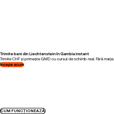
Trimite bani din Liechtenstein în Gambia instant
Trimite CHF și primește GMD cu cursul de schimb real. Fără marje
Începe acum
CUM FUNCȚIONEAZĂ