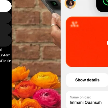
l
 Suntem
AFM) în