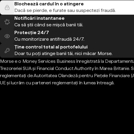
Blochează cardul în o atingere
Dacă se pierde, e furate sau suspectezi fraudă.
Notificări instantanee
Ca să știi când se mișcă banii tăi.
Protecție 24/7
Cu monitorizare antifraudă 24/7.
Ține control total al portofelului
Doar tu poți atinge banii tăi, nici măcar Morse.
Morse e o Money Services Business înregistrată la Departamentu
Trezoreriei SUA și Financial Conduct Authority în Marea Britanie.
reglementați de Autoritatea Olandeză pentru Piețele Financiare (
UE și lucrăm cu parteneri reglementați în lumea întreagă.