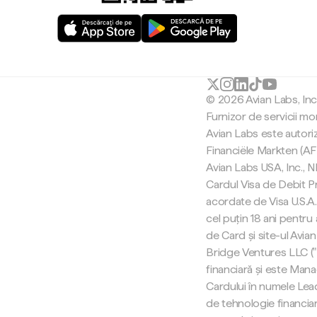
© 2026 Avian Labs, In
Furnizor de servicii mo
Avian Labs este autori
Financiële Markten (AF
Avian Labs USA, Inc.,
Cardul Visa de Debit Pr
acordate de Visa U.S.A. 
cel puțin 18 ani pentru
de Card și site-ul Avian
Bridge Ventures LLC (
financiară și este Man
Cardului în numele Lea
de tehnologie financiar