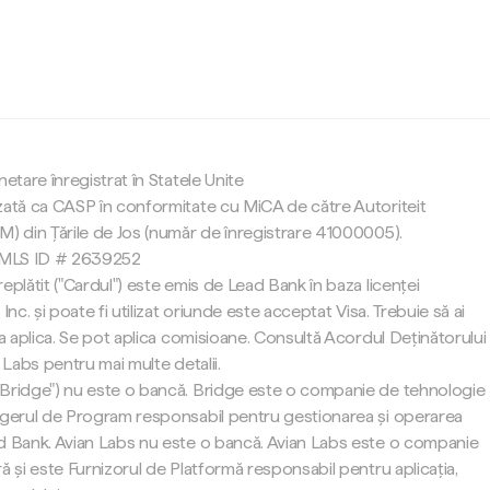
c
netare înregistrat în Statele Unite
zată ca CASP în conformitate cu MiCA de către Autoriteit
M) din Țările de Jos (număr de înregistrare 41000005).
 NMLS ID # 2639252
eplătit ("Cardul") este emis de Lead Bank în baza licenței
Inc. și poate fi utilizat oriunde este acceptat Visa. Trebuie să ai
 a aplica. Se pot aplica comisioane. Consultă Acordul Deținătorului
 Labs pentru mai multe detalii.
"Bridge") nu este o bancă. Bridge este o companie de tehnologie
agerul de Program responsabil pentru gestionarea și operarea
d Bank. Avian Labs nu este o bancă. Avian Labs este o companie
ă și este Furnizorul de Platformă responsabil pentru aplicația,