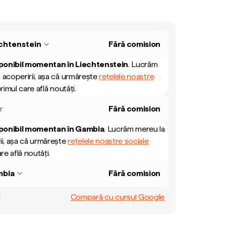
chtenstein
Fără comision
ponibil momentan în
Liechtenstein
.
Lucrăm
 acoperirii, așa că urmărește
rețelele noastre
rimul care află noutăți.
r
Fără comision
ponibil momentan în
Gambia
.
Lucrăm mereu la
ii, așa că urmărește
rețelele noastre sociale
re află noutăți.
bia
Fără comision
Compară cu cursul Google