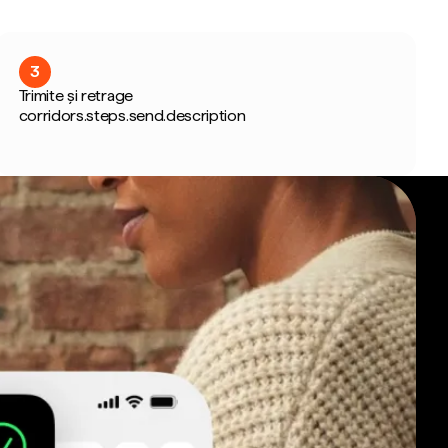
3
Trimite și retrage
corridors.steps.send.description