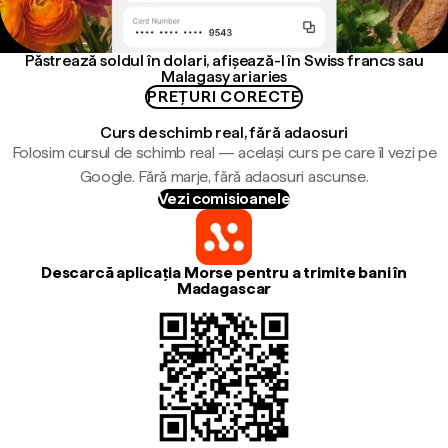
Păstrează soldul în dolari, afișează-l în Swiss francs sau
Malagasy ariaries
PREȚURI CORECTE
Curs de schimb real, fără adaosuri
Folosim cursul de schimb real — același curs pe care îl vezi pe
Google. Fără marje, fără adaosuri ascunse.
Vezi comisioanele
Descarcă aplicația Morse pentru a trimite bani în
Madagascar