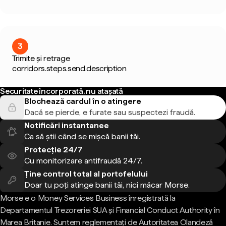
3
Trimite și retrage
corridors.steps.send.description
Securitate încorporată, nu atașată
Blochează cardul în o atingere
Dacă se pierde, e furate sau suspectezi fraudă.
Notificări instantanee
Ca să știi când se mișcă banii tăi.
Protecție 24/7
Cu monitorizare antifraudă 24/7.
Ține control total al portofelului
Doar tu poți atinge banii tăi, nici măcar Morse.
Morse e o Money Services Business înregistrată la
Departamentul Trezoreriei SUA și Financial Conduct Authority în
Marea Britanie. Suntem reglementați de Autoritatea Olandeză