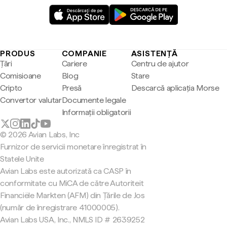
PRODUS
COMPANIE
ASISTENȚĂ
Țări
Cariere
Centru de ajutor
Comisioane
Blog
Stare
Cripto
Presă
Descarcă aplicația Morse
Convertor valutar
Documente legale
Informații obligatorii
© 2026 Avian Labs, Inc
Furnizor de servicii monetare înregistrat în
Statele Unite
Avian Labs este autorizată ca CASP în
conformitate cu MiCA de către Autoriteit
Financiële Markten (AFM) din Țările de Jos
(număr de înregistrare 41000005).
Avian Labs USA, Inc., NMLS ID # 2639252