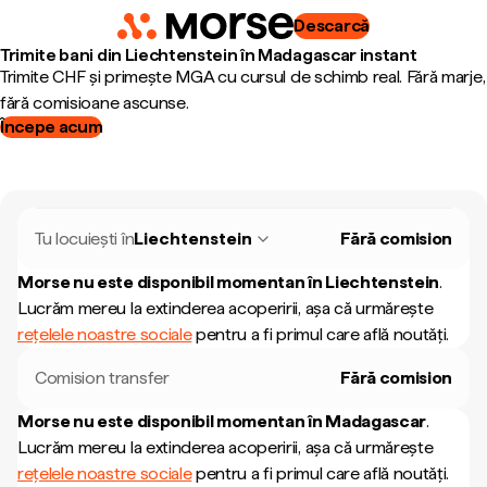
Descarcă
Trimite bani din Liechtenstein în Madagascar instant
Trimite CHF și primește MGA cu cursul de schimb real. Fără marje,
fără comisioane ascunse.
Începe acum
Tu locuiești în
Liechtenstein
Fără comision
Morse nu este disponibil momentan în
Liechtenstein
.
Lucrăm mereu la extinderea acoperirii, așa că urmărește
rețelele noastre sociale
pentru a fi primul care află noutăți.
Comision transfer
Fără comision
Morse nu este disponibil momentan în
Madagascar
.
Lucrăm mereu la extinderea acoperirii, așa că urmărește
rețelele noastre sociale
pentru a fi primul care află noutăți.