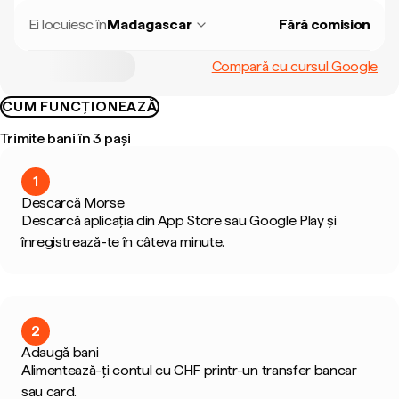
Ei locuiesc în
Madagascar
Fără comision
Compară cu cursul Google
CUM FUNCȚIONEAZĂ
Trimite bani în 3 pași
1
Descarcă Morse
Descarcă aplicația din App Store sau Google Play și
înregistrează-te în câteva minute.
2
Adaugă bani
Alimentează-ți contul cu CHF printr-un transfer bancar
sau card.