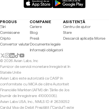
PRODUS
COMPANIE
ASISTENȚĂ
Țări
Cariere
Centru de ajutor
Comisioane
Blog
Stare
Cripto
Presă
Descarcă aplicația Morse
Convertor valutar
Documente legale
Informații obligatorii
© 2026 Avian Labs, Inc
Furnizor de servicii monetare înregistrat în
Statele Unite
Avian Labs este autorizată ca CASP în
conformitate cu MiCA de către Autoriteit
Financiële Markten (AFM) din Țările de Jos
(număr de înregistrare 41000005).
Avian Labs USA, Inc., NMLS ID # 2639252
Cardul Visa de Debit Preplătit ("Cardul") este