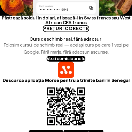
Păstrează soldul în dolari, afișează-l în Swiss francs sau West
African CFA francs
PREȚURI CORECTE
Curs de schimb real, fără adaosuri
Folosim cursul de schimb real — același curs pe care îl vezi pe
Google. Fără marje, fără adaosuri ascunse.
Vezi comisioanele
Descarcă aplicația Morse pentru a trimite bani în Senegal