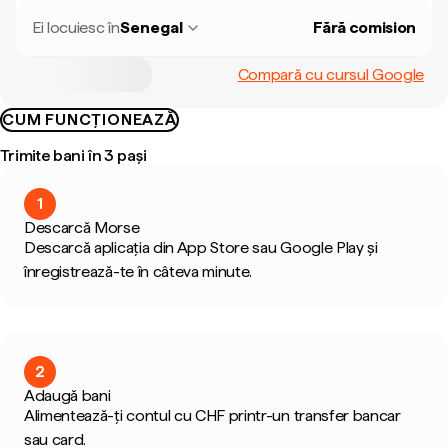
Ei locuiesc în
Senegal
Fără comision
Compară cu cursul Google
CUM FUNCȚIONEAZĂ
Trimite bani în 3 pași
1
Descarcă Morse
Descarcă aplicația din App Store sau Google Play și
înregistrează-te în câteva minute.
2
Adaugă bani
Alimentează-ți contul cu CHF printr-un transfer bancar
sau card.