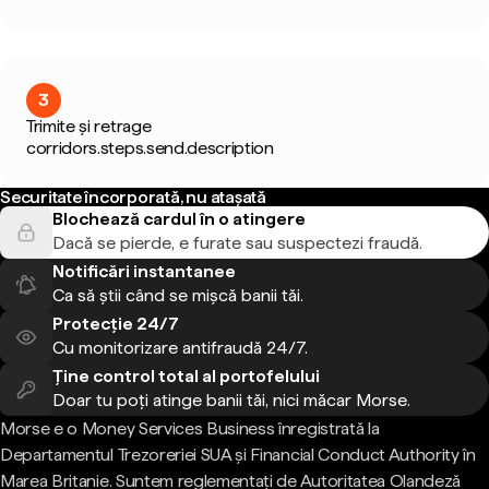
3
Trimite și retrage
corridors.steps.send.description
Securitate încorporată, nu atașată
Blochează cardul în o atingere
Dacă se pierde, e furate sau suspectezi fraudă.
Notificări instantanee
Ca să știi când se mișcă banii tăi.
Protecție 24/7
Cu monitorizare antifraudă 24/7.
Ține control total al portofelului
Doar tu poți atinge banii tăi, nici măcar Morse.
Morse e o Money Services Business înregistrată la
Departamentul Trezoreriei SUA și Financial Conduct Authority în
Marea Britanie. Suntem reglementați de Autoritatea Olandeză