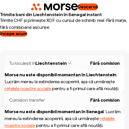
Descarcă
Trimite bani din Liechtenstein în Senegal instant
Trimite CHF și primește XOF cu cursul de schimb real. Fără marje,
fără comisioane ascunse.
Începe acum
Tu locuiești în
Liechtenstein
Fără comision
Morse nu este disponibil momentan în
Liechtenstein
.
Lucrăm mereu la extinderea acoperirii, așa că urmărește
rețelele noastre sociale
pentru a fi primul care află noutăți.
Comision transfer
Fără comision
Morse nu este disponibil momentan în
Senegal
.
Lucrăm
mereu la extinderea acoperirii, așa că urmărește
rețelele
noastre sociale
pentru a fi primul care află noutăți.