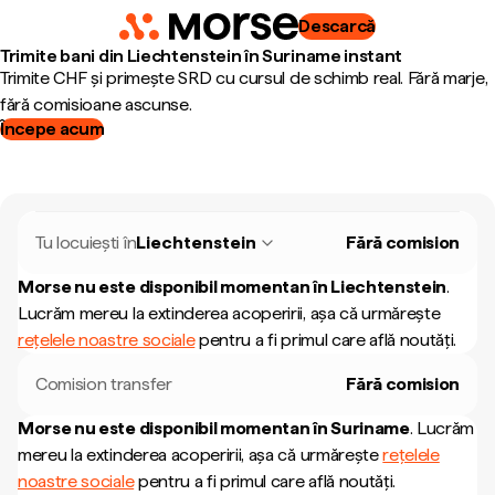
Descarcă
Trimite bani din Liechtenstein în Suriname instant
Trimite CHF și primește SRD cu cursul de schimb real. Fără marje,
fără comisioane ascunse.
Începe acum
Tu locuiești în
Liechtenstein
Fără comision
Morse nu este disponibil momentan în
Liechtenstein
.
Lucrăm mereu la extinderea acoperirii, așa că urmărește
rețelele noastre sociale
pentru a fi primul care află noutăți.
Comision transfer
Fără comision
Morse nu este disponibil momentan în
Suriname
.
Lucrăm
mereu la extinderea acoperirii, așa că urmărește
rețelele
noastre sociale
pentru a fi primul care află noutăți.