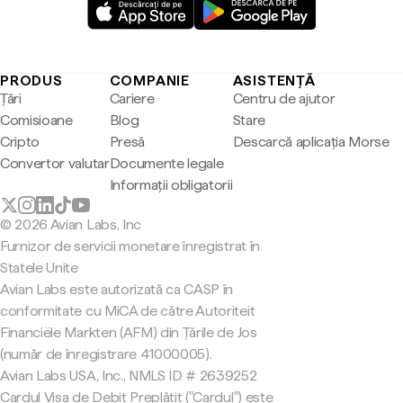
PRODUS
COMPANIE
ASISTENȚĂ
Țări
Cariere
Centru de ajutor
Comisioane
Blog
Stare
Cripto
Presă
Descarcă aplicația Morse
Convertor valutar
Documente legale
Informații obligatorii
© 2026 Avian Labs, Inc
Furnizor de servicii monetare înregistrat în
Statele Unite
Avian Labs este autorizată ca CASP în
conformitate cu MiCA de către Autoriteit
Financiële Markten (AFM) din Țările de Jos
(număr de înregistrare 41000005).
Avian Labs USA, Inc., NMLS ID # 2639252
Cardul Visa de Debit Preplătit ("Cardul") este