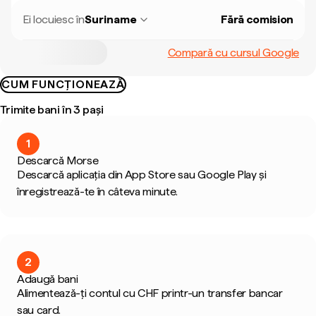
Ei locuiesc în
Suriname
Fără comision
Compară cu cursul Google
CUM FUNCȚIONEAZĂ
Trimite bani în 3 pași
1
Descarcă Morse
Descarcă aplicația din App Store sau Google Play și
înregistrează-te în câteva minute.
2
Adaugă bani
Alimentează-ți contul cu CHF printr-un transfer bancar
sau card.