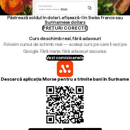
Păstrează soldul în dolari, afișează-l în Swiss francs sau
Surinamese dollars
PREȚURI CORECTE
Curs de schimb real, fără adaosuri
Folosim cursul de schimb real — același curs pe care îl vezi pe
Google. Fără marje, fără adaosuri ascunse.
Vezi comisioanele
Descarcă aplicația Morse pentru a trimite bani în Suriname