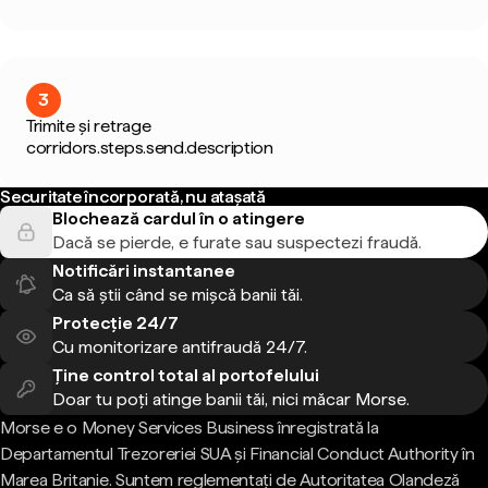
3
Trimite și retrage
corridors.steps.send.description
Securitate încorporată, nu atașată
Blochează cardul în o atingere
Dacă se pierde, e furate sau suspectezi fraudă.
Notificări instantanee
Ca să știi când se mișcă banii tăi.
Protecție 24/7
Cu monitorizare antifraudă 24/7.
Ține control total al portofelului
Doar tu poți atinge banii tăi, nici măcar Morse.
Morse e o Money Services Business înregistrată la
Departamentul Trezoreriei SUA și Financial Conduct Authority în
Marea Britanie. Suntem reglementați de Autoritatea Olandeză