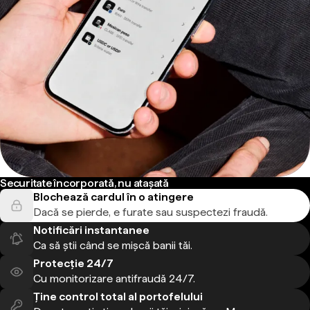
Securitate încorporată, nu atașată
Blochează cardul în o atingere
Dacă se pierde, e furate sau suspectezi fraudă.
Notificări instantanee
Ca să știi când se mișcă banii tăi.
Protecție 24/7
Cu monitorizare antifraudă 24/7.
Ține control total al portofelului