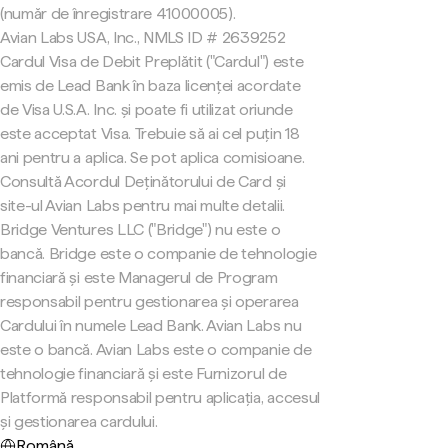
(număr de înregistrare 41000005).
Avian Labs USA, Inc., NMLS ID # 2639252
Cardul Visa de Debit Preplătit ("Cardul") este
emis de Lead Bank în baza licenței acordate
de Visa U.S.A. Inc. și poate fi utilizat oriunde
este acceptat Visa. Trebuie să ai cel puțin 18
ani pentru a aplica. Se pot aplica comisioane.
Consultă Acordul Deținătorului de Card și
site-ul Avian Labs pentru mai multe detalii.
Bridge Ventures LLC ("Bridge") nu este o
bancă. Bridge este o companie de tehnologie
financiară și este Managerul de Program
responsabil pentru gestionarea și operarea
Cardului în numele Lead Bank. Avian Labs nu
este o bancă. Avian Labs este o companie de
tehnologie financiară și este Furnizorul de
Platformă responsabil pentru aplicația, accesul
și gestionarea cardului.
Română