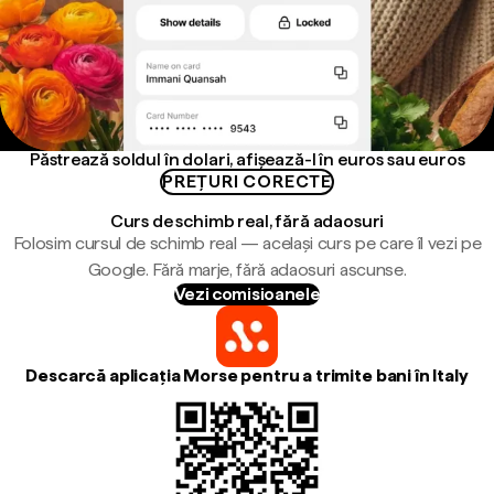
Păstrează soldul în dolari, afișează-l în euros sau euros
PREȚURI CORECTE
Curs de schimb real, fără adaosuri
Folosim cursul de schimb real — același curs pe care îl vezi pe
Google. Fără marje, fără adaosuri ascunse.
Vezi comisioanele
Descarcă aplicația Morse pentru a trimite bani în Italy