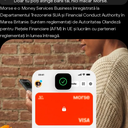
Doar tu poți atinge banii tăi, nici măcar Morse.
Morse e o Money Services Business înregistrată la
Departamentul Trezoreriei SUA și Financial Conduct Authority în
Marea Britanie. Suntem reglementați de Autoritatea Olandeză
pentru Piețele Financiare (AFM) în UE și lucrăm cu parteneri
reglementați în lumea întreagă.