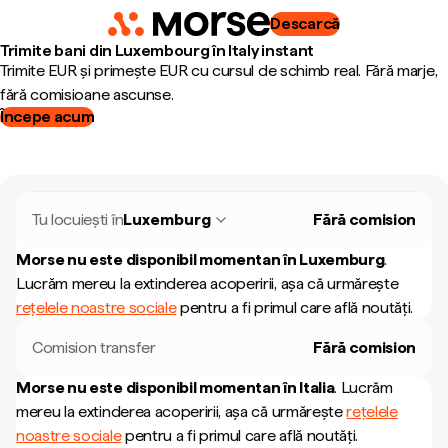
Descarcă
Trimite bani din Luxembourg în Italy instant
Trimite EUR și primește EUR cu cursul de schimb real. Fără marje,
fără comisioane ascunse.
Începe acum
Tu locuiești în
Luxemburg
Fără comision
Morse nu este disponibil momentan în
Luxemburg
.
Lucrăm mereu la extinderea acoperirii, așa că urmărește
rețelele noastre sociale
pentru a fi primul care află noutăți.
Comision transfer
Fără comision
Morse nu este disponibil momentan în
Italia
.
Lucrăm
mereu la extinderea acoperirii, așa că urmărește
rețelele
noastre sociale
pentru a fi primul care află noutăți.