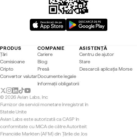
PRODUS
COMPANIE
ASISTENȚĂ
Țări
Cariere
Centru de ajutor
Comisioane
Blog
Stare
Cripto
Presă
Descarcă aplicația Morse
Convertor valutar
Documente legale
Informații obligatorii
© 2026 Avian Labs, Inc
Furnizor de servicii monetare înregistrat în
Statele Unite
Avian Labs este autorizată ca CASP în
conformitate cu MiCA de către Autoriteit
Financiële Markten (AFM) din Țările de Jos