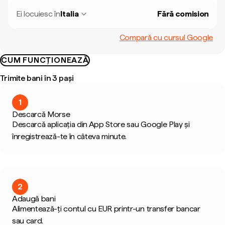
Ei locuiesc în
Italia
Fără comision
Compară cu cursul Google
CUM FUNCȚIONEAZĂ
Trimite bani în 3 pași
1
Descarcă Morse
Descarcă aplicația din App Store sau Google Play și
înregistrează-te în câteva minute.
2
Adaugă bani
Alimentează-ți contul cu EUR printr-un transfer bancar
sau card.