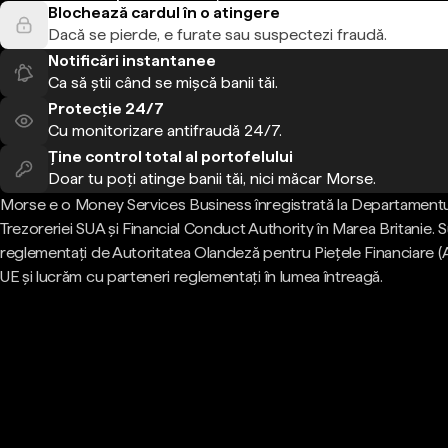
Blochează cardul în o atingere
Dacă se pierde, e furate sau suspectezi fraudă.
Notificări instantanee
Ca să știi când se mișcă banii tăi.
Protecție 24/7
Cu monitorizare antifraudă 24/7.
Ține control total al portofelului
Doar tu poți atinge banii tăi, nici măcar Morse.
Morse e o Money Services Business înregistrată la Departamentu
Trezoreriei SUA și Financial Conduct Authority în Marea Britanie.
reglementați de Autoritatea Olandeză pentru Piețele Financiare (
UE și lucrăm cu parteneri reglementați în lumea întreagă.