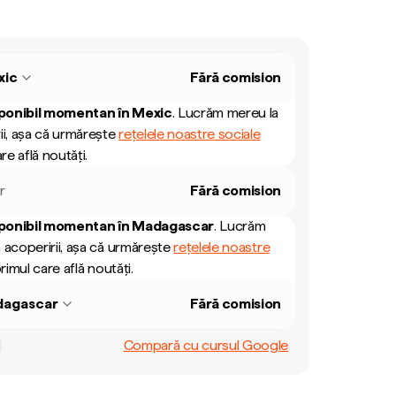
xic
Fără comision
ponibil momentan în
Mexic
.
Lucrăm mereu la
ii, așa că urmărește
rețelele noastre sociale
re află noutăți.
r
Fără comision
ponibil momentan în
Madagascar
.
Lucrăm
 acoperirii, așa că urmărește
rețelele noastre
rimul care află noutăți.
agascar
Fără comision
Compară cu cursul Google