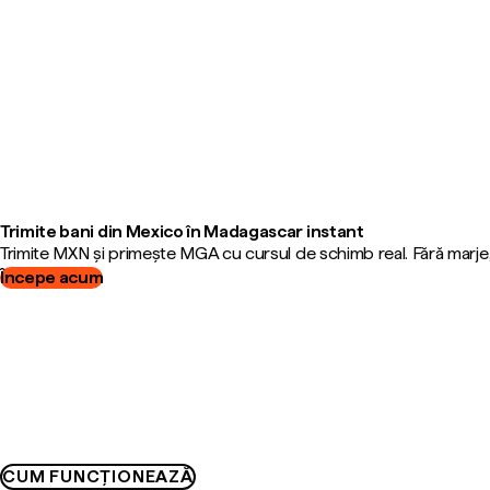
Trimite bani din Mexico în Madagascar instant
Trimite MXN și primește MGA cu cursul de schimb real. Fără marje
Începe acum
CUM FUNCȚIONEAZĂ