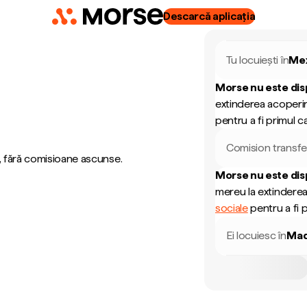
Descarcă aplicația
Tu locuiești în
Me
Morse nu este dis
extinderea acoperir
pentru a fi primul ca
Comision transfe
, fără comisioane ascunse.
Morse nu este dis
mereu la extinderea
sociale
pentru a fi p
Ei locuiesc în
Mad