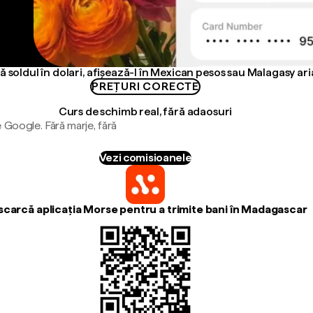
 soldul în dolari, afișează-l în Mexican pesos sau Malagasy ari
PREȚURI CORECTE
Curs de schimb real, fără adaosuri
 Google. Fără marje, fără
Vezi comisioanele
carcă aplicația Morse pentru a trimite bani în Madagascar