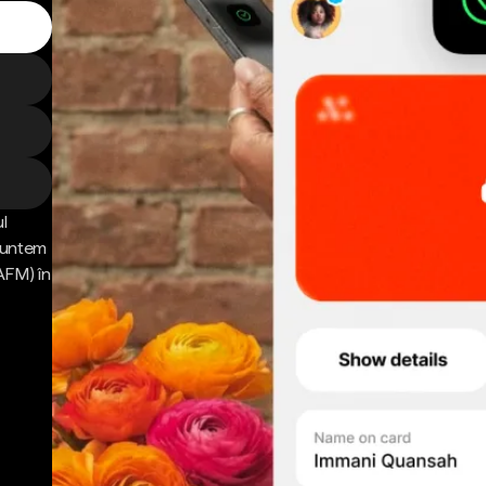
l
 Suntem
AFM) în