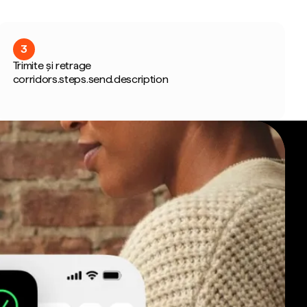
3
Trimite și retrage
corridors.steps.send.description