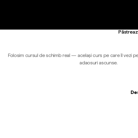
Păstrează
Folosim cursul de schimb real — același curs pe care îl vezi pe
adaosuri ascunse.
Des