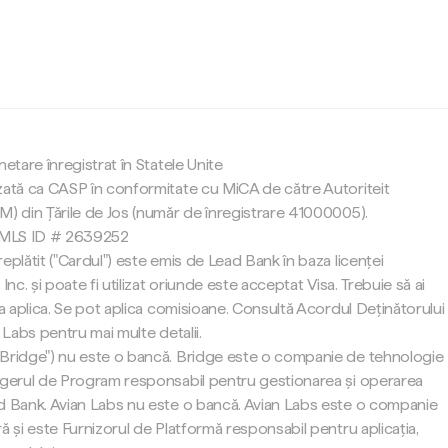
c
netare înregistrat în Statele Unite
zată ca CASP în conformitate cu MiCA de către Autoriteit
M) din Țările de Jos (număr de înregistrare 41000005).
 NMLS ID # 2639252
eplătit ("Cardul") este emis de Lead Bank în baza licenței
Inc. și poate fi utilizat oriunde este acceptat Visa. Trebuie să ai
 a aplica. Se pot aplica comisioane. Consultă Acordul Deținătorului
 Labs pentru mai multe detalii.
"Bridge") nu este o bancă. Bridge este o companie de tehnologie
agerul de Program responsabil pentru gestionarea și operarea
d Bank. Avian Labs nu este o bancă. Avian Labs este o companie
ă și este Furnizorul de Platformă responsabil pentru aplicația,