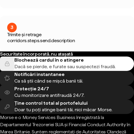
3
Trimite și retrage
corridors.steps.send.description
Securitate încorporată, nu atașată
Blochează cardul în o atingere
Dacă se pierde, e furate sau suspectezi fraudă.
Notificări instantanee
Ca să știi când se mișcă banii tăi.
Protecție 24/7
Cu monitorizare antifraudă 24/7.
Ține control total al portofelului
Doar tu poți atinge banii tăi, nici măcar Morse.
Morse e o Money Services Business înregistrată la
Departamentul Trezoreriei SUA și Financial Conduct Authority în
Marea Britanie. Suntem reglementați de Autoritatea Olandeză