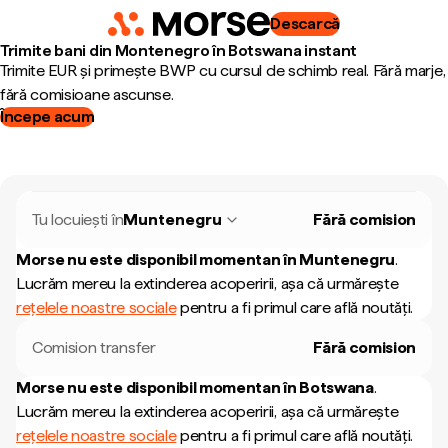
Descarcă
Trimite bani din Montenegro în Botswana instant
Trimite EUR și primește BWP cu cursul de schimb real. Fără marje,
fără comisioane ascunse.
Începe acum
Tu locuiești în
Muntenegru
Fără comision
Morse nu este disponibil momentan în
Muntenegru
.
Lucrăm mereu la extinderea acoperirii, așa că urmărește
rețelele noastre sociale
pentru a fi primul care află noutăți.
Comision transfer
Fără comision
Morse nu este disponibil momentan în
Botswana
.
Lucrăm mereu la extinderea acoperirii, așa că urmărește
rețelele noastre sociale
pentru a fi primul care află noutăți.