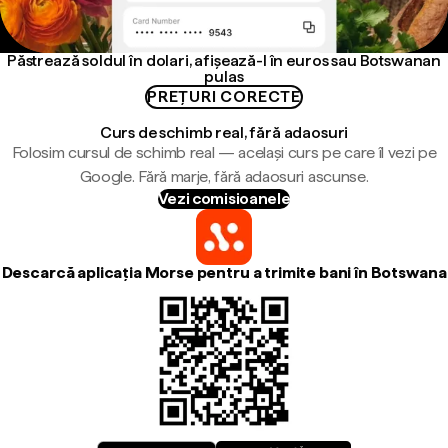
Păstrează soldul în dolari, afișează-l în euros sau Botswanan
pulas
PREȚURI CORECTE
Curs de schimb real, fără adaosuri
Folosim cursul de schimb real — același curs pe care îl vezi pe
Google. Fără marje, fără adaosuri ascunse.
Vezi comisioanele
Descarcă aplicația Morse pentru a trimite bani în Botswana