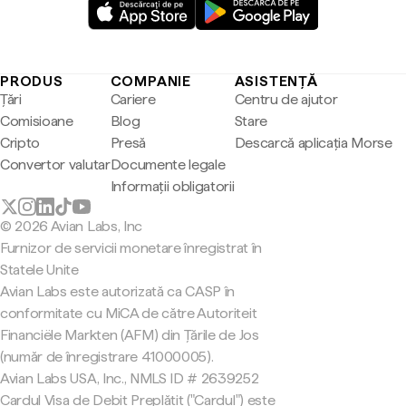
PRODUS
COMPANIE
ASISTENȚĂ
Țări
Cariere
Centru de ajutor
Comisioane
Blog
Stare
Cripto
Presă
Descarcă aplicația Morse
Convertor valutar
Documente legale
Informații obligatorii
© 2026 Avian Labs, Inc
Furnizor de servicii monetare înregistrat în
Statele Unite
Avian Labs este autorizată ca CASP în
conformitate cu MiCA de către Autoriteit
Financiële Markten (AFM) din Țările de Jos
(număr de înregistrare 41000005).
Avian Labs USA, Inc., NMLS ID # 2639252
Cardul Visa de Debit Preplătit ("Cardul") este