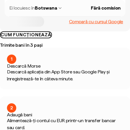
Ei locuiesc în
Botswana
Fără comision
Compară cu cursul Google
CUM FUNCȚIONEAZĂ
Trimite bani în 3 pași
1
Descarcă Morse
Descarcă aplicația din App Store sau Google Play și
înregistrează-te în câteva minute.
2
Adaugă bani
Alimentează-ți contul cu EUR printr-un transfer bancar
sau card.